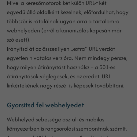
Mivel a keresőmotorok két külön URL-t két
egyedülálló oldalként kezelnek, előfordulhat, hogy
többször is rátalálnak ugyan arra a tartalomra
webhelyeden (erről a kanonizálás kapcsán már
szó esett).
Irányítsd át az összes ilyen „extra” URL verziót
egyetlen hivatalos verzióra. Nem mindegy persze,
hogy milyen átirányítást használsz – a 301-es
átirányítások véglegesek, és az eredeti URL
linkértékének nagy részét is képesek továbbítani.
Gyorsítsd fel webhelyedet
Webhelyed sebessége asztali és mobilos
környezetben is rangsorolási szempontnak számít.