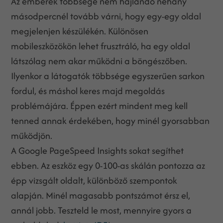
Az emberek többsége nem hajlandó néhány
másodpercnél tovább várni, hogy egy-egy oldal
megjelenjen készülékén. Különösen
mobileszközökön lehet frusztráló, ha egy oldal
látszólag nem akar működni a böngészőben.
Ilyenkor a látogatók többsége egyszerűen sarkon
fordul, és máshol keres majd megoldás
problémájára. Éppen ezért mindent meg kell
tenned annak érdekében, hogy minél gyorsabban
működjön.
A Google PageSpeed Insights sokat segíthet
ebben. Az eszköz egy 0-100-as skálán pontozza az
épp vizsgált oldalt, különböző szempontok
alapján. Minél magasabb pontszámot érsz el,
annál jobb. Teszteld le most, mennyire gyors a