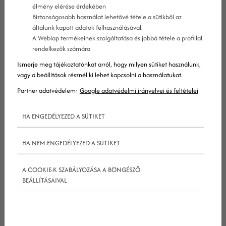
élmény elérése érdekében
Biztonságosabb használat lehetővé tétele a sütikből az
általunk kapott adatok felhasználásával.
A Weblap termékeinek szolgáltatása és jobbá tétele a profillal
Mi az a technikai SEO?
rendelkezők számára
Ismerje meg tájékoztatónkat arról, hogy milyen sütiket használunk,
A technikai SEO a
keresőoptimalizálás
alapja, erre,
vagy a beállítások résznél ki lehet kapcsolni a használatukat.
mint a jó alapra építhetők fel az egyéb
Partner adatvédelem:
Google adatvédelmi irányelvei és feltételei
kereőoptimalizálási módszerek, mint a az on-page
HA ENGEDÉLYEZED A SÜTIKET
és of-page
seo
. Míg az on-page technikák az
oldalak tartalmával (kulcsszók, minőség stb.), az
HA NEM ENGEDÉLYEZED A SÜTIKET
off-page módszerek pedig főleg a
visszahivatkozásokkal foglalkoznak, addig a
A COOKIE-K SZABÁLYOZÁSA A BÖNGÉSZŐ
technikai
seo
a színfalak mögött igyekszik
BEÁLLÍTÁSAIVAL
biztosítani a webhely stabilitását, sebességét és
biztonságát.
Sok honlapkészítő állítja, az ő honlapja Google