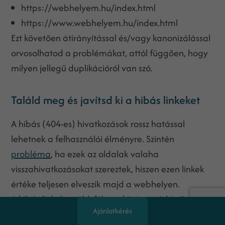
https://webhelyem.hu/index.html
https://www.webhelyem.hu/index.html
Ezt követően átirányítással és/vagy kanonizálással
orvosolhatod a problémákat, attól függően, hogy
milyen jellegű duplikációról van szó.
Találd meg és javítsd ki a hibás linkeket
A hibás (404-es) hivatkozások rossz hatással
lehetnek a felhasználói élményre. Szintén
probléma
, ha ezek az oldalak valaha
visszahivatkozásokat szereztek, hiszen ezen linkek
értéke teljesen elveszik majd a webhelyen.
A hibás linkeket többféle eszköz is segít kiszűrni – a
Ajánlatkérés
Google Search Console felületén például az