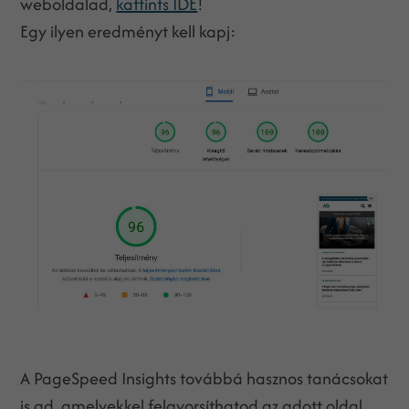
weboldalad,
kattints IDE
!
Egy ilyen eredményt kell kapj:
A PageSpeed Insights továbbá hasznos tanácsokat
is ad, amelyekkel felgyorsíthatod az adott oldal