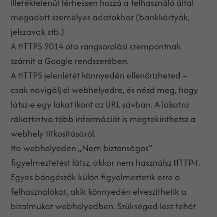
illetéktelenül férhessen hozzá a felhasználó által
megadott személyes adatokhoz (bankkártyák,
jelszavak stb.)
A HTTPS 2014 óta rangsorolási szempontnak
számít a Google rendszerében.
A HTTPS jelenlétét könnyedén ellenőrizheted –
csak navigálj el webhelyedre, és nézd meg, hogy
látsz-e egy lakat ikont az URL sávban. A lakatra
rákattintva több információt is megtekinthetsz a
webhely titkosításáról.
Ha webhelyeden „Nem biztonságos”
figyelmeztetést látsz, akkor nem használsz HTTP-t.
Egyes böngészők külön figyelmeztetik erre a
felhasználókat, akik könnyedén elveszíthetik a
bizalmukat webhelyedben. Szükséged lesz tehát