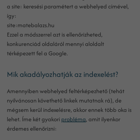
a site: keresési paramétert a webhelyed címével,
így:
site:matebalazs.hu
Ezzel a módszerrel azt is ellenőrizheted,
konkurenciád oldaláról mennyi aloldalt
térképezett fel a Google.
Mik akadályozhatják az indexelést?
Amennyiben webhelyed feltérképezhető (tehát
nyilvánosan követhető linkek mutatnak rá), de
mégsem kerül indexelésre, akkor ennek több oka is
lehet. Íme két gyakori
probléma
, amit ilyenkor
érdemes ellenőrizni: