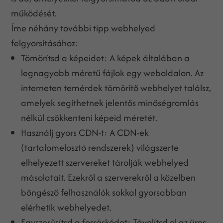
működését.
Íme néhány további tipp webhelyed
felgyorsításához:
Tömörítsd a képeidet: A képek általában a
legnagyobb méretű fájlok egy weboldalon. Az
interneten temérdek tömörítő webhelyet találsz,
amelyek segíthetnek jelentős minőségromlás
nélkül csökkenteni képeid méretét.
Használj gyors CDN-t: A CDN-ek
(tartalomelosztó rendszerek) világszerte
elhelyezett szervereket tárolják webhelyed
másolatait. Ezekről a szerverekről a közelben
böngésző felhasználók sokkal gyorsabban
elérhetik webhelyedet.
Egyszerűsítsd a forráskódot: Távolítsd el az üres