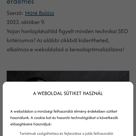
érdemes
Szerző:
Máté Balázs
2023. október 9.
Vajon honlapkészítőd figyelt minden technikai SEO
kritériumra? Az alábbi cikkből kiderítheted,
alkalmas-e weboldalad a keresőoptimalizálásra!
A WEBOLDAL SÜTIKET HASZNÁL
A weboldalon a minőségi felhasználói élmény érdekében sütiket
használunk. A cookie-kat és hasonló technológiákat a következők
elősegítésére használjuk:
Tartalmak szolgáltatása és fejlesztése a jobb felhasználói