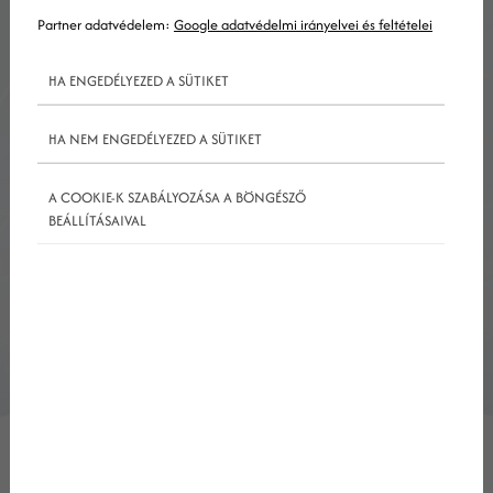
Partner adatvédelem:
Google adatvédelmi irányelvei és feltételei
Kiemelt marketing
HA ENGEDÉLYEZED A SÜTIKET
területek, melyekkel
HA NEM ENGEDÉLYEZED A SÜTIKET
foglalkozom:
A COOKIE-K SZABÁLYOZÁSA A BÖNGÉSZŐ
B2B online marketing
egészségügyi
-
BEÁLLÍTÁSAIVAL
marketing
étterem marketing
-
-
Facebook
Google
growth-hacking
-
-
-
Hatékony honlapüzemeltetés
-
Honlapkészítés
hotel marketing
-
-
influencer marketing
Instagram
-
-
keresőoptimalizálás
LinkedIn
-
-
linkmarketing
Marketing stratégia
-
-
Online marketing
SEO
SEO,
-
-