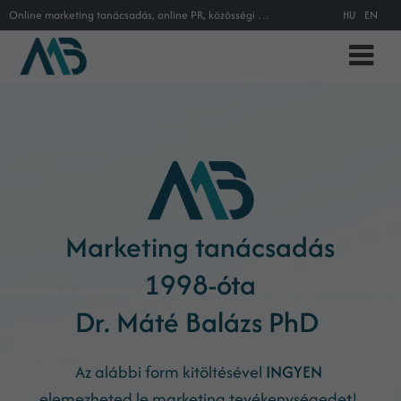
Online marketing tanácsadás, online PR, közösségi média tanácsadás, keresőoptimalizálás Máté Balázs online marketing tanácsadó s
HU
EN
Marketing tanácsadás
1998-óta
Dr. Máté Balázs PhD
Az alábbi form kitöltésével
INGYEN
elemezheted le marketing tevékenységedet!