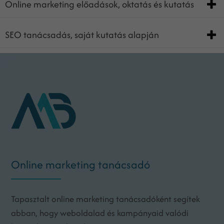
Online marketing előadások, oktatás és kutatás
SEO tanácsadás, saját kutatás alapján
Online marketing tanácsadó
Tapasztalt online marketing tanácsadóként segítek
abban, hogy weboldalad és kampányaid valódi