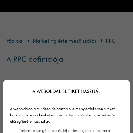
Főoldal
Marketing értelmező szótár
PPC
A PPC definíciója
A PPC (pay-per-click, azaz kattintásonkénti fizetés)
A WEBOLDAL SÜTIKET HASZNÁL
egy hirdetési modell, amelynek lényege, hogy egy
hirdetőnek csak akkor kell fizetnie online
elhelyezett hirdetéseiért, ha valaki rákattint
A weboldalon a minőségi felhasználói élmény érdekében sütiket
használunk. A cookie-kat és hasonló technológiákat a következők
azokra.
elősegítésére használjuk:
A PPC hirdetések célja általában az, hogy a
Tartalmak szolgáltatása és fejlesztése a jobb felhasználói