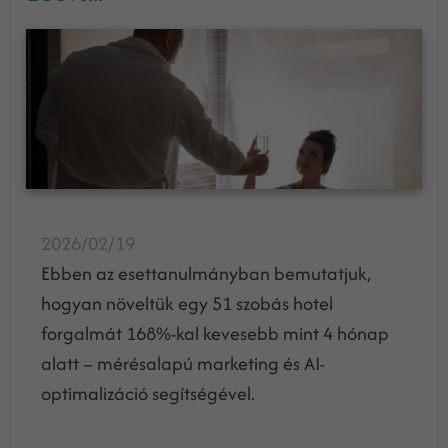
2026/02/19
Ebben az esettanulmányban bemutatjuk,
hogyan növeltük egy 51 szobás hotel
forgalmát 168%-kal kevesebb mint 4 hónap
alatt – mérésalapú marketing és AI-
optimalizáció segítségével.