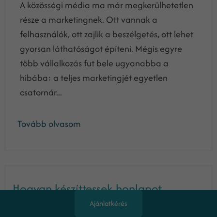
A közösségi média ma már megkerülhetetlen
része a marketingnek. Ott vannak a
felhasználók, ott zajlik a beszélgetés, ott lehet
gyorsan láthatóságot építeni. Mégis egyre
több vállalkozás fut bele ugyanabba a
hibába: a teljes marketingjét egyetlen
csatornár...
Tovább olvasom
Hogyan készíttessek honlapot
cégemnek 2026-ban?
Ajánlatkérés