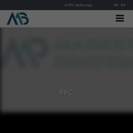
A PPC definíciója
HU
EN
PPC