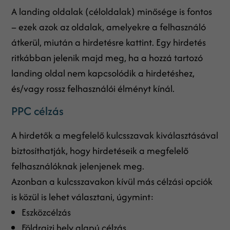
A landing oldalak (céloldalak) minősége is fontos
– ezek azok az oldalak, amelyekre a felhasználó
átkerül, miután a hirdetésre kattint. Egy hirdetés
ritkábban jelenik majd meg, ha a hozzá tartozó
landing oldal nem kapcsolódik a hirdetéshez,
és/vagy rossz felhasználói élményt kínál.
PPC célzás
A hirdetők a megfelelő kulcsszavak kiválasztásával
biztosíthatják, hogy hirdetéseik a megfelelő
felhasználóknak jelenjenek meg.
Azonban a kulcsszavakon kívül más célzási opciók
is közül is lehet választani, úgymint:
Eszközcélzás
Földrajzi hely alapú célzás