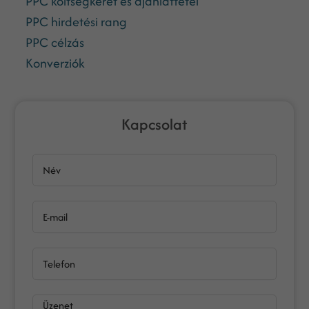
PPC költségkeret és ajánlattétel
PPC hirdetési rang
PPC célzás
Konverziók
Kapcsolat
Név
E-mail
Telefon
Üzenet