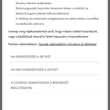
felhasználók, akik rájuk kattintanak, valamilyen
élmény elérése érdekében
Biztonságosabb használat lehetővé tétele a sütikből az
értékes konverziót végezzenek – például
általunk kapott adatok felhasználásával.
vásároljanak meg egy terméket, rendeljenek meg
A Weblap termékeinek szolgáltatása és jobbá tétele a profillal
rendelkezők számára
egy szolgáltatást, foglaljanak időpontot, stb. A
Ismerje meg tájékoztatónkat arról, hogy milyen sütiket használunk,
PPC kattintások ára így sokszorosan is
vagy a beállítások résznél ki lehet kapcsolni a használatukat.
megtérülhet.
Partner adatvédelem:
Google adatvédelmi irányelvei és feltételei
A hirdetők gyakran a keresőmotorok (pl. Google)
találati oldalain helyezik el PPC hirdetéseiket,
HA ENGEDÉLYEZED A SÜTIKET
egyrészt mert ezeknek hatalmas forgalmuk van,
másrészt pedig, mert a PPC hirdetések precízen
HA NEM ENGEDÉLYEZED A SÜTIKET
célozhatók, hogy csak azoknak a felhasználóknak
A COOKIE-K SZABÁLYOZÁSA A BÖNGÉSZŐ
jelenjenek meg, akik jó eséllyel érdeklődnének az
BEÁLLÍTÁSAIVAL
ajánlatok iránt.
A PPC működése