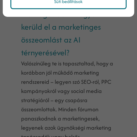
Süti beállítások
Markageddon: Hogyan
kerüld el a marketinges
összeomlást az AI
térnyerésével?
Valószínűleg te is tapasztaltad, hogy a
korábban jól működő marketing
rendszereid – legyen szó SEO-ról, PPC
kampányokról vagy social media
stratégiáról – egy csapásra
összeomlottak. Minden fórumon
panaszkodnak a marketingesek,
legyenek azok ügynökségi marketing
tanácsadók vagy belsős