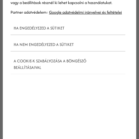
vagy a beállítások résznél ki lehet kapcsolni a használatukat.
Tovább
Partner adatvédelem:
Google adatvédelmi irányelvei és feltételei
HA ENGEDÉLYEZED A SÜTIKET
HA NEM ENGEDÉLYEZED A SÜTIKET
A COOKIE-K SZABÁLYOZÁSA A BÖNGÉSZŐ
BEÁLLÍTÁSAIVAL
2026-04-27
Hogyan növelje egy hotel
vagy panzió a forgalmát?