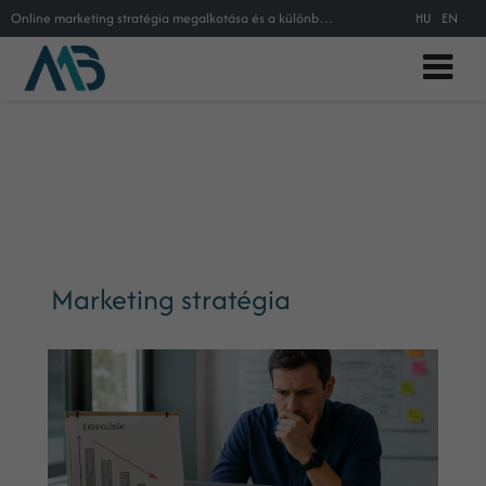
Online marketing stratégia megalkotása és a különböző marketing stratégiák vizsgálata, keresőoptimalizálás, PPC kampányok, Közös
HU
EN
Marketing stratégia