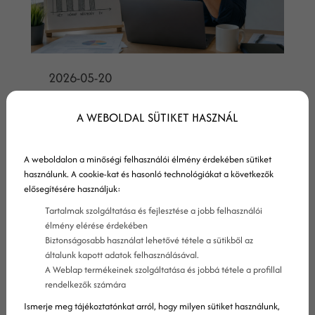
2026-05-20
Nem jönnek már úgy az
A WEBOLDAL SÜTIKET HASZNÁL
érdeklődők, mint régen?
A weboldalon a minőségi felhasználói élmény érdekében sütiket
Mutatjuk, mi változott meg.
használunk. A cookie-kat és hasonló technológiákat a következők
elősegítésére használjuk:
Az elmúlt 2-3 évben sok cégvezető
Tartalmak szolgáltatása és fejlesztése a jobb felhasználói
ugyanazzal a mondattal kezdi a
élmény elérése érdekében
beszélgetést velem: „Valami
Biztonságosabb használat lehetővé tétele a sütikből az
általunk kapott adatok felhasználásával.
megváltozott, már nem úgy jönnek az
A Weblap termékeinek szolgáltatása és jobbá tétele a profillal
érdeklődők, mint régen.”
rendelkezők számára
Ismerje meg tájékoztatónkat arról, hogy milyen sütiket használunk,