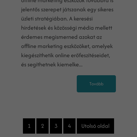
offline marketing eszközök továbbra is
jelentős szerepet játszanak egy sikeres
üzleti stratégiában. A keresési
hirdetések és közösségi média mellett
érdemes megismerned azokat az
offline marketing eszközöket, amelyek
kiegészíthetik online erőfeszítéseidet,
és segíthetnek kiemelke...
Tovább
1
2
3
4
Utolsó oldal