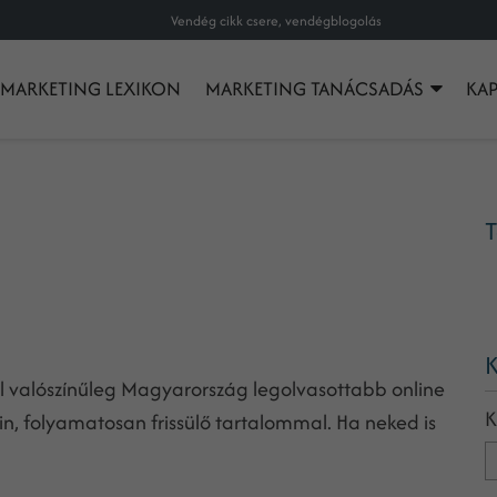
Vendég cikk csere, vendégblogolás
MARKETING LEXIKON
MARKETING TANÁCSADÁS
KA
T
K
 valószínűleg Magyarország legolvasottabb online
K
, folyamatosan frissülő tartalommal. Ha neked is