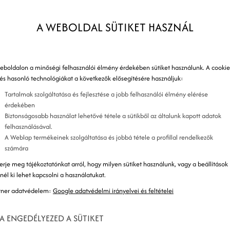
A WEBOLDAL SÜTIKET HASZNÁL
eboldalon a minőségi felhasználói élmény érdekében sütiket használunk. A cookie
 és hasonló technológiákat a következők elősegítésére használjuk:
Tartalmak szolgáltatása és fejlesztése a jobb felhasználói élmény elérése
érdekében
Biztonságosabb használat lehetővé tétele a sütikből az általunk kapott adatok
felhasználásával.
A Weblap termékeinek szolgáltatása és jobbá tétele a profillal rendelkezők
számára
erje meg tájékoztatónkat arról, hogy milyen sütiket használunk, vagy a beállítások
znél ki lehet kapcsolni a használatukat.
tner adatvédelem:
Google adatvédelmi irányelvei és feltételei
A ENGEDÉLYEZED A SÜTIKET