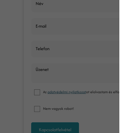
Név
E-mail
Telefon
Üzenet
Az
adatvédelmi nyilatkozat
ot elolvastam és elfogadom.
Nem vagyok robot!
Kapcsolatfelvétel