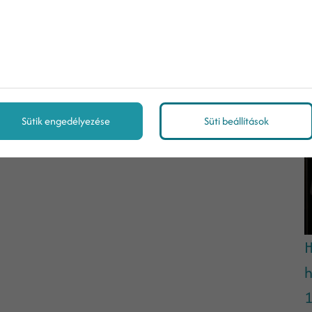
M
f
Sütik engedélyezése
Süti beállítások
H
h
1