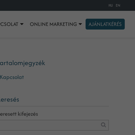
HU
EN
PCSOLAT
ONLINE MARKETING
AJÁNLATKÉRÉS
artalomjegyzék
Kapcsolat
eresés
eresett kifejezés