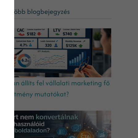
ég több blogbejegyzés
ogyan állíts fel vállalati marketing fő
eljesítmény mutatókat?