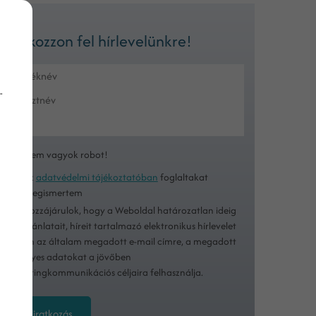
Iratkozzon fel hírlevelünkre!
-
Nem vagyok robot!
Az
adatvédelmi tájékoztatóban
foglaltakat
megismertem
Hozzájárulok, hogy a Weboldal határozatlan ideig
ajánlatait, híreit tartalmazó elektronikus hírlevelet
küldjön az általam megadott e-mail címre, a megadott
személyes adatokat a jövőben
marketingkommunikációs céljaira felhasználja.
Feliratkozás