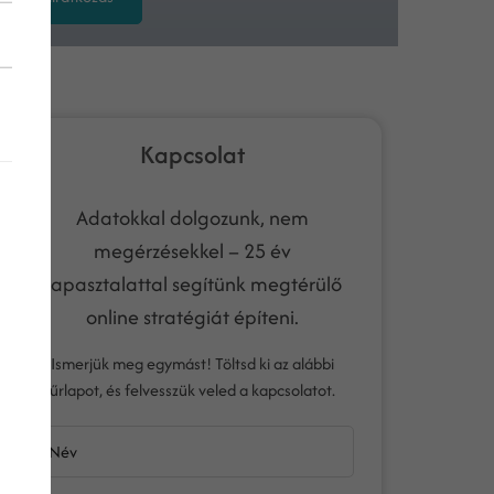
Kapcsolat
Adatokkal dolgozunk, nem
megérzésekkel – 25 év
tapasztalattal segítünk megtérülő
online stratégiát építeni.
Ismerjük meg egymást! Töltsd ki az alábbi
űrlapot, és felvesszük veled a kapcsolatot.
Név