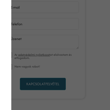
E-mail
Telefon
Üzenet
Az
adatvédelmi nyilatkozat
ot elolvastam és
elfogadom.
Nem vagyok robot!
KAPCSOLATFELVÉTEL