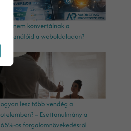
iért nem konvertálnak a
elhasználóid a weboldaladon?
ogyan lesz több vendég a
otelemben? – Esettanulmány a
68%-os forgalomnövekedésről