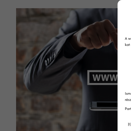
A w
kat
Ism
rés
Par
H