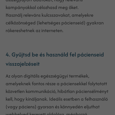
kampányokkal célozhasd meg őket.
Használj releváns kulcsszavakat, amelyekre
célközönséged (lehetséges pácienseid) gyakran
rákereshetnek az interneten.
4. Gyűjtsd be és használd fel pácienseid
visszajelzéseit
Az olyan digitális egészségügyi termékek,
amelyeknek fontos része a páciensekkel folytatott
közvetlen kommunikáció, hibátlan páciensélményt
kell, hogy kínáljanak. Ideális esetben a felhasználó
(vagy páciens) gyorsan és könnyedén eljuthat
webhelyed keresett oldalára, méghozzá