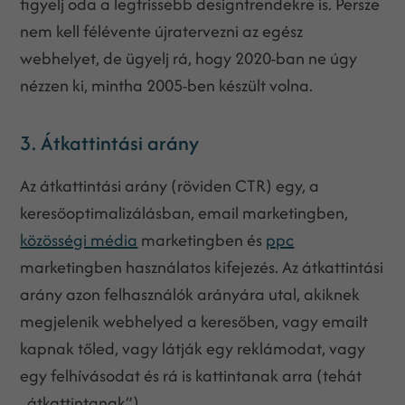
figyelj oda a legfrissebb designtrendekre is. Persze
nem kell félévente újratervezni az egész
webhelyet, de ügyelj rá, hogy 2020-ban ne úgy
nézzen ki, mintha 2005-ben készült volna.
3. Átkattintási arány
Az átkattintási arány (röviden CTR) egy, a
keresőoptimalizálásban, email marketingben,
közösségi média
marketingben és
ppc
marketingben használatos kifejezés. Az átkattintási
arány azon felhasználók arányára utal, akiknek
megjelenik webhelyed a keresőben, vagy emailt
kapnak tőled, vagy látják egy reklámodat, vagy
egy felhívásodat és rá is kattintanak arra (tehát
„átkattintanak”).