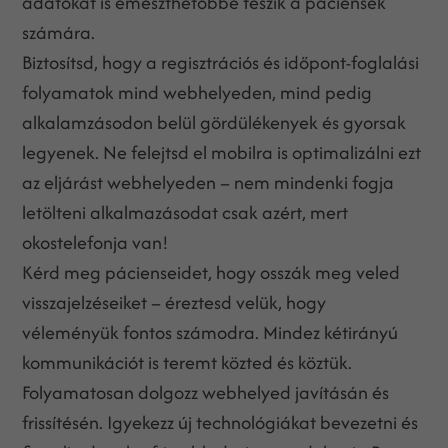
adatokat is emészthetőbbé teszik a páciensek
számára.
Biztosítsd, hogy a regisztrációs és időpont-foglalási
folyamatok mind webhelyeden, mind pedig
alkalamzásodon belül gördülékenyek és gyorsak
legyenek. Ne felejtsd el mobilra is optimalizálni ezt
az eljárást webhelyeden – nem mindenki fogja
letölteni alkalmazásodat csak azért, mert
okostelefonja van!
Kérd meg pácienseidet, hogy osszák meg veled
visszajelzéseiket – éreztesd velük, hogy
véleményük fontos számodra. Mindez kétirányú
kommunikációt is teremt közted és köztük.
Folyamatosan dolgozz webhelyed javításán és
frissítésén. Igyekezz új technológiákat bevezetni és