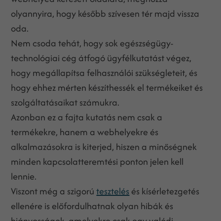
olyannyira, hogy később szívesen tér majd vissza
oda.
Nem csoda tehát, hogy sok egészségügy-
technológiai cég átfogó ügyfélkutatást végez,
hogy megállapítsa felhasználói szükségleteit, és
hogy ehhez mérten készíthessék el termékeiket és
szolgáltatásaikat számukra.
Azonban ez a fajta kutatás nem csak a
termékekre, hanem a webhelyekre és
alkalmazásokra is kiterjed, hiszen a minőségnek
minden kapcsolatteremtési ponton jelen kell
lennie.
Viszont még a szigorú
tesztelés
és kísérletezgetés
ellenére is előfordulhatnak olyan hibák és
hiányosságok, amelyekre csak egy valódi