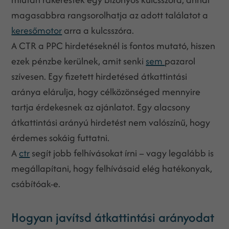
magasabbra rangsorolhatja az adott találatot a
keresőmotor
arra a kulcsszóra.
A CTR a PPC hirdetéseknél is fontos mutató, hiszen
ezek pénzbe kerülnek, amit senki
sem
pazarol
szívesen. Egy fizetett hirdetésed átkattintási
aránya elárulja, hogy célközönséged mennyire
tartja érdekesnek az ajánlatot. Egy alacsony
átkattintási arányú hirdetést nem valószínű, hogy
érdemes sokáig futtatni.
A
ctr
segít jobb felhívásokat írni – vagy legalább is
megállapítani, hogy felhívásaid elég hatékonyak,
csábítóak-e.
Hogyan javítsd átkattintási arányodat