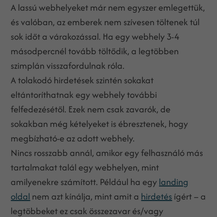
A lassú webhelyeket már nem egyszer emlegettük,
és valóban, az emberek nem szívesen töltenek túl
sok időt a várakozással. Ha egy webhely 3-4
másodpercnél tovább töltődik, a legtöbben
szimplán visszafordulnak róla.
A tolakodó hirdetések szintén sokakat
eltántoríthatnak egy webhely további
felfedezésétől. Ezek nem csak zavarók, de
sokakban még kételyeket is ébresztenek, hogy
megbízható-e az adott webhely.
Nincs rosszabb annál, amikor egy felhasználó más
tartalmakat talál egy webhelyen, mint
amilyenekre számított. Például ha egy
landing
oldal
nem azt kínálja, mint amit a
hirdetés
ígért – a
legtöbbeket ez csak összezavar és/vagy