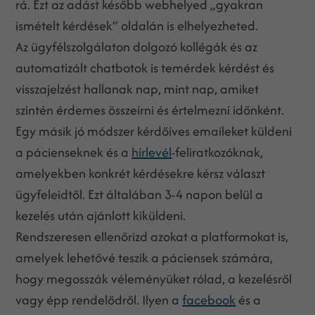
rá. Ezt az adást később webhelyed „gyakran
ismételt kérdések” oldalán is elhelyezheted.
Az ügyfélszolgálaton dolgozó kollégák és az
automatizált chatbotok is temérdek kérdést és
visszajelzést hallanak nap, mint nap, amiket
szintén érdemes összeírni és értelmezni időnként.
Egy másik jó módszer kérdőíves emaileket küldeni
a pácienseknek és a
hírlevél
-feliratkozóknak,
amelyekben konkrét kérdésekre kérsz választ
ügyfeleidtől. Ezt általában 3-4 napon belül a
kezelés után ajánlott kiküldeni.
Rendszeresen ellenőrizd azokat a platformokat is,
amelyek lehetővé teszik a páciensek számára,
hogy megosszák véleményüket rólad, a kezelésről
vagy épp rendelődről. Ilyen a
facebook
és a