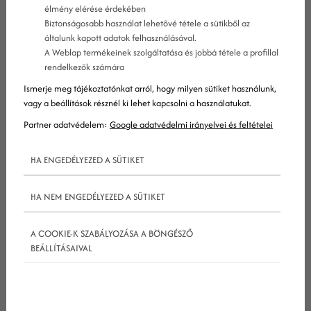
élmény elérése érdekében
Biztonságosabb használat lehetővé tétele a sütikből az
általunk kapott adatok felhasználásával.
A Weblap termékeinek szolgáltatása és jobbá tétele a profillal
rendelkezők számára
Ismerje meg tájékoztatónkat arról, hogy milyen sütiket használunk,
vagy a beállítások résznél ki lehet kapcsolni a használatukat.
Partner adatvédelem:
Google adatvédelmi irányelvei és feltételei
HA ENGEDÉLYEZED A SÜTIKET
HA NEM ENGEDÉLYEZED A SÜTIKET
A COOKIE-K SZABÁLYOZÁSA A BÖNGÉSZŐ
Ha mindez nem lenne elég, a páciensek több
BEÁLLÍTÁSAIVAL
adatbiztonságra vágynak, mint valaha – ez a
digitális fogyasztók egyik fő jellemzője. Persze meg
is értjük őket, elvégre egy személy egészségügyi