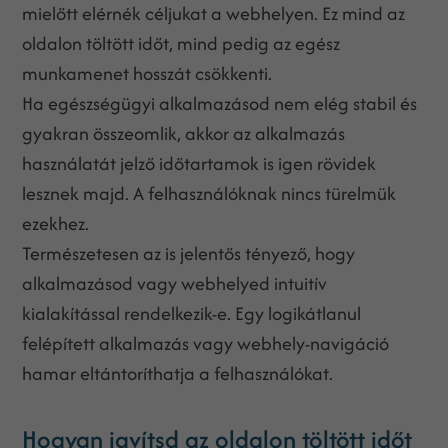
mielőtt elérnék céljukat a webhelyen. Ez mind az
oldalon töltött időt, mind pedig az egész
munkamenet hosszát csökkenti.
Ha egészségügyi alkalmazásod nem elég stabil és
gyakran összeomlik, akkor az alkalmazás
használatát jelző időtartamok is igen rövidek
lesznek majd. A felhasználóknak nincs türelmük
ezekhez.
Természetesen az is jelentős tényező, hogy
alkalmazásod vagy webhelyed intuitív
kialakítással rendelkezik-e. Egy logikátlanul
felépített alkalmazás vagy webhely-navigáció
hamar eltántoríthatja a felhasználókat.
Hogyan javítsd az oldalon töltött időt