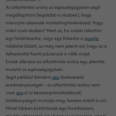
Az átkattintási arány az egészségügyben segít
megállapítani (legalább is részben), hogy
mennyire sikeresek marketingtörekvéseid. Hogy
miért csak részben? Mert az, ha valaki rákattint
egy hirdetésedre, vagy egy linkedre a
google
találatai között, az még nem jelenti azt, hogy az a
felhasználó fizető pácienssé is válik majd.
Ennek ellenére az átkattintási arány egy jelentős
mutató az egészségügyben.
Segít például felmérni
seo
törekvéseid
eredményességét – az átkattintási arány nem
csak
seo
-d (a keresőoptimalizálásod)
hatékonyságát mutatja meg, hanem erősíti is azt.
Minél többen kattintanak egy hivatkozásra,
miután rákerestek egy bizonyos kulcsszóra, annál