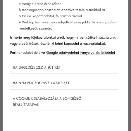
élmény elérése érdekében
lyan online eszközt, amely lehetővé teszi
Biztonságosabb használat lehetővé tétele a sütikből az
felhasználói számára, hogy tartalmakat
általunk kapott adatok felhasználásával.
A Weblap termékeinek szolgáltatása és jobbá tétele a profillal
készíthessenek és/vagy oszthassanak meg a
rendelkezők számára
nyilvánossággal, vagy privát köreikkel.
Ismerje meg tájékoztatónkat arról, hogy milyen sütiket használunk,
A közösségi médiának többféle formája van. A
vagy a beállítások résznél ki lehet kapcsolni a használatukat.
Twitter például hivatkozások és rövid, szöveges
Partner adatvédelem:
Google adatvédelmi irányelvei és feltételei
tartalmak megosztására ideális, míg az
Instagramot képek, a YouTube-ot pedig videók
HA ENGEDÉLYEZED A SÜTIKET
publikálására szokás használni.
HA NEM ENGEDÉLYEZED A SÜTIKET
A közösségi médiára általánosságban jellemző,
hogy a különböző közösségi platformok (Twitter,
A COOKIE-K SZABÁLYOZÁSA A BÖNGÉSZŐ
Facebook, stb.) viszonylag laza szabályokkal kötik
BEÁLLÍTÁSAIVAL
azt, hogy a felhasználók mit oszthatnak meg saját
profiljukon. Egy felhasználó például sokkal
szabadabban nyilváníthat véleményt egy