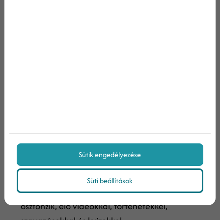
és kínálatáról, mint bármi másról. Az emberek
azonban nem ezért követik a márkás profilokat,
hanem hogy érdekes, értékes, releváns
tartalmakat láthassanak tőlük. Egyes közösségi
média marketing stratégiák teljesen elválasztják
az önreklámot és a hasznos tartalmakat
egymástól: az önreklám csak hirdetések
formájában jelenik meg, míg az organikus
tartalmak a közönségről szólnak.
A legfrissebb trendek alapján a közösségi média
Sütik engedélyezése
még inkább a következőkre összpontosít:
Valós idejű interakció:
A platformok egyre
Süti beállítások
inkább a valós idejű interakciót és bevonódást
ösztönzik, élő videókkal, történetekkel,