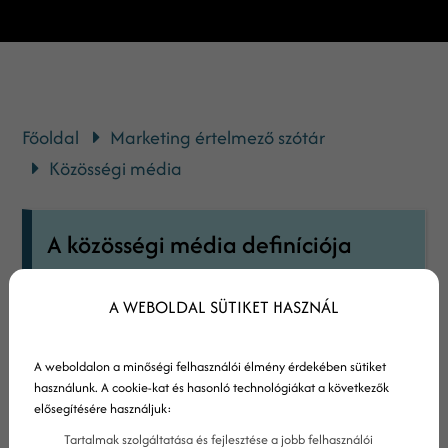
Főoldal
Marketing értelmező szótár
Közösségi média
A közösségi média definíciója
Közösségi médiának tekinthetünk minden
A WEBOLDAL SÜTIKET HASZNÁL
olyan online eszközt, amely lehetővé teszi
felhasználói számára, hogy tartalmakat
A weboldalon a minőségi felhasználói élmény érdekében sütiket
készíthessenek és/vagy oszthassanak meg a
használunk. A cookie-kat és hasonló technológiákat a következők
elősegítésére használjuk:
nyilvánossággal, vagy privát köreikkel.
Tartalmak szolgáltatása és fejlesztése a jobb felhasználói