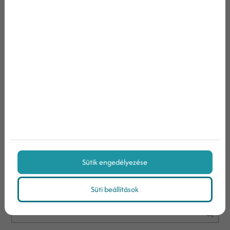
együttműködni?
A fogászati weboldal szerepe a páciensszerzésben
Hogyan épít bizalmat a közösségi média a
fogorvos marketing világában?
Hogyan végezzen Q4 fogászati marketing auditot?
A halogatás ára – és a tudatos fogászati
marketing jutalma
Sütik engedélyezése
Keresés
Süti beállítások
Keresett kifejezés