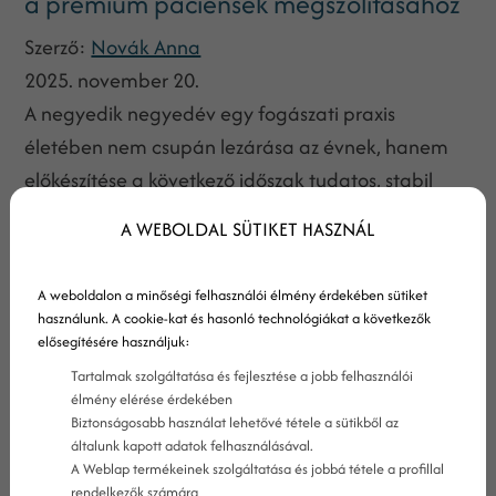
a prémium páciensek megszólításához
Szerző:
Novák Anna
2025. november 20.
A negyedik negyedév egy fogászati praxis
életében nem csupán lezárása az évnek, hanem
előkészítése a következő időszak tudatos, stabil
növekedésének. Ha a rendelő szeretne
A WEBOLDAL SÜTIKET HASZNÁL
kiemelkedni a 2026-os versenyben,
elengedhetetlen, hogy a fogorvos marketing
A weboldalon a minőségi felhasználói élmény érdekében sütiket
eszközeit naprakészen, stratégiai szemlélettel
használunk. A cookie-kat és hasonló technológiákat a következők
használja. Sok praxis még mindig elavult
elősegítésére használjuk:
módszerekre támaszkodik, és nem veszi észre,
Tartalmak szolgáltatása és fejlesztése a jobb felhasználói
élmény elérése érdekében
hogy közben a legjobb páciensek már máshová
Biztonságosabb használat lehetővé tétele a sütikből az
mennek.
általunk kapott adatok felhasználásával.
A Weblap termékeinek szolgáltatása és jobbá tétele a profillal
rendelkezők számára