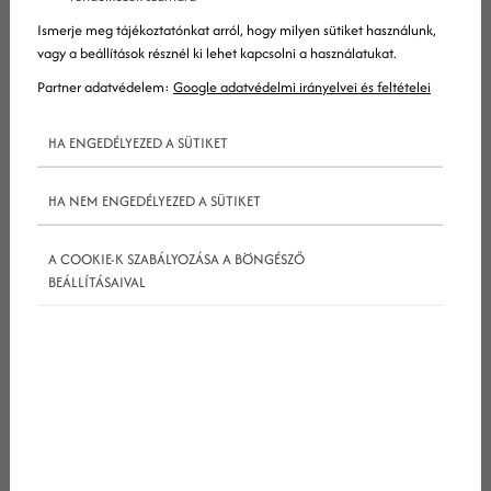
Ismerje meg tájékoztatónkat arról, hogy milyen sütiket használunk,
vagy a beállítások résznél ki lehet kapcsolni a használatukat.
Partner adatvédelem:
Google adatvédelmi irányelvei és feltételei
HA ENGEDÉLYEZED A SÜTIKET
HA NEM ENGEDÉLYEZED A SÜTIKET
A COOKIE-K SZABÁLYOZÁSA A BÖNGÉSZŐ
BEÁLLÍTÁSAIVAL
Miért kulcsfontosságú a fogászati SEO
2026 előtt?
A prémium rendelők számára a
fogászati