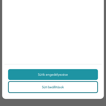
sajátodat kiegészítő cégekkel és vállalkozásokkal,
hogy forgalmuk egy részét saját webhelyedre is
átterelhesd webhely említéseken vagy akár
email
marketingen keresztül.
Link beszerzés
Habár egy már-már antiknak tekinthető
módszernek számít, a mai napig köztudott, hogy
minél több hivatkozás mutat webhelyedre, annál
jobb rangsorolást kap majd. Javasolt minél több
Sütik engedélyezése
linket szerezni, amelyek különböző tartalmakból,
releváns webhelyekről és az általad épített
Süti beállítások
kapcsolatokból.