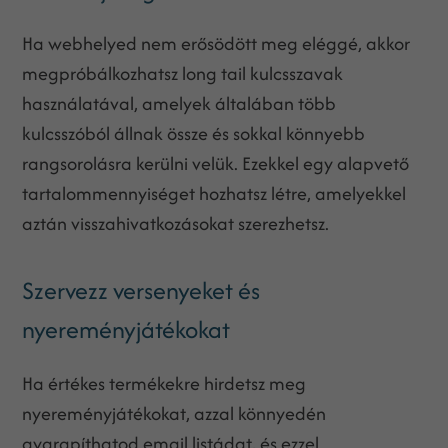
Ha webhelyed nem erősödött meg eléggé, akkor
megpróbálkozhatsz long tail kulcsszavak
használatával, amelyek általában több
kulcsszóból állnak össze és sokkal könnyebb
rangsorolásra kerülni velük. Ezekkel egy alapvető
tartalommennyiséget hozhatsz létre, amelyekkel
aztán visszahivatkozásokat szerezhetsz.
Szervezz versenyeket és
nyereményjátékokat
Ha értékes termékekre hirdetsz meg
nyereményjátékokat, azzal könnyedén
gyarapíthatod email listádat, és ezzel