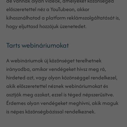
de vannak olyan videók, amelyeket közönséged
előszeretettel néz a YouTubeon, akkor
kihasználhatod a platform reklámszolgáltatását is,
hogy eljuttasd hozzájuk üzenetedet.
Tarts webináriumokat
A webináriumok új közönséget terelhetnek
irányodba, amikor vendégeket hívsz meg rá,
hirdeted azt, vagy olyan közönséggel rendelkezel,
akik előszeretettel néznek webináriumokat és
osztják meg azokat, ezzel is téged népszerűsítve.
Érdemes olyan vendégeket meghívni, akik maguk
is népes közönségbázissal rendelkeznek.