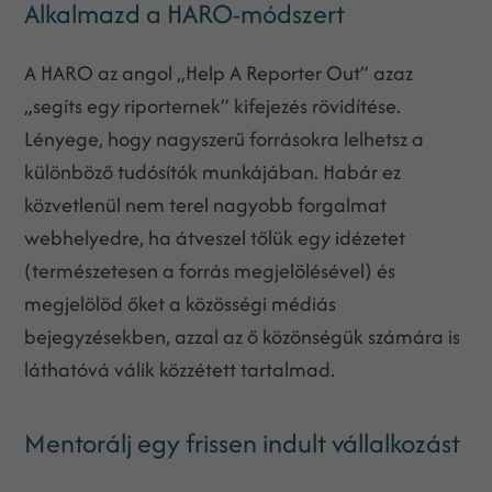
Alkalmazd a HARO-módszert
A HARO az angol „Help A Reporter Out” azaz
„segíts egy riporternek” kifejezés rövidítése.
Lényege, hogy nagyszerű forrásokra lelhetsz a
különböző tudósítók munkájában. Habár ez
közvetlenül nem terel nagyobb forgalmat
webhelyedre, ha átveszel tőlük egy idézetet
(természetesen a forrás megjelölésével) és
megjelölöd őket a közösségi médiás
bejegyzésekben, azzal az ő közönségük számára is
láthatóvá válik közzétett tartalmad.
Mentorálj egy frissen indult vállalkozást