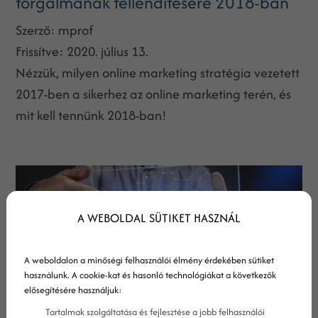
forgalmának fellendítésére 2018-ban
Szerző:
mprof
Frissítve:
2020. július 13.
Nézzük, milyen online marketing stratégia vezetett
2017-ben a sikerhez az online marketing terén, és
mit kell tennünk 2018-ban!
A WEBOLDAL SÜTIKET HASZNÁL
A weboldalon a minőségi felhasználói élmény érdekében sütiket
használunk. A cookie-kat és hasonló technológiákat a következők
elősegítésére használjuk:
Tartalmak szolgáltatása és fejlesztése a jobb felhasználói