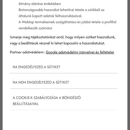
élmény elérése érdekében
Biztonságosabb használat lehetővé tétele a sütikből az
Weboldalad forgalmának növelése egyértelműen
általunk kapott adatok felhasználásával.
A Weblap termékeinek szolgáltatása és jobbá tétele a profillal
növeli majd sikeredet az online térben. A
rendelkezők számára
keresőoptimalizálás, a
közösségi média marketing
Ismerje meg tájékoztatónkat arról, hogy milyen sütiket használunk,
mind-mind fontos eszközök, de mi a Marketing
vagy a beállítások résznél ki lehet kapcsolni a használatukat.
Professzoroknál a komplex
online marketing
Partner adatvédelem:
Google adatvédelmi irányelvei és feltételei
kommunikációban hiszünk. Akkor lesz egy vállalat
HA ENGEDÉLYEZED A SÜTIKET
sikeres az
online marketing
területén, ha
kommunikációját online
marketing
stratégiába
HA NEM ENGEDÉLYEZED A SÜTIKET
foglalja. Mi kell ebbe a
marketing
stratégiába
2018-ban? Mutatjuk a legfontosabb elemeket!
A COOKIE-K SZABÁLYOZÁSA A BÖNGÉSZŐ
BEÁLLÍTÁSAIVAL
Új látogatók szerzése