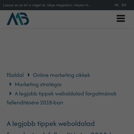
Lassan ez az év is véget ér, ideje megnézni, milyen marketing stratégia vezetett 2017-ben a sikerhez az online marketing terén,
HU
EN
Főoldal
Online marketing cikkek
Marketing stratégia
A legjobb tippek weboldalad forgalmának
fellendítésére 2018-ban
A legjobb tippek weboldalad