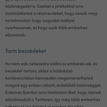
közönségedet is. Ezekkel a játékokkal arra
ösztönözheted a résztvevőeket, hogy osszák meg
tartalmaidat, hogy nagyobb eséllyel
nyerhessenek, és hogy azok több emberhez
eljussanak.
Tarts beszédeket
Ha nem esik nehezedre kiállni az emberek elé, és
beszédet tartani, akkor a különböző
konferenciákon könnyedén megismertetheted
magad egy erősen célzott, érdeklődő közönséggel.
Érdemes ilyenkor arra ösztönözni őket, hogy írjanak
előadásodról a Twitteren, így még több emberhez
juthatsz el (ne felejtsd el minden dia alján