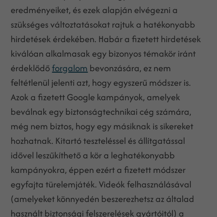
eredményeiket, és ezek alapján elvégezni a
szükséges változtatásokat rajtuk a hatékonyabb
hirdetések érdekében. Habár a fizetett hirdetések
kiválóan alkalmasak egy bizonyos témakör iránt
érdeklődő
forgalom
bevonzására, ez nem
feltétlenül jelenti azt, hogy egyszerű módszer is.
Azok a fizetett Google kampányok, amelyek
beválnak egy biztonságtechnikai cég számára,
még nem biztos, hogy egy másiknak is sikereket
hozhatnak. Kitartó teszteléssel és állítgatással
idővel leszűkíthető a kör a leghatékonyabb
kampányokra, éppen ezért a fizetett módszer
egyfajta türelemjáték. Videók felhasználásával
(amelyeket könnyedén beszerezhetsz az általad
használt biztonsági felszerelések gyártóitól) a