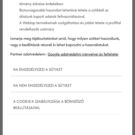
élmény elérése érdekében
Biztonságosabb használat lehetővé tétele a sütikből az
általunk kapott adatok felhasználásával.
A Weblap termékeinek szolgáltatása és jobbá tétele a profillal
rendelkezők számára
Az
online marketing
folyamatosan változó
Ismerje meg tájékoztatónkat arról, hogy milyen sütiket használunk,
világában egy marketing szakember kénytelen
vagy a beállítások résznél ki lehet kapcsolni a használatukat.
folyamatosan új technikákat kipróbálni, és új
Partner adatvédelem:
Google adatvédelmi irányelvei és feltételei
taktikákkal bővíteni stratégiáját, ha versenyben
HA ENGEDÉLYEZED A SÜTIKET
szeretne maradni. A Google szinte folyamatosan
változtatja algoritmusát, a Facebook is állandó
HA NEM ENGEDÉLYEZED A SÜTIKET
változásban van, ezt a mozgást követnie kell
online
marketing
kommunikációdnak és weboldaladnak
A COOKIE-K SZABÁLYOZÁSA A BÖNGÉSZŐ
is. Nincs ez másképp egy biztonságtechnikára
BEÁLLÍTÁSAIVAL
specializálódott cég esetén sem. A
biztonságtechnika terőletén egyre fokozódik a
konkurencia harc, de szerencsére sokan gondolják