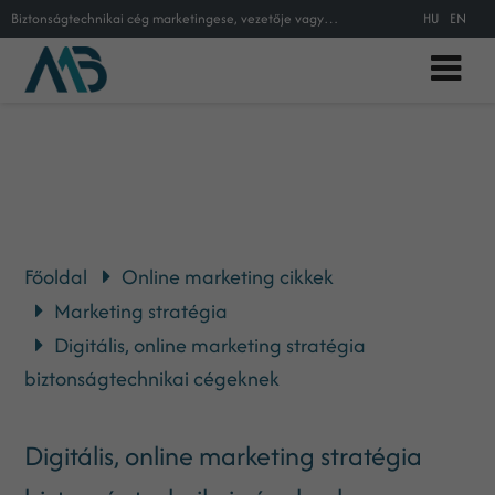
Biztonságtechnikai cég marketingese, vezetője vagy? Szeretnéd tudni, mi viszi sikerre az „őrző-védő” cégeket az online avagy a d
HU
EN
Főoldal
Online marketing cikkek
Marketing stratégia
Digitális, online marketing stratégia
biztonságtechnikai cégeknek
Digitális, online marketing stratégia