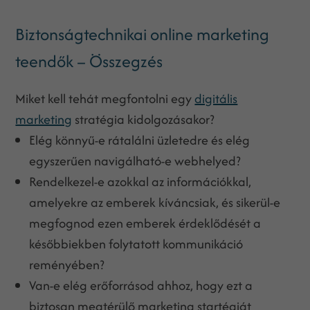
Biztonságtechnikai online marketing
teendők – Összegzés
Miket kell tehát megfontolni egy
digitális
marketing
stratégia kidolgozásakor?
Elég könnyű-e rátalálni üzletedre és elég
egyszerűen navigálható-e webhelyed?
Rendelkezel-e azokkal az információkkal,
amelyekre az emberek kíváncsiak, és sikerül-e
megfognod ezen emberek érdeklődését a
későbbiekben folytatott kommunikáció
reményében?
Van-e elég erőforrásod ahhoz, hogy ezt a
biztosan megtérülő marketing startégiát