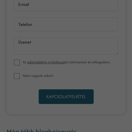
E-mail
Telefon
Üzenet
Az
adatvédelmi nyilatkozat
ot elolvastam és elfogadom.
Nem vagyok robot!
KAPCSOLATFELVÉTEL
Még több blogbejegyzés