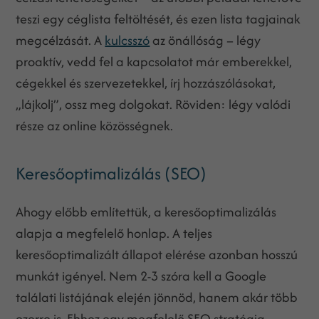
teszi egy céglista feltöltését, és ezen lista tagjainak
megcélzását. A
kulcsszó
az önállóság – légy
proaktív, vedd fel a kapcsolatot már emberekkel,
cégekkel és szervezetekkel, írj hozzászólásokat,
„lájkolj”, ossz meg dolgokat. Röviden: légy valódi
része az online közösségnek.
Keresőoptimalizálás (SEO)
Ahogy előbb említettük, a keresőoptimalizálás
alapja a megfelelő honlap. A teljes
keresőoptimalizált állapot elérése azonban hosszú
munkát igényel. Nem 2-3 szóra kell a Google
találati listájának elején jönnöd, hanem akár több
ezerre is. Ehhez egy megfelelő SEO stratégia