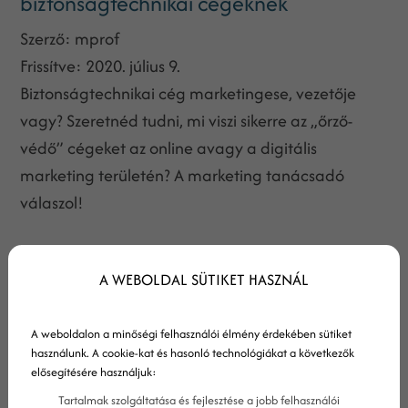
biztonságtechnikai cégeknek
Szerző:
mprof
Frissítve:
2020. július 9.
Biztonságtechnikai cég marketingese, vezetője
vagy? Szeretnéd tudni, mi viszi sikerre az „őrző-
védő” cégeket az online avagy a digitális
marketing területén? A marketing tanácsadó
válaszol!
A WEBOLDAL SÜTIKET HASZNÁL
A weboldalon a minőségi felhasználói élmény érdekében sütiket
használunk. A cookie-kat és hasonló technológiákat a következők
elősegítésére használjuk:
Tartalmak szolgáltatása és fejlesztése a jobb felhasználói