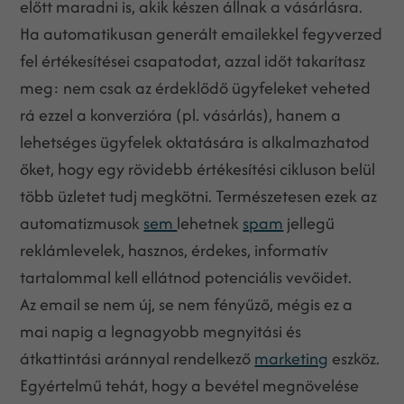
előtt maradni is, akik készen állnak a vásárlásra.
Ha automatikusan generált emailekkel fegyverzed
fel értékesítései csapatodat, azzal időt takarítasz
meg: nem csak az érdeklődő ügyfeleket veheted
rá ezzel a konverzióra (pl. vásárlás), hanem a
lehetséges ügyfelek oktatására is alkalmazhatod
őket, hogy egy rövidebb értékesítési cikluson belül
több üzletet tudj megkötni. Természetesen ezek az
automatizmusok
sem
lehetnek
spam
jellegű
reklámlevelek, hasznos, érdekes, informatív
tartalommal kell ellátnod potenciális vevőidet.
Az email se nem új, se nem fényűző, mégis ez a
mai napig a legnagyobb megnyitási és
átkattintási aránnyal rendelkező
marketing
eszköz.
Egyértelmű tehát, hogy a bevétel megnövelése