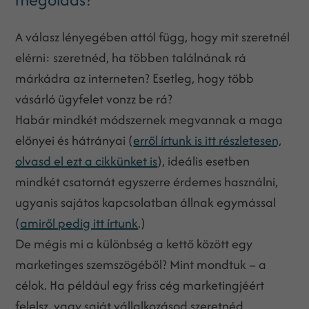
A válasz lényegében attól függ, hogy mit szeretnél
elérni: szeretnéd, ha többen találnának rá
márkádra az interneten? Esetleg, hogy több
vásárló ügyfelet vonzz be rá?
Habár mindkét módszernek megvannak a maga
előnyei és hátrányai (
erről írtunk is itt részletesen,
olvasd el ezt a cikkünket is
), ideális esetben
mindkét csatornát egyszerre érdemes használni,
ugyanis sajátos kapcsolatban állnak egymással
(
amiről pedig itt írtunk
.)
De mégis mi a különbség a kettő között egy
marketinges szemszögéből? Mint mondtuk – a
célok. Ha például egy friss cég marketingjéért
felelsz, vagy saját vállalkozásod szeretnéd