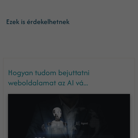
Ezek is érdekelhetnek
Hogyan tudom bejuttatni
weboldalamat az AI vá...