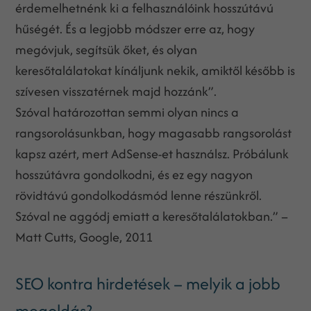
érdemelhetnénk ki a felhasználóink hosszútávú
hűségét. És a legjobb módszer erre az, hogy
megóvjuk, segítsük őket, és olyan
keresőtalálatokat kínáljunk nekik, amiktől később is
szívesen visszatérnek majd hozzánk”.
Szóval határozottan semmi olyan nincs a
rangsorolásunkban, hogy magasabb rangsorolást
kapsz azért, mert AdSense-et használsz. Próbálunk
hosszútávra gondolkodni, és ez egy nagyon
rövidtávú gondolkodásmód lenne részünkről.
Szóval ne aggódj emiatt a keresőtalálatokban.” –
Matt Cutts, Google, 2011
SEO kontra hirdetések – melyik a jobb
megoldás?