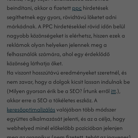
beindítani, akkor a fizetett
ppc
hirdetések
segíthetnek egy gyors, rövidtávú löketet adni
márkádnak. A PPC hirdetésekkel rövid időn belül
nagyobb közönségeket is elérhetsz, hiszen ezek a
reklámok olyan helyeken jelennek meg a
felhasználók számára, ahol egy érdeklődő
közönség láthatja őket.
Ha viszont hosszútávú eredményeket szeretnél, és
nem zavar, hogy a dolgok kicsit lassan indulnak be
(Milyen gyorsan érik be a SEO? Írtunk erről
itt
.),
akkor erre a SEO a tökéletes eszköz. A
keresőoptimalizálás
valójában több módszer
együttes alkalmazását jelenti, és az a célja, hogy
webhelyed minél előkelőbb pozícióban jelenjen
meg az organikus (nem fizetett, tehát az ingyenes)