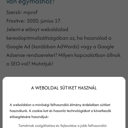
van egymáshoz?
Szerző:
mprof
Frissítve:
2020. június 17.
Jelent-e előnyt weboldalad
keresőoptimalizáltságában az, ha használod a
Google Ad (korábban AdWords) vagy a Google
Adsense rendszereket? Milyen kapcsolatban állnak
a SEO-val? Mutatjuk!
A WEBOLDAL SÜTIKET HASZNÁL
A weboldalon a minőségi felhasználói élmény érdekében sütiket
használunk. A cookie-kat és hasonló technológiákat a következők
elősegítésére használjuk:
Tartalmak szolgáltatása és fejlesztése a jobb felhasználói