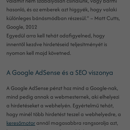
valamit nem szabályosan csinálunk, vagy bármi
hasonló, és az emberek azt higgyék, hogy valaki
különleges bánásmódban részesül.” – Matt Cutts,
Google, 2012
Egyedül arra kell tehát odafigyelned, hogy
innentől kezdve hirdetéseid teljesítményét is
nyomon kell majd követned.
A Google AdSense és a SEO viszonya
A Google AdSense pénzt hoz mind a Google-nak,
mind pedig annak a webmesternek, aki elhelyezi
a hirdetéseket a webhelyén. Egyértelmű tehát,
hogy minél több hirdetést teszel a webhelyedre, a
keresőmotor
annál magasabbra rangsorolja azt,