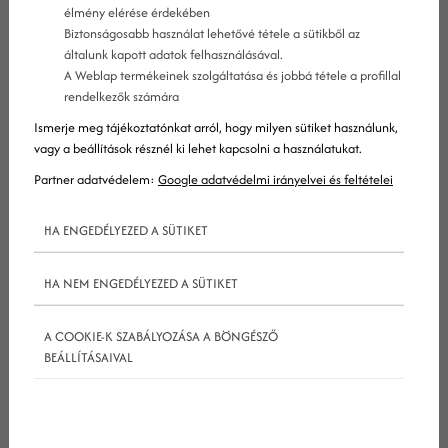
élmény elérése érdekében
Biztonságosabb használat lehetővé tétele a sütikből az
általunk kapott adatok felhasználásával.
A Weblap termékeinek szolgáltatása és jobbá tétele a profillal
rendelkezők számára
Immáron 20 éve foglalkozom online marketinggel,
Ismerje meg tájékoztatónkat arról, hogy milyen sütiket használunk,
de nagyon keveset költöttem saját magam
vagy a beállítások résznél ki lehet kapcsolni a használatukat.
hirdetésére. Persze előfordul, de kampányszerűen.
Partner adatvédelem:
Google adatvédelmi irányelvei és feltételei
Miért végezzük mégis ügyfeleim
google ads
és
HA ENGEDÉLYEZED A SÜTIKET
facebook
hirdetéseinek kezelését? Mert gyors
eredményt hoz, és mert ŐK jobban hisznek benne,
HA NEM ENGEDÉLYEZED A SÜTIKET
mint a keresőoptimalizálásban. Több mint 30
google
Ad fiókot kezelünk most is, az eredmény
A COOKIE-K SZABÁLYOZÁSA A BÖNGÉSZŐ
mégis mindig az, hogy érdemesebb a
BEÁLLÍTÁSAIVAL
keresőoptimalizálásra költeni, mint a hirdetésekre.
Persze, nincs olyan vállalat a világon, aminek ne
jönne jól egy kis reklám. Sokan nem szívesen