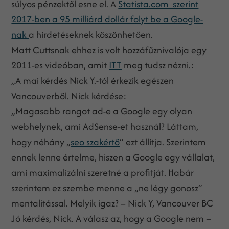
súlyos pénzektől esne el. A
Statista.com szerint
2017-ben a 95 milliárd dollár folyt be a Google-
nak
a hirdetéseknek köszönhetően.
Matt Cuttsnak ehhez is volt hozzáfűznivalója egy
2011-es videóban, amit
ITT
meg tudsz nézni.:
„A mai kérdés Nick Y.-tól érkezik egészen
Vancouverből. Nick kérdése:
„Magasabb rangot ad-e a Google egy olyan
webhelynek, ami AdSense-et használ? Láttam,
hogy néhány „
seo szakértő
” ezt állítja. Szerintem
ennek lenne értelme, hiszen a Google egy vállalat,
ami maximalizálni szeretné a profitját. Habár
szerintem ez szembe menne a „ne légy gonosz”
mentalitással. Melyik igaz? – Nick Y, Vancouver BC
Jó kérdés, Nick. A válasz az, hogy a Google nem –