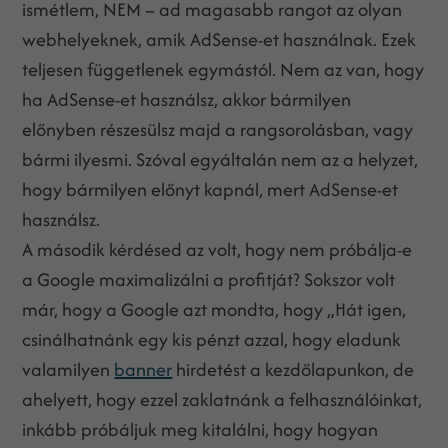
ismétlem, NEM – ad magasabb rangot az olyan
webhelyeknek, amik AdSense-et használnak. Ezek
teljesen függetlenek egymástól. Nem az van, hogy
ha AdSense-et használsz, akkor bármilyen
előnyben részesülsz majd a rangsorolásban, vagy
bármi ilyesmi. Szóval egyáltalán nem az a helyzet,
hogy bármilyen előnyt kapnál, mert AdSense-et
használsz.
A második kérdésed az volt, hogy nem próbálja-e
a Google maximalizálni a profitját? Sokszor volt
már, hogy a Google azt mondta, hogy „Hát igen,
csinálhatnánk egy kis pénzt azzal, hogy eladunk
valamilyen
banner
hirdetést a kezdőlapunkon, de
ahelyett, hogy ezzel zaklatnánk a felhasználóinkat,
inkább próbáljuk meg kitalálni, hogy hogyan