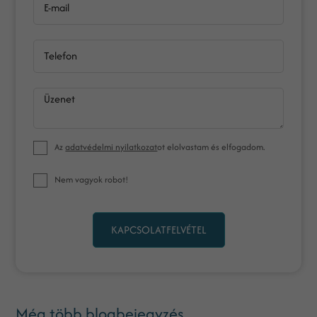
E-mail
Telefon
Üzenet
Az
adatvédelmi nyilatkozat
ot elolvastam és elfogadom.
Nem vagyok robot!
KAPCSOLATFELVÉTEL
Még több blogbejegyzés