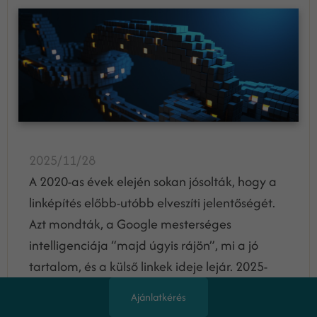
2025/11/28
A 2020-as évek elején sokan jósolták, hogy a
linképítés előbb-utóbb elveszíti jelentőségét.
Azt mondták, a Google mesterséges
intelligenciája “majd úgyis rájön”, mi a jó
tartalom, és a külső linkek ideje lejár. 2025-
ben viszont ennél nagyobb tévedés kevés...
Ajánlatkérés