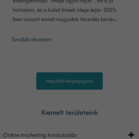
intelligenciája “majd úgyis rájön”, mi a jó
tartalom, és a külső linkek ideje lejár. 2025-
ben viszont ennél nagyobb tévedés kevés...
Tovább olvasom
Még több blogbejegyzés
Kiemelt területeink
Online marketing tanácsadás