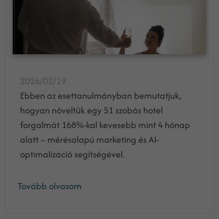
2026/02/19
Ebben az esettanulmányban bemutatjuk,
hogyan növeltük egy 51 szobás hotel
forgalmát 168%-kal kevesebb mint 4 hónap
alatt – mérésalapú marketing és AI-
optimalizáció segítségével.
Tovább olvasom