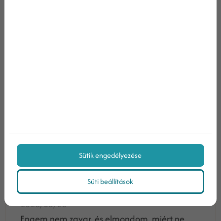
Kaptam egy egycsillagos értékelést
egy trolltól. Ismerős? ...
Sütik engedélyezése
Süti beállítások
2026/03/20
Engem nem zavar, és elmondom, miért ne