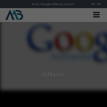
Mi az a Google AdSense, mire jó?
HU
EN
AdSense