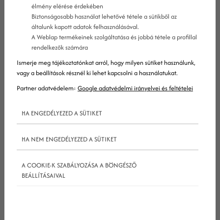
élmény elérése érdekében
Biztonságosabb használat lehetővé tétele a sütikből az
általunk kapott adatok felhasználásával.
A Weblap termékeinek szolgáltatása és jobbá tétele a profillal
rendelkezők számára
Ismerje meg tájékoztatónkat arról, hogy milyen sütiket használunk,
vagy a beállítások résznél ki lehet kapcsolni a használatukat.
Partner adatvédelem:
Google adatvédelmi irányelvei és feltételei
HA ENGEDÉLYEZED A SÜTIKET
HA NEM ENGEDÉLYEZED A SÜTIKET
A Google AdSense-ről bővebben
A COOKIE-K SZABÁLYOZÁSA A BÖNGÉSZŐ
BEÁLLÍTÁSAIVAL
Weboldalakon nem csak egyszerűen a reklámok
engedélyezése, de azok tartalma is kinézete is
változtatható. Ezzel egyrészt a hirdetők olyan