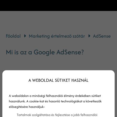
Főoldal
Marketing értelmező szótár
AdSense
Mi is az a Google AdSense?
Az AdSense a Google hirdetési alkalmazása,
A WEBOLDAL SÜTIKET HASZNÁL
aminek segítségével weboldalak tulajdonosai
kiadhatják oldaluk felületeit reklámok számára,
ezzel pénzt keresve. Az Google Ads-en (régen
A weboldalon a minőségi felhasználói élmény érdekében sütiket
használunk. A cookie-kat és hasonló technológiákat a következők
AdWords) feladott hirdetések a keresési listákon
elősegítésére használjuk:
kívül ezeken a felületeken jelennek meg.
Tartalmak szolgáltatása és fejlesztése a jobb felhasználói