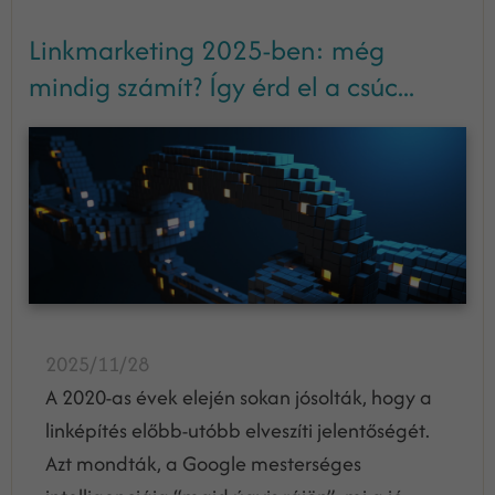
Linkmarketing 2025-ben: még
mindig számít? Így érd el a csúc...
2025/11/28
A 2020-as évek elején sokan jósolták, hogy a
linképítés előbb-utóbb elveszíti jelentőségét.
Azt mondták, a Google mesterséges