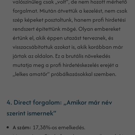
valószínűleg csak „volt”, de nem hozott mérhető
forgalmat. Miután átvettük a kezelést, nem csak
szép képeket posztoltunk, hanem profi hirdetési
rendszert építettünk mögé. Olyan embereket
értünk el, akik éppen utazást terveznek, és
visszacsábítottuk azokat is, akik korábban már
jártak az oldalon. Ez a brutális növekedés
mutatja meg a profi hirdetéskezelés erejét a
„lelkes amatőr” próbálkozásokkal szemben.
4. Direct forgalom: „Amikor már név
szerint ismernek”
A szám:
17,38%-os emelkedés.