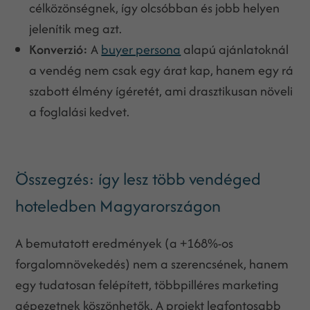
célközönségnek, így olcsóbban és jobb helyen
jelenítik meg azt.
Konverzió:
A
buyer persona
alapú ajánlatoknál
a vendég nem csak egy árat kap, hanem egy rá
szabott élmény ígéretét, ami drasztikusan növeli
a foglalási kedvet.
Összegzés: így lesz több vendéged
hoteledben Magyarországon
A bemutatott eredmények (a +168%-os
forgalomnövekedés) nem a szerencsének, hanem
egy tudatosan felépített, többpilléres marketing
gépezetnek köszönhetők. A projekt legfontosabb