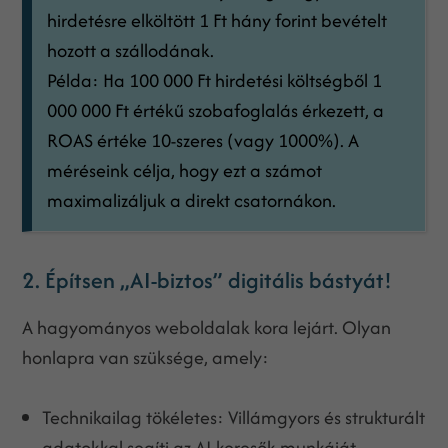
hirdetésre elköltött 1 Ft hány forint bevételt
hozott a szállodának.
Példa: Ha 100 000 Ft hirdetési költségből 1
000 000 Ft értékű szobafoglalás érkezett, a
ROAS értéke 10-szeres (vagy 1000%). A
méréseink célja, hogy ezt a számot
maximalizáljuk a direkt csatornákon.
2. Építsen „AI-biztos” digitális bástyát!
A hagyományos weboldalak kora lejárt. Olyan
honlapra van szüksége, amely:
Technikailag tökéletes: Villámgyors és strukturált
adatokkal segíti az AI-keresők munkáját.