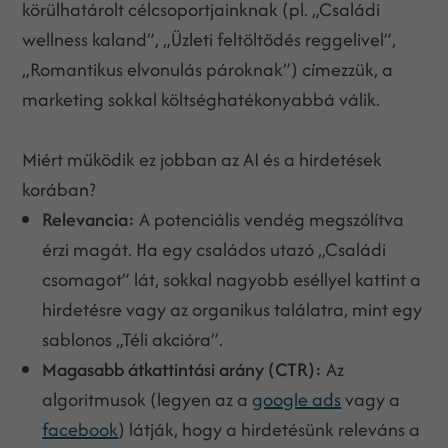
körülhatárolt célcsoportjainknak (pl. „Családi
wellness kaland”, „Üzleti feltöltődés reggelivel”,
„Romantikus elvonulás pároknak”) címezzük, a
marketing sokkal költséghatékonyabbá válik.
Miért működik ez jobban az AI és a hirdetések
korában?
Relevancia:
A potenciális vendég megszólítva
érzi magát. Ha egy családos utazó „Családi
csomagot” lát, sokkal nagyobb eséllyel kattint a
hirdetésre vagy az organikus találatra, mint egy
sablonos „Téli akcióra”.
Magasabb átkattintási arány (CTR):
Az
algoritmusok (legyen az a
google ads
vagy a
facebook
) látják, hogy a hirdetésünk releváns a