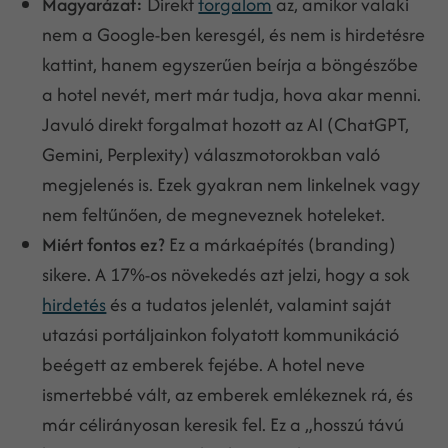
Magyarázat:
Direkt
forgalom
az, amikor valaki
nem a Google-ben keresgél, és nem is hirdetésre
kattint, hanem egyszerűen beírja a böngészőbe
a hotel nevét, mert már tudja, hova akar menni.
Javuló direkt forgalmat hozott az AI (ChatGPT,
Gemini, Perplexity) válaszmotorokban való
megjelenés is. Ezek gyakran nem linkelnek vagy
nem feltűnően, de megneveznek hoteleket.
Miért fontos ez?
Ez a márkaépítés (branding)
sikere. A 17%-os növekedés azt jelzi, hogy a sok
hirdetés
és a tudatos jelenlét, valamint saját
utazási portáljainkon folyatott kommunikáció
beégett az emberek fejébe. A hotel neve
ismertebbé vált, az emberek emlékeznek rá, és
már célirányosan keresik fel. Ez a „hosszú távú