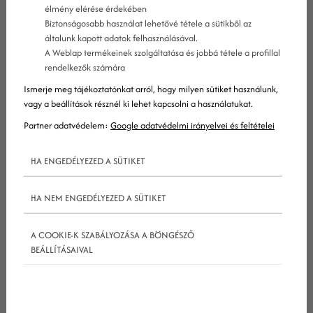
élmény elérése érdekében
Biztonságosabb használat lehetővé tétele a sütikből az
általunk kapott adatok felhasználásával.
A Weblap termékeinek szolgáltatása és jobbá tétele a profillal
rendelkezők számára
Ismerje meg tájékoztatónkat arról, hogy milyen sütiket használunk,
vagy a beállítások résznél ki lehet kapcsolni a használatukat.
A szállodatulajdonosok többsége ma már nem azt
Partner adatvédelem:
Google adatvédelmi irányelvei és feltételei
kérdezi, hogy kell-e
online marketing
, hanem azt:
hogyan lesz a hirdetésekből valódi foglalás? Ebben
HA ENGEDÉLYEZED A SÜTIKET
a bejegyzésben egy négycsillagos hotelnél elért
eredményeinken keresztül mutatjuk be, hogyan
HA NEM ENGEDÉLYEZED A SÜTIKET
fordítható át a stratégia és a technológia
közvetlen profittá. A vizsgált időszak (2025.
A COOKIE-K SZABÁLYOZÁSA A BÖNGÉSZŐ
BEÁLLÍTÁSAIVAL
november 1. – 2026. február 18.) adatai alapján a
forgalmat több mint a duplájára emeltük az előző
évhez képest.