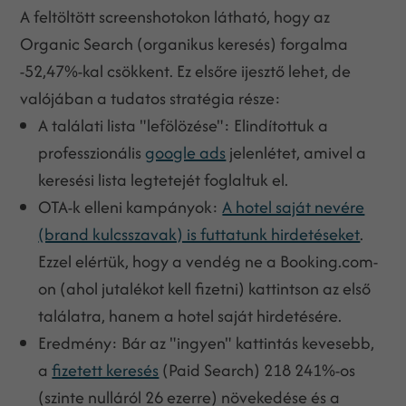
A feltöltött screenshotokon látható, hogy az
Organic Search (organikus keresés) forgalma
-52,47%-kal csökkent. Ez elsőre ijesztő lehet, de
valójában a tudatos stratégia része:
A találati lista "lefölözése": Elindítottuk a
professzionális
google ads
jelenlétet, amivel a
keresési lista legtetejét foglaltuk el.
OTA-k elleni kampányok:
A hotel saját nevére
(brand kulcsszavak) is futtatunk hirdetéseket
.
Ezzel elértük, hogy a vendég ne a Booking.com-
on (ahol jutalékot kell fizetni) kattintson az első
találatra, hanem a hotel saját hirdetésére.
Eredmény: Bár az "ingyen" kattintás kevesebb,
a
fizetett keresés
(Paid Search) 218 241%-os
(szinte nulláról 26 ezerre) növekedése és a