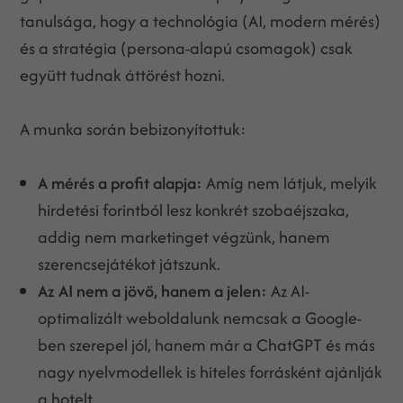
tanulsága, hogy a technológia (AI, modern mérés)
és a stratégia (persona-alapú csomagok) csak
együtt tudnak áttörést hozni.
A munka során bebizonyítottuk:
A mérés a profit alapja:
Amíg nem látjuk, melyik
hirdetési forintból lesz konkrét szobaéjszaka,
addig nem marketinget végzünk, hanem
szerencsejátékot játszunk.
Az AI nem a jövő, hanem a jelen:
Az AI-
optimalizált weboldalunk nemcsak a Google-
ben szerepel jól, hanem már a ChatGPT és más
nagy nyelvmodellek is hiteles forrásként ajánlják
a hotelt.