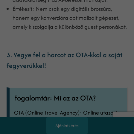
Értékesít: Nem csak egy digitális brossúra,
hanem egy konverzióra optimalizált gépezet,
amely kiszolgálja a különböző guest personákat.
3. Vegye fel a harcot az OTA-kkal a saját
fegyverükkel!
Fogalomtár: Mi az az OTA?
OTA (Online Travel Agency): Online utazási
iroda vagy közvetítő portál.
Ajánlatkérés
A legismertebbek a Booking.com, az Expedia