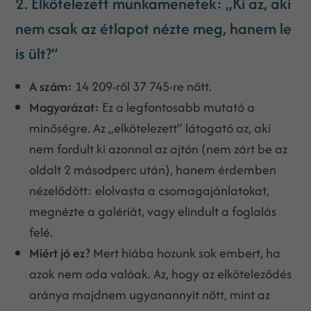
2. Elkötelezett munkamenetek: „Ki az, aki
nem csak az étlapot nézte meg, hanem le
is ült?”
A szám:
14 209-ről 37 745-re nőtt.
Magyarázat:
Ez a legfontosabb mutató a
minőségre. Az „elkötelezett” látogató az, aki
nem fordult ki azonnal az ajtón (nem zárt be az
oldalt 2 másodperc után), hanem érdemben
nézelődött: elolvasta a csomagajánlatokat,
megnézte a galériát, vagy elindult a foglalás
felé.
Miért jó ez?
Mert hiába hozunk sok embert, ha
azok nem oda valóak. Az, hogy az elköteleződés
aránya majdnem ugyanannyit nőtt, mint az