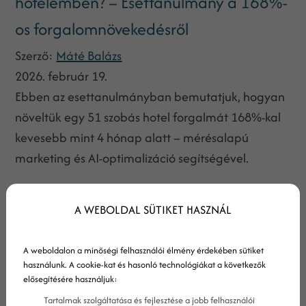
hotelemben? – Esettanulmány a 168%-
os forgalomnövekedésről
Szerző:
Máté Balázs
2026. február 19.
Ebben az esettanulmányban bemutatjuk, hogyan
növeltük egy 51 szobás hotel forgalmát 168%-kal
kevesebb mint 4 hónap alatt – mérésalapú
marketing és AI-optimalizáció segítségével.
A WEBOLDAL SÜTIKET HASZNÁL
A weboldalon a minőségi felhasználói élmény érdekében sütiket
használunk. A cookie-kat és hasonló technológiákat a következők
elősegítésére használjuk:
Tartalmak szolgáltatása és fejlesztése a jobb felhasználói