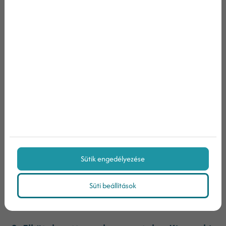
nyitottak be az ajtón?”
A szám: 18 148-ról 48 711-re nőtt.
Magyarázat: A „munkamenet” azt jelenti,
hányszor látogatták meg a weboldalt. Képzeld
el, hogy tavaly télen 18 ezer ember sétált be a
hotel recepciójára körülnézni, idén pedig már
közel 49 ezer. Ez nem csak egy kis növekedés:
majdnem háromszor annyi emberhez jutott el a
hotel híre, mint egy évvel korábban. Ez a
hatalmas ugrás a motorja mindennek, a
Sütik engedélyezése
klasszikus vedd szélesebbre a
marketing
tölcsér
tetejét típusú munka.
Süti beállítások