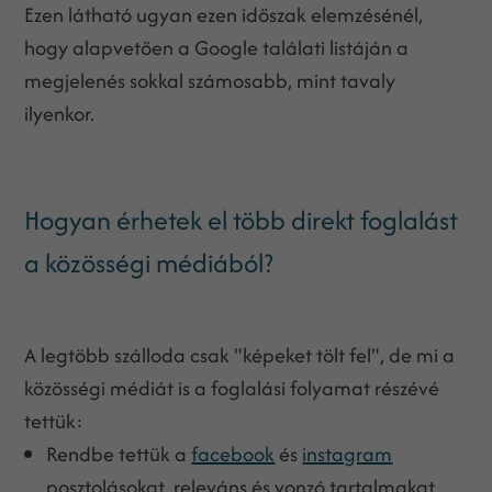
Ezen látható ugyan ezen időszak elemzésénél,
hogy alapvetően a Google találati listáján a
megjelenés sokkal számosabb, mint tavaly
ilyenkor.
Hogyan érhetek el több direkt foglalást
a közösségi médiából?
A legtöbb szálloda csak "képeket tölt fel", de mi a
közösségi médiát is a foglalási folyamat részévé
tettük:
Rendbe tettük a
facebook
és
instagram
posztolásokat, releváns és vonzó tartalmakat