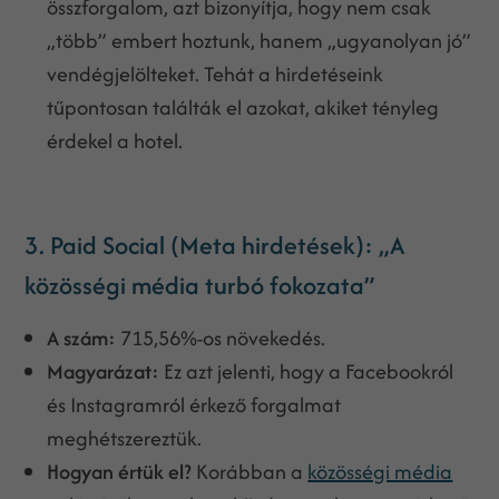
összforgalom, azt bizonyítja, hogy nem csak
„több” embert hoztunk, hanem „ugyanolyan jó”
vendégjelölteket. Tehát a hirdetéseink
tűpontosan találták el azokat, akiket tényleg
érdekel a hotel.
3. Paid Social (Meta hirdetések): „A
közösségi média turbó fokozata”
A szám:
715,56%-os növekedés.
Magyarázat:
Ez azt jelenti, hogy a Facebookról
és Instagramról érkező forgalmat
meghétszereztük.
Hogyan értük el?
Korábban a
közösségi média