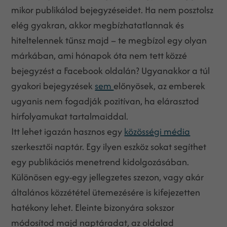
mikor publikálod bejegyzéseidet. Ha nem posztolsz
elég gyakran, akkor megbízhatatlannak és
hiteltelennek tűnsz majd – te megbízol egy olyan
márkában, ami hónapok óta nem tett közzé
bejegyzést a Facebook oldalán? Ugyanakkor a túl
gyakori bejegyzések
sem
előnyösek, az emberek
ugyanis nem fogadják pozitívan, ha elárasztod
hírfolyamukat tartalmaiddal.
Itt lehet igazán hasznos egy
közösségi média
szerkesztői naptár. Egy ilyen eszköz sokat segíthet
egy publikációs menetrend kidolgozásában.
Különösen egy-egy jellegzetes szezon, vagy akár
általános közzététel ütemezésére is kifejezetten
hatékony lehet. Eleinte bizonyára sokszor
módosítod majd naptáradat, az oldalad