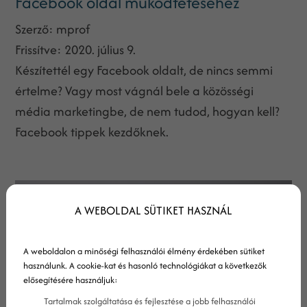
Facebook oldal működtetéséhez
Szerző:
mprof
Frissítve:
2020. július 9.
Készítettél egy Facebook oldalt, de nincs semmi
értelme? Vagy most vágnál bele a közösségi
média marketingbe, de nem tudod, hogyan kell?
Facebook tippek kezdőknek.
A WEBOLDAL SÜTIKET HASZNÁL
A weboldalon a minőségi felhasználói élmény érdekében sütiket
használunk. A cookie-kat és hasonló technológiákat a következők
elősegítésére használjuk:
Tartalmak szolgáltatása és fejlesztése a jobb felhasználói