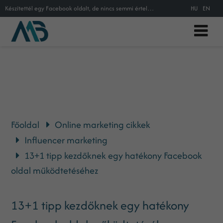
Készítettél egy Facebook oldalt, de nincs semmi értelme? Vagy most vágnál bele a közösségi média marketingbe, de nem tudod, hogy
HU
EN
Főoldal
Online marketing cikkek
Influencer marketing
13+1 tipp kezdőknek egy hatékony Facebook
oldal működtetéséhez
13+1 tipp kezdőknek egy hatékony