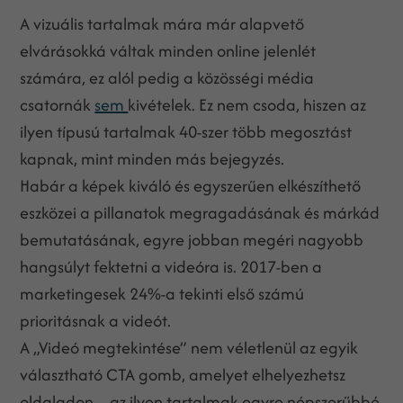
A vizuális tartalmak mára már alapvető
elvárásokká váltak minden online jelenlét
számára, ez alól pedig a közösségi média
csatornák
sem
kivételek. Ez nem csoda, hiszen az
ilyen típusú tartalmak 40-szer több megosztást
kapnak, mint minden más bejegyzés.
Habár a képek kiváló és egyszerűen elkészíthető
eszközei a pillanatok megragadásának és márkád
bemutatásának, egyre jobban megéri nagyobb
hangsúlyt fektetni a videóra is. 2017-ben a
marketingesek 24%-a tekinti első számú
prioritásnak a videót.
A „Videó megtekintése” nem véletlenül az egyik
választható CTA gomb, amelyet elhelyezhetsz
oldaladon – az ilyen tartalmak egyre népszerűbbé