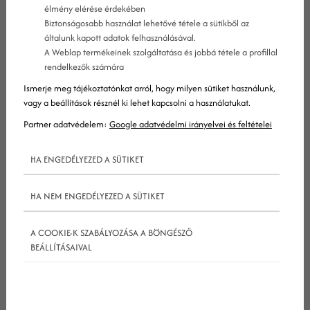
élmény elérése érdekében
Biztonságosabb használat lehetővé tétele a sütikből az
általunk kapott adatok felhasználásával.
A Weblap termékeinek szolgáltatása és jobbá tétele a profillal
rendelkezők számára
Te is úgy érzed, itt az ideje profitálnod a
facebook
Ismerje meg tájékoztatónkat arról, hogy milyen sütiket használunk,
sikeréből? Annyian meggazdagodtak már itt, hát
vagy a beállítások résznél ki lehet kapcsolni a használatukat.
úgy gondoltad, te is készítesz egy
facebook
oldalt,
Partner adatvédelem:
Google adatvédelmi irányelvei és feltételei
neked is szükséged van egy hatékony és egyszerű
HA ENGEDÉLYEZED A SÜTIKET
ügyfélmágnesre, ugye?
De egy ilyen oldalt nem nehéz megcsinálni, igaz?
HA NEM ENGEDÉLYEZED A SÜTIKET
Kell egy jó kép, néhány ütős bejegyzés és már
jönnek is a leadek és az ügyfelek, ugye?
A COOKIE-K SZABÁLYOZÁSA A BÖNGÉSZŐ
Egyáltalán nem.
BEÁLLÍTÁSAIVAL
Ha a Facebook oldalt nem egy olyan mindent
átfogó stratégiával készítesz el, amelynek célja
hogy az emberek észrevegyenek, kedveljenek és