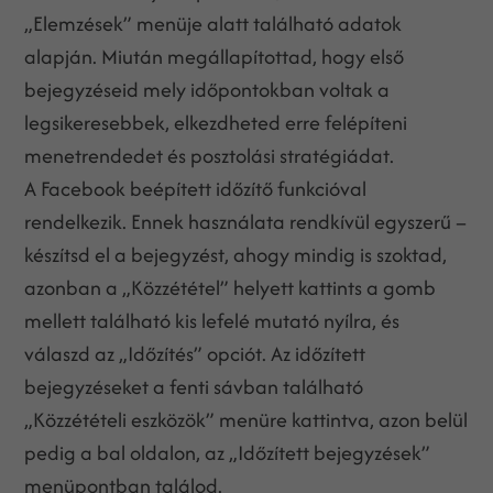
„Elemzések” menüje alatt található adatok
alapján. Miután megállapítottad, hogy első
bejegyzéseid mely időpontokban voltak a
legsikeresebbek, elkezdheted erre felépíteni
menetrendedet és posztolási stratégiádat.
A Facebook beépített időzítő funkcióval
rendelkezik. Ennek használata rendkívül egyszerű –
készítsd el a bejegyzést, ahogy mindig is szoktad,
azonban a „Közzététel” helyett kattints a gomb
mellett található kis lefelé mutató nyílra, és
válaszd az „Időzítés” opciót. Az időzített
bejegyzéseket a fenti sávban található
„Közzétételi eszközök” menüre kattintva, azon belül
pedig a bal oldalon, az „Időzített bejegyzések”
menüpontban találod.