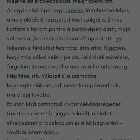
ideje teljes erőbedobással meghirdetni azt.
Az egyik első lépés egy
hirdetés
létrehozása lehet,
amely oldalad népszerűsítését szolgálja. Ehhez
kattints a három pontra a borítóképed alatt, majd
válaszd a „
hirdetés
létrehozása” opciót. Itt egy
teljesen új hirdetést hozhatsz létre attól függően,
hogy mi a célod vele – például elérések növelése,
forgalom
termelése, általános márkatudatosság
kiépítése, stb. Válaszd ki a számodra
legmegfelelőbbet, adj nevet kampányodnak,
majd lépj tovább.
Ez után kiválaszthatod kívánt célközösségedet
(mint a hirdetett bejegyzéseknél), a hirdetés
elhelyezését a Facebookon és a költségvetést –
további információk: