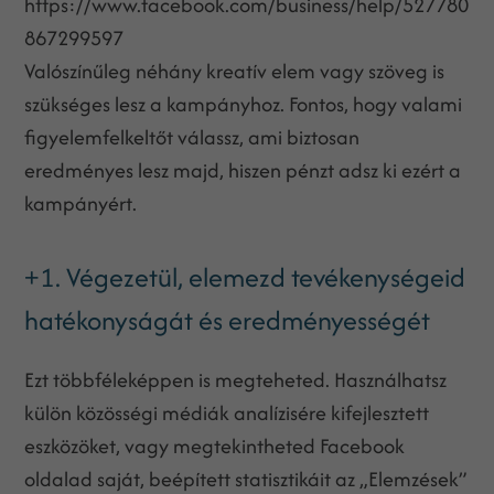
https://www.facebook.com/business/help/527780
867299597
Valószínűleg néhány kreatív elem vagy szöveg is
szükséges lesz a kampányhoz. Fontos, hogy valami
figyelemfelkeltőt válassz, ami biztosan
eredményes lesz majd, hiszen pénzt adsz ki ezért a
kampányért.
+1. Végezetül, elemezd tevékenységeid
hatékonyságát és eredményességét
Ezt többféleképpen is megteheted. Használhatsz
külön közösségi médiák analízisére kifejlesztett
eszközöket, vagy megtekintheted Facebook
oldalad saját, beépített statisztikáit az „Elemzések”