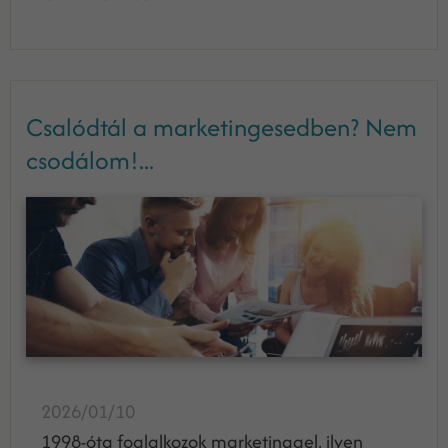
Csalódtál a marketingesedben? Nem
csodálom!...
2026/01/10
1998-óta foglalkozok marketinggel, ilyen