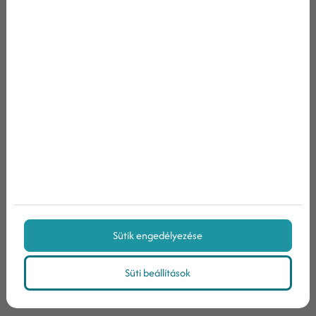
Nem vagyok robot!
Az
adatvédelmi tájékoztatóban
foglaltakat
megismertem
Hozzájárulok, hogy a Weboldal határozatlan ideig
ajánlatait, híreit tartalmazó elektronikus hírlevelet
küldjön az általam megadott e-mail címre, a megadott
személyes adatokat a jövőben marketingkommunikációs
céljaira felhasználja.
Sütik engedélyezése
Feliratkozás
Süti beállítások