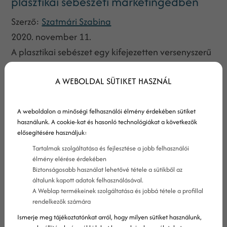
plasztikai sebészeti marketingedben
Szerző:
Szatmári Szabina
2020. november 11.
A plasztikai sebészet egy kifejezetten versenyszerű
terület, amelyben minden előnyre szükséged van,
A WEBOLDAL SÜTIKET HASZNÁL
ha szeretnél a konkurencia előtt maradni. Ehhez
persze számos digitális marketingeszközt
használhatsz fel, azonban ha van egy, amiről
A weboldalon a minőségi felhasználói élmény érdekében sütiket
használunk. A cookie-kat és hasonló technológiákat a következők
meglepően ritkán hallani a plasztikai sebészek
elősegítésére használjuk:
körében, az PPC.
Tartalmak szolgáltatása és fejlesztése a jobb felhasználói
élmény elérése érdekében
Biztonságosabb használat lehetővé tétele a sütikből az
általunk kapott adatok felhasználásával.
A Weblap termékeinek szolgáltatása és jobbá tétele a profillal
rendelkezők számára
Ismerje meg tájékoztatónkat arról, hogy milyen sütiket használunk,