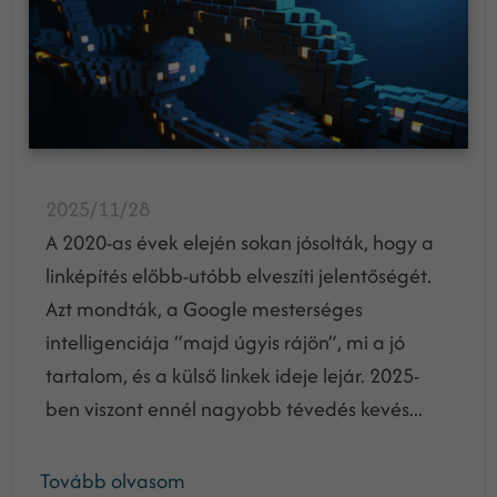
2025/11/28
A 2020-as évek elején sokan jósolták, hogy a
linképítés előbb-utóbb elveszíti jelentőségét.
Azt mondták, a Google mesterséges
intelligenciája “majd úgyis rájön”, mi a jó
tartalom, és a külső linkek ideje lejár. 2025-
ben viszont ennél nagyobb tévedés kevés...
Tovább olvasom