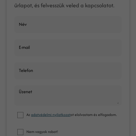
űrlapot, és felvesszük veled a kapcsolatot.
Név
E-mail
Telefon
Üzenet
Az
adatvédelmi nyilatkozat
ot elolvastam és elfogadom.
Nem vagyok robot!