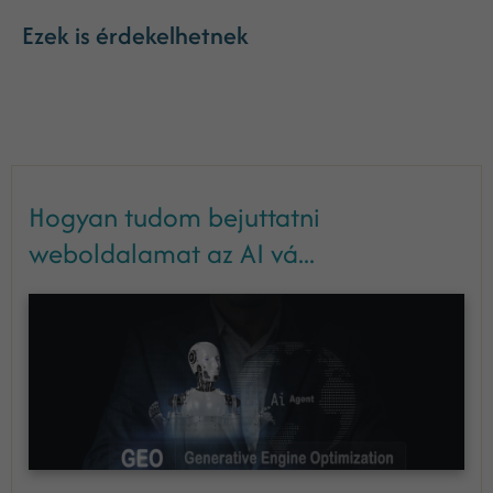
Ezek is érdekelhetnek
Hogyan tudom bejuttatni
weboldalamat az AI vá...