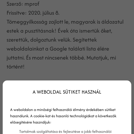
Szerző:
mprof
Frissítve:
2020. július 8.
Tömeggyilkosság zajlott le, magyarok is áldozatul
estek a pusztításnak! Évek óta ismertük őket,
szerettük, dolgoztunk velük. Segítettek
weboldalainkat a Google találati lista élére
juttatni. És most nincsenek többé. Mutatjuk, mi
történt!
A WEBOLDAL SÜTIKET HASZNÁL
A weboldalon a minőségi felhasználói élmény érdekében sütiket
használunk. A cookie-kat és hasonló technológiákat a következők
elősegítésére használjuk:
Tartalmak szolgáltatása és fejlesztése a jobb felhasználói