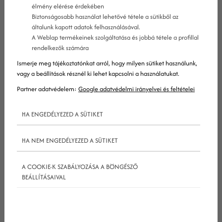
élmény elérése érdekében
Biztonságosabb használat lehetővé tétele a sütikből az
általunk kapott adatok felhasználásával.
A Weblap termékeinek szolgáltatása és jobbá tétele a profillal
rendelkezők számára
Ismerje meg tájékoztatónkat arról, hogy milyen sütiket használunk,
vagy a beállítások résznél ki lehet kapcsolni a használatukat.
Google és a halott SEO
Partner adatvédelem:
Google adatvédelmi irányelvei és feltételei
HA ENGEDÉLYEZED A SÜTIKET
Nos, mi is történt tehát? Arról már sokan hallottak
(főleg
google ads
[korábban AdWords]
HA NEM ENGEDÉLYEZED A SÜTIKET
tanácsadóktól), hogy a SEO halott. Nos, ezt csak
azok terjesztik, akik nem tudják, mi a
A COOKIE-K SZABÁLYOZÁSA A BÖNGÉSZŐ
keresőoptimalizálás
2019-ben. Ez tehát
BEÁLLÍTÁSAIVAL
szerencsére nem igaz.
Az viszont sajnos igaz, hogy a
seo
tanácsadók nagy
része nincs többé. Végük. Hála Istennek valójában