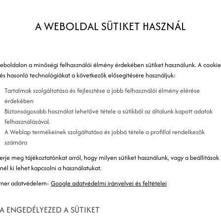
s
A WEBOLDAL SÜTIKET HASZNÁL
eboldalon a minőségi felhasználói élmény érdekében sütiket használunk. A cookie
 és hasonló technológiákat a következők elősegítésére használjuk:
Tartalmak szolgáltatása és fejlesztése a jobb felhasználói élmény elérése
dala) linkjének (hivatkozásának) elhelyezése más
érdekében
Biztonságosabb használat lehetővé tétele a sütikből az általunk kapott adatok
ját webhelyeden. Egy ilyen célból sikeresen
felhasználásával.
 A linkelés gyakran (de nem minden esetben)
A Weblap termékeinek szolgáltatása és jobbá tétele a profillal rendelkezők
számára
yezel egy linket saját webhelyeden, ami a rád hivatkozó
erje meg tájékoztatónkat arról, hogy milyen sütiket használunk, vagy a beállítások
znél ki lehet kapcsolni a használatukat.
ja van, ezek közül
tner adatvédelem:
Google adatvédelmi irányelvei és feltételei
A ENGEDÉLYEZED A SÜTIKET