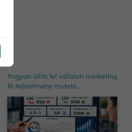
Hogyan állíts fel vállalati marketing
fő teljesítmény mutató...