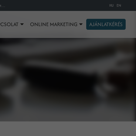
HU
EN
Ismerd meg a linkelés kifejezés pontos jelentését az online marketing szakszótárból!
PCSOLAT
ONLINE MARKETING
AJÁNLATKÉRÉS