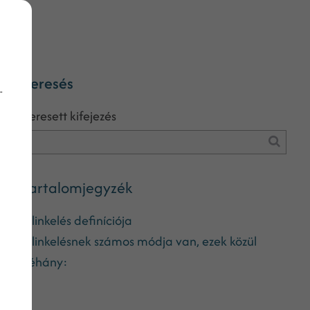
Keresés
-
Keresett kifejezés
Tartalomjegyzék
A linkelés definíciója
A linkelésnek számos módja van, ezek közül
néhány: