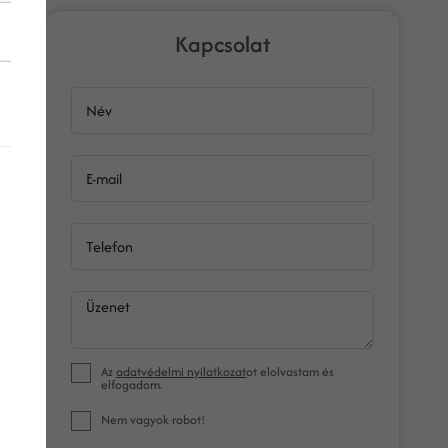
Kapcsolat
Név
E-mail
Telefon
Üzenet
Az
adatvédelmi nyilatkozat
ot elolvastam és
elfogadom.
Nem vagyok robot!