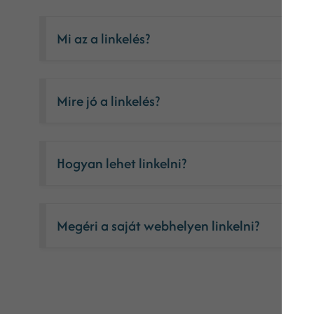
Mi az a linkelés?
Mire jó a linkelés?
Hogyan lehet linkelni?
Megéri a saját webhelyen linkelni?