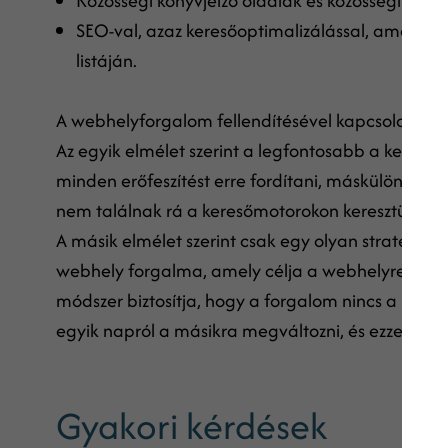
Közösségi könyvjelző oldalak és közösségi hálóz
SEO-val, azaz keresőoptimalizálással, amely cél
listáján.
A webhelyforgalom fellendítésével kapcsolatban 
Az egyik elmélet szerint a legfontosabb a keresőmot
minden erőfeszítést erre fordítani, máskülönben
nem találnak rá a keresőmotorokon keresztül.
A másik elmélet szerint csak egy olyan stratégiail
webhely forgalma, amely célja a webhelyre mutató
módszer biztosítja, hogy a forgalom nincs a ker
egyik napról a másikra megváltozni, és ezzel súl
Gyakori kérdések