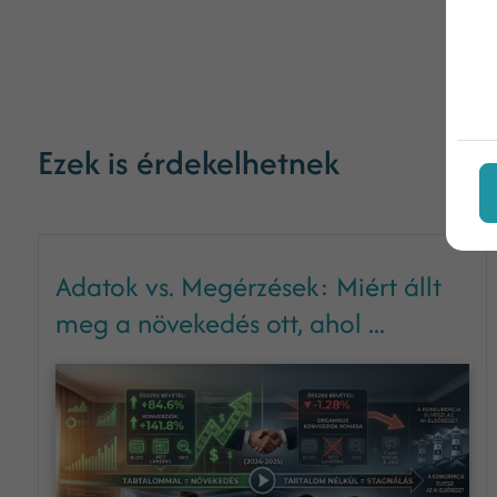
Ezek is érdekelhetnek
Adatok vs. Megérzések: Miért állt
meg a növekedés ott, ahol ...