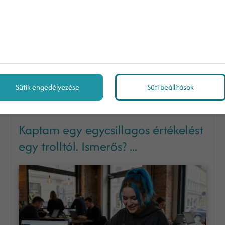
Sütik engedélyezése
Süti beállítások
Kaptam egy egycsillagos értékelést
egy trolltól. Ismerős? ...