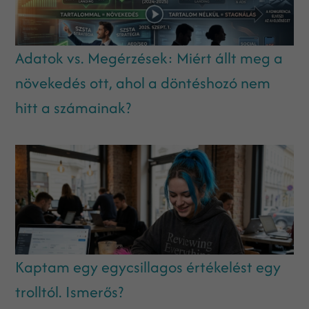
Adatok vs. Megérzések: Miért állt meg a
növekedés ott, ahol a döntéshozó nem
hitt a számainak?
Kaptam egy egycsillagos értékelést egy
trolltól. Ismerős?