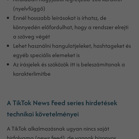
(nyelvfüggő)
Ennél hosszabb leírásokat is írhatsz, de
könnyedén előfordulhat, hogy a rendszer elrejti
a szöveg végét
Lehet használni hangulatjeleket, hashtageket és
egyéb speciális elemeket is
Az írásjelek és szóközök itt is beleszámítanak a
karakterlimitbe
A TikTok News Feed series hirdetések
technikai követelményei
A TikTok alkalmazásnak ugyan nincs saját
hírfolyama (news feed), de vannak bizonyos