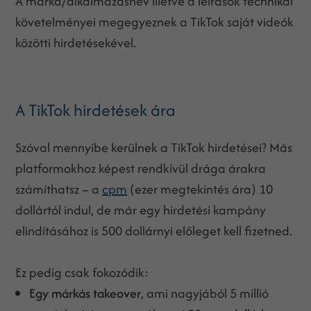
A márka/alkalmazásnév illetve a leírások technikai
követelményei megegyeznek a TikTok saját videók
közötti hirdetésekével.
A TikTok hirdetések ára
Szóval mennyibe kerülnek a TikTok hirdetései? Más
platformokhoz képest rendkívül drága árakra
számíthatsz – a
cpm
(ezer megtekintés ára) 10
dollártól indul, de már egy hirdetési kampány
elindításához is 500 dollárnyi előleget kell fizetned.
Ez pedig csak fokozódik:
Egy márkás takeover
, ami nagyjából 5 millió