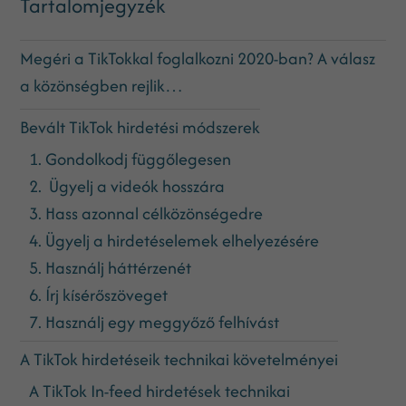
Tartalomjegyzék
Megéri a TikTokkal foglalkozni 2020-ban? A válasz
a közönségben rejlik…
Bevált TikTok hirdetési módszerek
1. Gondolkodj függőlegesen
2. Ügyelj a videók hosszára
3. Hass azonnal célközönségedre
4. Ügyelj a hirdetéselemek elhelyezésére
5. Használj háttérzenét
6. Írj kísérőszöveget
7. Használj egy meggyőző felhívást
A TikTok hirdetéseik technikai követelményei
A TikTok In-feed hirdetések technikai