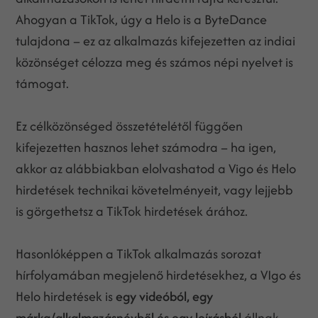
Ahogyan a TikTok, úgy a Helo is a ByteDance
tulajdona – ez az alkalmazás kifejezetten az indiai
közönséget célozza meg és számos népi nyelvet is
támogat.
Ez célközönséged összetételétől függően
kifejezetten hasznos lehet számodra – ha igen,
akkor az alábbiakban elolvashatod a Vigo és Helo
hirdetések technikai követelményeit, vagy lejjebb
is görgethetsz a TikTok hirdetések árához.
Hasonlóképpen a TikTok alkalmazás sorozat
hírfolyamában megjelenő hirdetésekhez, a VIgo és
Helo hirdetések is
egy
videóból, egy
márka/alkalmazásnévből és egy leírásból
állnak