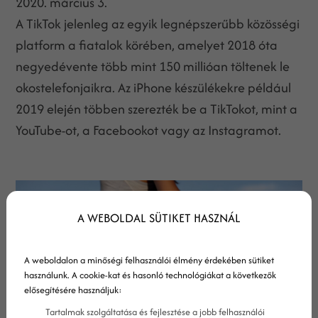
2020. március 3.
A TikTok jelenleg az egyik legnépszerűbb közösségi
platform a fiatalok körében, amelyet 2018 óta
negyedévente több mint 150 millióan töltenek le
okostelefonjaikra. Az iPhone készülékekre például
2019 elején többen szerezték be a TikTokot, mint a
YouTube-ot, a Facebookot vagy az Instagramot.
A WEBOLDAL SÜTIKET HASZNÁL
A weboldalon a minőségi felhasználói élmény érdekében sütiket
használunk. A cookie-kat és hasonló technológiákat a következők
elősegítésére használjuk:
Tartalmak szolgáltatása és fejlesztése a jobb felhasználói