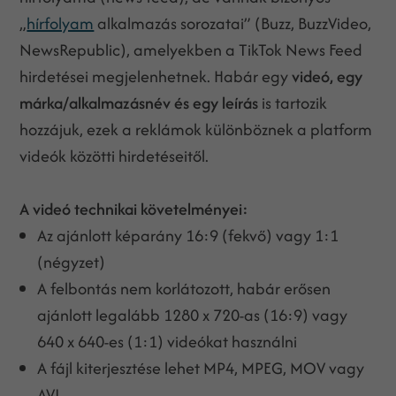
„
hírfolyam
alkalmazás sorozatai” (Buzz, BuzzVideo,
NewsRepublic), amelyekben a TikTok News Feed
hirdetései megjelenhetnek. Habár egy
videó, egy
márka/alkalmazásnév és egy leírás
is tartozik
hozzájuk, ezek a reklámok különböznek a platform
videók közötti hirdetéseitől.
A videó technikai követelményei:
Az ajánlott képarány 16:9 (fekvő) vagy 1:1
(négyzet)
A felbontás nem korlátozott, habár erősen
ajánlott legalább 1280 x 720-as (16:9) vagy
640 x 640-es (1:1) videókat használni
A fájl kiterjesztése lehet MP4, MPEG, MOV vagy
AVI