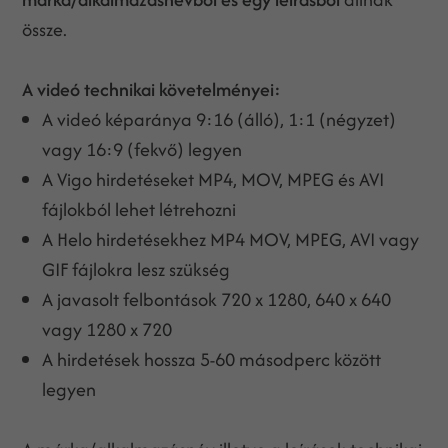
össze.
A videó technikai követelményei:
A videó képaránya 9:16 (álló), 1:1 (négyzet)
vagy 16:9 (fekvő) legyen
A Vigo hirdetéseket MP4, MOV, MPEG és AVI
fájlokból lehet létrehozni
A Helo hirdetésekhez MP4 MOV, MPEG, AVI vagy
GIF fájlokra lesz szükség
A javasolt felbontások 720 x 1280, 640 x 640
vagy 1280 x 720
A hirdetések hossza 5-60 másodperc között
legyen