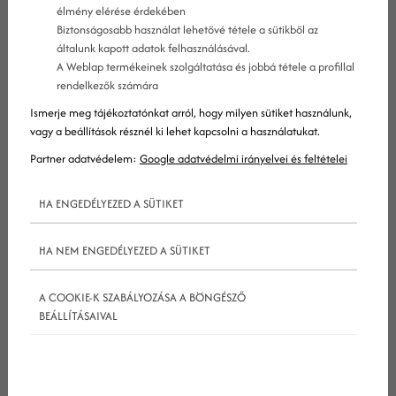
élmény elérése érdekében
Biztonságosabb használat lehetővé tétele a sütikből az
általunk kapott adatok felhasználásával.
Ha ez a platform még feltérképezetlen terület
A Weblap termékeinek szolgáltatása és jobbá tétele a profillal
rendelkezők számára
számodra, erősen ajánlanánk figyelmedbe
ezt az
Ismerje meg tájékoztatónkat arról, hogy milyen sütiket használunk,
általános ismertetőt a TikTok marketingről
.
vagy a beállítások résznél ki lehet kapcsolni a használatukat.
Partner adatvédelem:
Google adatvédelmi irányelvei és feltételei
Azok, akik kifejezetten a platform fiatal közönségét
szeretnék elérni marketingüzeneteikkel két fő opció
HA ENGEDÉLYEZED A SÜTIKET
közül választhatnak – kérhetik influencerek
segítségét, vagy használhatják a TikTok saját
HA NEM ENGEDÉLYEZED A SÜTIKET
hirdetési rendszerét is
A COOKIE-K SZABÁLYOZÁSA A BÖNGÉSZŐ
BEÁLLÍTÁSAIVAL
Mivel a
TikTok influencer marketingről
korábban
már bővebben is olvashattál ezen a
blogon, ma a platform hirdetéseire szeretnénk