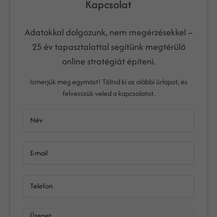
Kapcsolat
Adatokkal dolgozunk, nem megérzésekkel –
25 év tapasztalattal segítünk megtérülő
online stratégiát építeni.
Ismerjük meg egymást! Töltsd ki az alábbi űrlapot, és
felvesszük veled a kapcsolatot.
Név
E-mail
Telefon
Üzenet