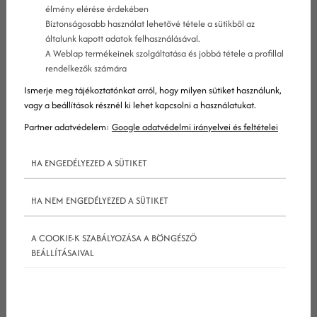
élmény elérése érdekében
Biztonságosabb használat lehetővé tétele a sütikből az
általunk kapott adatok felhasználásával.
A Weblap termékeinek szolgáltatása és jobbá tétele a profillal
rendelkezők számára
Ismerje meg tájékoztatónkat arról, hogy milyen sütiket használunk,
Ha csak egy rövid ideje is foglalkozol marketinggel,
vagy a beállítások résznél ki lehet kapcsolni a használatukat.
akkor tudod, hogy a
marketing
bizony pénzbe
Partner adatvédelem:
Google adatvédelmi irányelvei és feltételei
és/vagy időbe kerül, legyen szó bármilyen apró
HA ENGEDÉLYEZED A SÜTIKET
fogásról vagy nagyobb kampányról. Persze az
összes cégtulajdonos nagyon jól tudja, hogy a
HA NEM ENGEDÉLYEZED A SÜTIKET
marketing
elengedhetetlen vállalata túléléséhez
és növekedéséhez – ez különösen igaz az
A COOKIE-K SZABÁLYOZÁSA A BÖNGÉSZŐ
éttermekre, és más vendéglátási szektorban
BEÁLLÍTÁSAIVAL
működő létesítményekre.
A kérdés nem az, hogy szükség van-e a
marketingre, hanem hogy miként hozható ki a