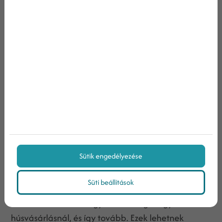
születésnaposoknak egy ingyenes étkezést kínálsz,
stb. Ehhez persze be kell gyűjtened a születésnapi
dátumokat, esetleg a szeretteiét is, ezzel
figyelmeztetve egy romantikus vacsora
lehetőségére őket.
Gasztronómiai tippek
Időnként (vagy akár heti, havi rendszerességgel)
gasztronómiai tippeket és útmutatókat is küldhetsz
ügyfeleidnek, megerősítve ezzel az éttermed iránt
érzett bizalmukat – az emberek nagyra tartják, ha
Sütik engedélyezése
az emailek néha valami azonnali értéket
képviselnek számukra.
Süti beállítások
Itt lehet szó receptekről, főzési tippekről, hogy
mikre érdemes odafigyelni zöldség- vagy
húsvásárlásnál, és így tovább. Ezek lehetnek