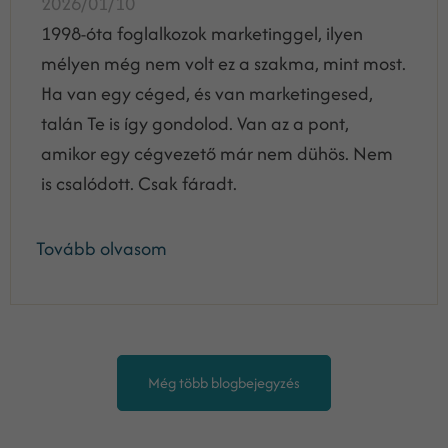
2026/01/10
1998-óta foglalkozok marketinggel, ilyen
mélyen még nem volt ez a szakma, mint most.
Ha van egy céged, és van marketingesed,
talán Te is így gondolod. Van az a pont,
amikor egy cégvezető már nem dühös. Nem
is csalódott. Csak fáradt.
Tovább olvasom
Még több blogbejegyzés