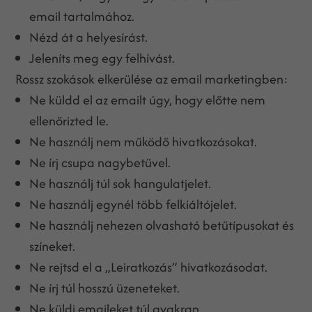
email tartalmához.
Nézd át a helyesírást.
Jeleníts meg egy felhívást.
Rossz szokások elkerülése az email marketingben:
Ne küldd el az emailt úgy, hogy előtte nem
ellenőrizted le.
Ne használj nem működő hivatkozásokat.
Ne írj csupa nagybetűvel.
Ne használj túl sok hangulatjelet.
Ne használj egynél több felkiáltójelet.
Ne használj nehezen olvasható betűtípusokat és
színeket.
Ne rejtsd el a „Leiratkozás” hivatkozásodat.
Ne írj túl hosszú üzeneteket.
Ne küldj emaileket túl gyakran.