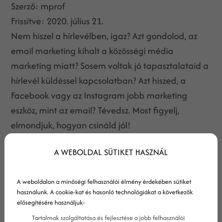
Szerző:
mprof
Frissítve:
2020. július 21.
Nem hiszel a hírlevélben, igaz? Azt gondolod, az
email marketing kihalt a közösségi média
marketing miatt? Sosem voltak jó tapasztalataid a
hírlevél küldéssel kapcsolatban? Azt hiszed, a
Facebook vagy az Instagram jobb marketing
eszköz, mint az email? Tévedsz. Most figyelj,
elmondjuk, hogyan csináld jól!
A WEBOLDAL SÜTIKET HASZNÁL
A weboldalon a minőségi felhasználói élmény érdekében sütiket
használunk. A cookie-kat és hasonló technológiákat a következők
elősegítésére használjuk:
Tartalmak szolgáltatása és fejlesztése a jobb felhasználói