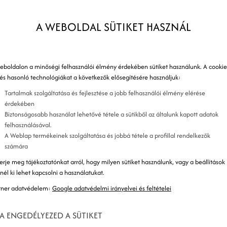
marketing
A WEBOLDAL SÜTIKET HASZNÁL
íciója
eboldalon a minőségi felhasználói élmény érdekében sütiket használunk. A cookie
 és hasonló technológiákat a következők elősegítésére használjuk:
Tartalmak szolgáltatása és fejlesztése a jobb felhasználói élmény elérése
, amely során emailek segítségével népszerűsíted
érdekében
Biztonságosabb használat lehetővé tétele a sütikből az általunk kapott adatok
marketing továbbá meglévő ügyfeleid
felhasználásával.
A Weblap termékeinek szolgáltatása és jobbá tétele a profillal rendelkezők
számára
feliratkozóidat legújabb termékeidről,
erje meg tájékoztatónkat arról, hogy milyen sütiket használunk, vagy a beállítások
ve a márkádat és ügyfeleidet érintő hírekről. A
znél ki lehet kapcsolni a használatukat.
kíthatsz egy pozitív véleményt feliratkozóidban
tner adatvédelem:
Google adatvédelmi irányelvei és feltételei
anata, a te kínálatodból válasszanak maguknak
A ENGEDÉLYEZED A SÜTIKET
t is segíthetnek megtartani. Vásárlásuk után