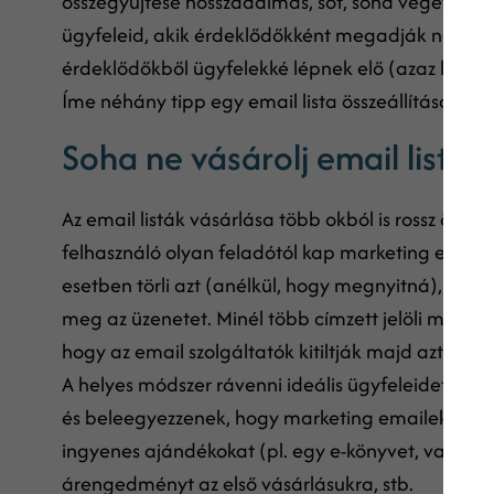
összegyűjtése hosszadalmas, sőt, soha véget nem 
ügyfeleid, akik érdeklődőkként megadják neked el
érdeklődőkből ügyfelekké lépnek elő (azaz konve
Íme néhány tipp egy email lista összeállításához!
Soha ne vásárolj email listák
Az email listák vásárlása több okból is rossz ötlet
felhasználó olyan feladótól kap marketing emailt,
esetben törli azt (anélkül, hogy megnyitná), ross
meg az üzenetet. Minél több címzett jelöli meg e
hogy az email szolgáltatók kitiltják majd azt a cí
A helyes módszer rávenni ideális ügyfeleidet arra,
és beleegyezzenek, hogy marketing emaileket küld
ingyenes ajándékokat (pl. egy e-könyvet, vagy e
árengedményt az első vásárlásukra, stb.