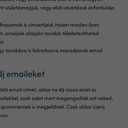
t születésnapjuk, vagy első vásárlásuk évfordulója
hassanak is címzettjeid, hiszen minden ilyen
at, amelyek alapján tovább tökéletesítheted
t.
gy továbbra is feliratkozva maradjanak email
dj emaileket
ő email címét, akkor ne élj vissza ezzel az
mailekkel, csak azért mert megengedték ezt neked,
 spammernek is megjelölnek. Csak akkor üzenj
van.