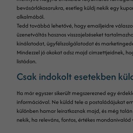
bevásárlókosarukra, esetleg küldj nekik egy kupon
alkalmából.
Tedd továbbá lehetővé, hogy emailjeidre válaszol
üzenetváltás hasznos visszajelzéseket tartalmazh
kínálatodat, ügyfélszolgálatodat és marketingede
Mindezzel jó okokat adsz majd címzettjeidnek, ho
listádon.
Csak indokolt esetekben kül
Ha már egyszer sikerült megszerezned egy érdeklőd
információval. Ne küldd tele a postaládájukat e
különben hamar leiratkoznak majd, és még talán
nekik, ha releváns, fontos, értékes mondanivalód 