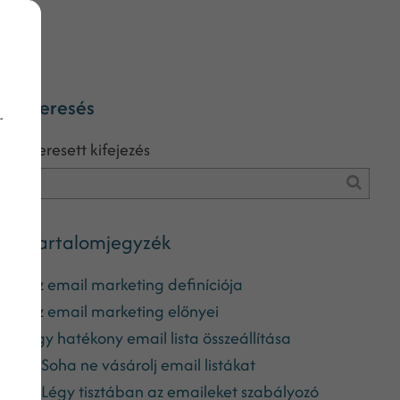
Keresés
-
Keresett kifejezés
Tartalomjegyzék
Az email marketing definíciója
Az email marketing előnyei
Egy hatékony email lista összeállítása
Soha ne vásárolj email listákat
Légy tisztában az emaileket szabályozó