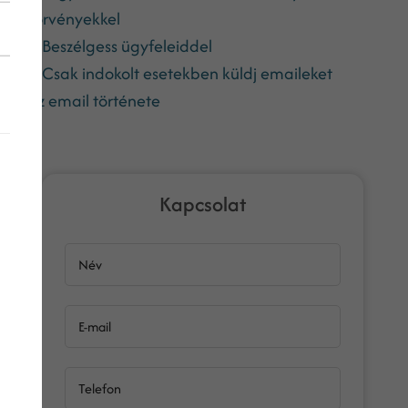
törvényekkel
Beszélgess ügyfeleiddel
Csak indokolt esetekben küldj emaileket
Az email története
Kapcsolat
Név
E-mail
Telefon