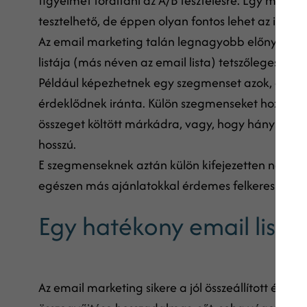
figyelmet fordítani az A/B tesztelésre. Egy marketi
tesztelhető, de éppen olyan fontos lehet az is, ho
Az email marketing talán legnagyobb előnye (költ
listája (más néven az email lista) tetszőleges sz
Például képezhetnek egy szegmenset azok, akik m
érdeklődnek iránta. Külön szegmenseket hozhatsz 
összeget költött márkádra, vagy, hogy hányszor vá
hosszú.
E szegmenseknek aztán külön kifejezetten nekik sz
egészen más ajánlatokkal érdemes felkeresni, mi
Egy hatékony email lista 
Az email marketing sikere a jól összeállított és log