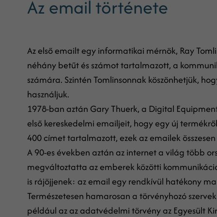
Az email története
Az első emailt egy informatikai mérnök, Ray Toml
néhány betűt és számot tartalmazott, a kommuniká
számára. Szintén Tomlinsonnak köszönhetjük, hogy
használjuk.
1978-ban aztán Gary Thuerk, a Digital Equipmen
első kereskedelmi emailjeit, hogy egy új termékről
400 címet tartalmazott, ezek az emailek összesen 
A 90-es években aztán az internet a világ több o
megváltoztatta az emberek közötti kommunikációt
is rájöjjenek: az email egy rendkívül hatékony ma
Természetesen hamarosan a törvényhozó szervek is 
például az az adatvédelmi törvény az Egyesült Ki