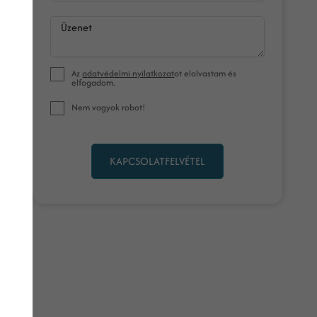
Üzenet
Az
adatvédelmi nyilatkozat
ot elolvastam és
elfogadom.
Nem vagyok robot!
KAPCSOLATFELVÉTEL