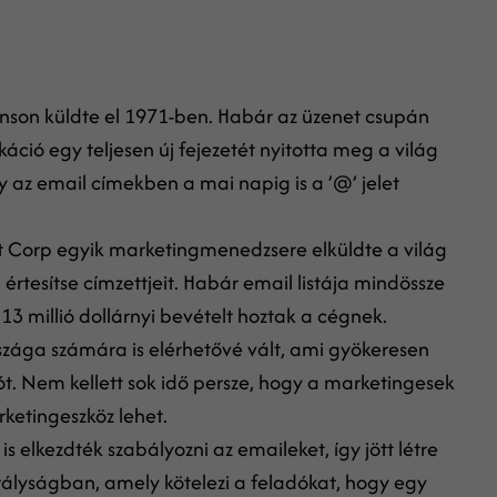
inson küldte el 1971-ben. Habár az üzenet csupán
ció egy teljesen új fejezetét nyitotta meg a világ
 az email címekben a mai napig is a ’@’ jelet
t Corp egyik marketingmenedzsere elküldte a világ
 értesítse címzettjeit. Habár email listája mindössze
13 millió dollárnyi bevételt hoztak a cégnek.
rszága számára is elérhetővé vált, ami gyökeresen
. Nem kellett sok idő persze, hogy a marketingesek
rketingeszköz lehet.
elkezdték szabályozni az emaileket, így jött létre
rályságban, amely kötelezi a feladókat, hogy egy