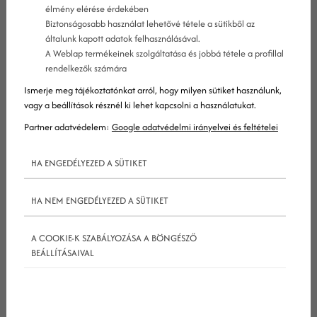
ezek a pontok és csatornák a konverzióban.
élmény elérése érdekében
Biztonságosabb használat lehetővé tétele a sütikből az
A vásárlók az esetek többségében nem
általunk kapott adatok felhasználásával.
konvertálnak azonnal, amikor rátalálnak egy új
A Weblap termékeinek szolgáltatása és jobbá tétele a profillal
rendelkezők számára
termékre vagy szolgáltatásra. A legtöbben egy
Ismerje meg tájékoztatónkat arról, hogy milyen sütiket használunk,
vásárlói utazáson mennek keresztül, amely során
vagy a beállítások résznél ki lehet kapcsolni a használatukat.
több csatornán és érintkezési ponton is felveszik a
Partner adatvédelem:
Google adatvédelmi irányelvei és feltételei
kapcsolatot az adott márkával. De ezek közül
melyik csatornának, vagy pontnak köszönhető
HA ENGEDÉLYEZED A SÜTIKET
végül a konverzió? Erre keresik a választ az
attribúciós modellek.
HA NEM ENGEDÉLYEZED A SÜTIKET
Minden attribúciós modell más értéket rendel
A COOKIE-K SZABÁLYOZÁSA A BÖNGÉSZŐ
hozzá a különböző csatornákhoz és érintkezési
BEÁLLÍTÁSAIVAL
pontokhoz.
A leggyakoribb attribúciós modellek:
Első interakció