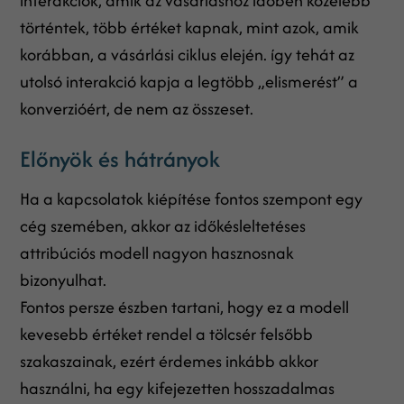
interakciók, amik az vásárláshoz időben közelebb
történtek, több értéket kapnak, mint azok, amik
korábban, a vásárlási ciklus elején. így tehát az
utolsó interakció kapja a legtöbb „elismerést” a
konverzióért, de nem az összeset.
Előnyök és hátrányok
Ha a kapcsolatok kiépítése fontos szempont egy
cég szemében, akkor az időkésleltetéses
attribúciós modell nagyon hasznosnak
bizonyulhat.
Fontos persze észben tartani, hogy ez a modell
kevesebb értéket rendel a tölcsér felsőbb
szakaszainak, ezért érdemes inkább akkor
használni, ha egy kifejezetten hosszadalmas