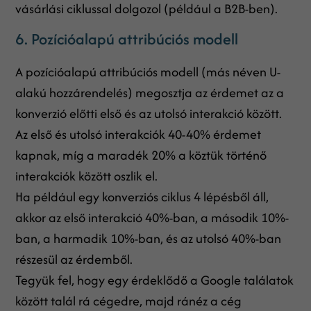
vásárlási ciklussal dolgozol (például a B2B-ben).
6. Pozícióalapú attribúciós modell
A pozícióalapú attribúciós modell (más néven U-
alakú hozzárendelés) megosztja az érdemet az a
konverzió előtti első és az utolsó interakció között.
Az első és utolsó interakciók 40-40% érdemet
kapnak, míg a maradék 20% a köztük történő
interakciók között oszlik el.
Ha például egy konverziós ciklus 4 lépésből áll,
akkor az első interakció 40%-ban, a második 10%-
ban, a harmadik 10%-ban, és az utolsó 40%-ban
részesül az érdemből.
Tegyük fel, hogy egy érdeklődő a Google találatok
között talál rá cégedre, majd ránéz a cég