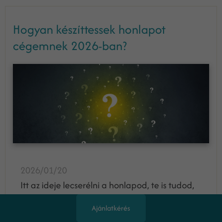
Hogyan készíttessek honlapot
cégemnek 2026-ban?
2026/01/20
Itt az ideje lecserélni a honlapod, te is tudod,
de még azt nem, minek kell megfelelnie egy
Ajánlatkérés
új honlapnak 2026-ban, milyen trendek