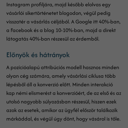
Instagram profiljára, majd később elolvas egy
vásárlói sikertörténetet blogodon, végül pedig
visszatér a vásárlás céljából. A Google itt 40%-ban,
a Facebook és a blog 10-10%-ban, majd a direkt
látogatás 40%-ban részesül az érdemből.
Előnyök és hátrányok
A pozícióalapú attribúciós modell hasznos minden
olyan cég számára, amely vásárlási ciklusa több
lépésből áll a konverzió előtt. Minden interakció
kap némi elismerést a konverzióért, de az első és az
utolsó nagyobb súlyozásban részesül, hiszen ezek
azok az esetek, amikor az ügyfél először találkozik
márkáddal, és végül úgy dönt, hogy vásárol is tőle.