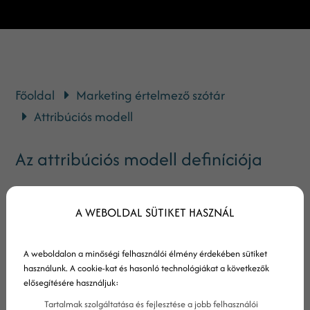
Főoldal
Marketing értelmező szótár
Attribúciós modell
Az attribúciós modell definíciója
A WEBOLDAL SÜTIKET HASZNÁL
Az attribúciós modellezés, azaz hozzárendelési
modellezés egy olyan keretrendszer, amely segít
A weboldalon a minőségi felhasználói élmény érdekében sütiket
megállapítani, hogy egy-egy konverzió mely
használunk. A cookie-kat és hasonló technológiákat a következők
érintkezési pontoknak vagy csatornáknak
elősegítésére használjuk:
köszönhető, és hogy milyen arányban vettek részt
Tartalmak szolgáltatása és fejlesztése a jobb felhasználói