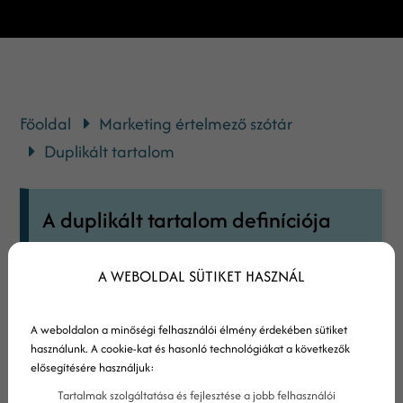
Főoldal
Marketing értelmező szótár
Duplikált tartalom
A duplikált tartalom definíciója
A duplikált tartalmak olyan tartalmak,
A WEBOLDAL SÜTIKET HASZNÁL
amelyek több helyen is előfordulnak az
interneten. Több hely alatt különböző URL-
A weboldalon a minőségi felhasználói élmény érdekében sütiket
eket értünk, tehát ha egy tartalom két
használunk. A cookie-kat és hasonló technológiákat a következők
elősegítésére használjuk:
weboldalon is szerepel (akár egy webhelyen
Tartalmak szolgáltatása és fejlesztése a jobb felhasználói
belül, akár két külön webhelyen), akkor