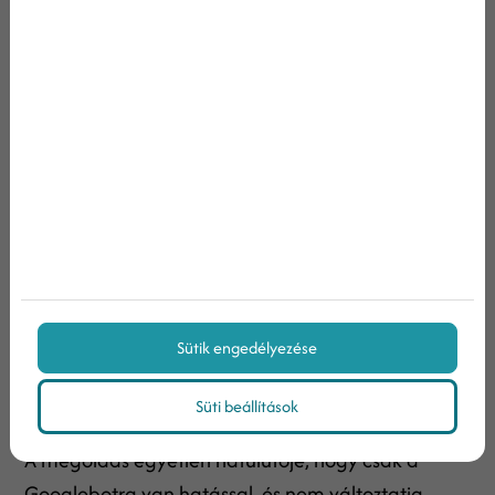
sorolhatod fel az összes noindexelt oldaladat.
Előnyben részesített domain beállítása a
Search Console-ban
A Google Search Console lehtővé teszi, hogy
beállíts egy preferált domaint webhelyed
számára, és megszabd, hogy a Google indexelő
robotja másképpen kezelje-e a különböző URL
paramétereket. Ezen opciók beállításával számos
Sütik engedélyezése
duplikált tartalomból származó problémát
oldhatsz meg/kerülhetsz el.
Süti beállítások
A megoldás egyetlen hátulütője, hogy csak a
Googlebotra van hatással, és nem változtatja