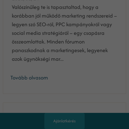
Valószínűleg te is tapasztaltad, hogy a
korábban jól működő marketing rendszereid –
legyen szó SEO-ról, PPC kampányokról vagy
social media stratégiáról – egy csapásra
összeomlottak. Minden fórumon
panaszkodnak a marketingesek, legyenek
azok ügynökségi mar...
Tovább olvasom
Csalódtál a marketingesedben? Nem
Ajánlatkérés
csodálom!