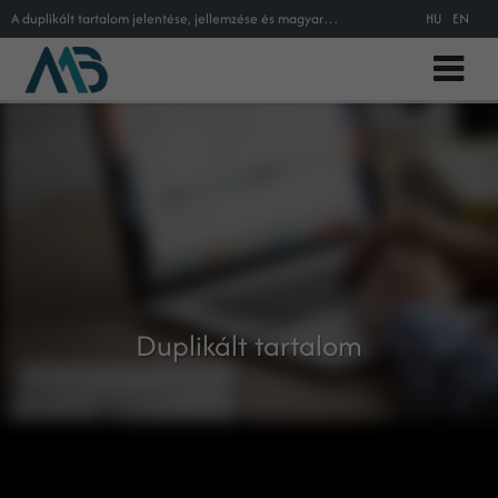
A duplikált tartalom jelentése, jellemzése és magyarázata a Máté Balázs online marketing szaktanácsadó által összeállított szaks
HU
EN
Duplikált tartalom