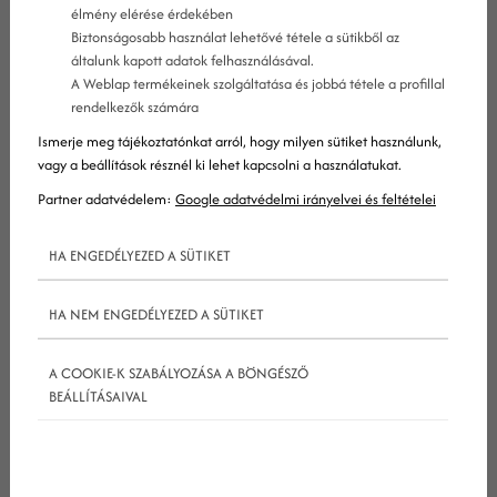
élmény elérése érdekében
duplikált tartalmakról van szó.
Biztonságosabb használat lehetővé tétele a sütikből az
általunk kapott adatok felhasználásával.
A Weblap termékeinek szolgáltatása és jobbá tétele a profillal
rendelkezők számára
Mi a baj a duplikált tartalmakkal?
Ismerje meg tájékoztatónkat arról, hogy milyen sütiket használunk,
vagy a beállítások résznél ki lehet kapcsolni a használatukat.
Partner adatvédelem:
Google adatvédelmi irányelvei és feltételei
A duplikált tartalom sok fejfájást okozhat a
HA ENGEDÉLYEZED A SÜTIKET
webmestereknek, ugyanis habár a Google
konkrétan nem szab ki büntetést értük, súlyosan
HA NEM ENGEDÉLYEZED A SÜTIKET
ronthatják egy webhely vagy weboldal
rangsorolását.
A COOKIE-K SZABÁLYOZÁSA A BÖNGÉSZŐ
BEÁLLÍTÁSAIVAL
A probléma a keresőmotorok
szempontjából