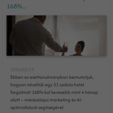
168%...
2026/02/19
Ebben az esettanulmányban bemutatjuk,
hogyan növeltük egy 51 szobás hotel
forgalmát 168%-kal kevesebb mint 4 hónap
alatt – mérésalapú marketing és AI-
optimalizáció segítségével.