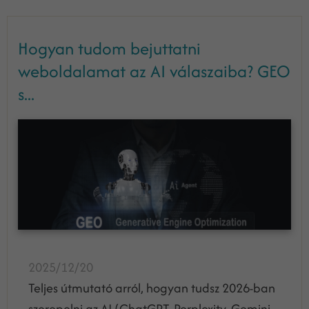
Hogyan tudom bejuttatni
weboldalamat az AI válaszaiba? GEO
s...
2025/12/20
Teljes útmutató arról, hogyan tudsz 2026-ban
szerepelni az AI (ChatGPT, Perplexity, Gemini