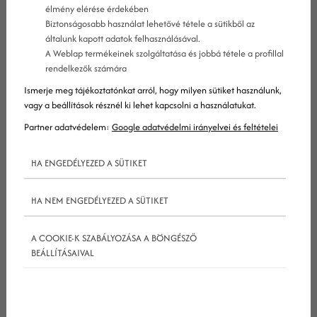
élmény elérése érdekében
kulcsszerepet tölt be egy weboldal ismertségében
Biztonságosabb használat lehetővé tétele a sütikből az
és online marketinges erőfeszítéseiben. Amíg a
általunk kapott adatok felhasználásával.
A Weblap termékeinek szolgáltatása és jobbá tétele a profillal
keresőkkel lebonyolított munka bizonyos finom
rendelkezők számára
tényezők óvatos és állandó változtatásával (SEO)
Ismerje meg tájékoztatónkat arról, hogy milyen sütiket használunk,
vagy magas árakkal (SEM) jár, a közösségi oldalak
vagy a beállítások résznél ki lehet kapcsolni a használatukat.
ehhez képest jóval olcsóbbak és igen nagy
Partner adatvédelem:
Google adatvédelmi irányelvei és feltételei
hozammal kecsegtetnek, ha jól közelítik meg őket.
HA ENGEDÉLYEZED A SÜTIKET
Amióta megtapasztaltuk, mire képesek a
futótűzszerűen terjedő tartalmak, sok cég özönlik a
HA NEM ENGEDÉLYEZED A SÜTIKET
közösségi terekre, hogy ebből az "online
terjesztésből" hasznot húzzon. A terek a
A COOKIE-K SZABÁLYOZÁSA A BÖNGÉSZŐ
következők:
BEÁLLÍTÁSAIVAL
Közösségi hálók, mint a Facebook és a Twitter,
Videóportálok, mint a YouTube,
Úgynevezett Check-inek, mint a Foursquare,