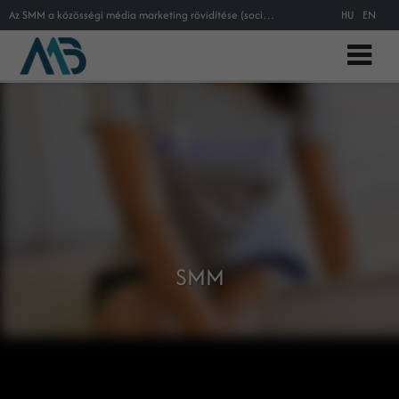
Az SMM a közösségi média marketing rövidítése (social media marketing). Ezt a rövidítést azonban gyakran keverik a SEO a SEM és
HU
EN
SMM