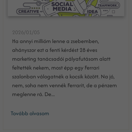
2026/01/05
Ha annyi millióm lenne a zsebemben,
ahányszor ezt a fenti kérdést 28 éves
marketing tanácsadói pályafutásom alatt
feltették nekem, most épp egy Ferrari
szalonban válogatnék a kocsik között. Na jó,
nem, soha nem vennék Ferrarit, de a pénzem
meglenne rá. De...
Tovább olvasom