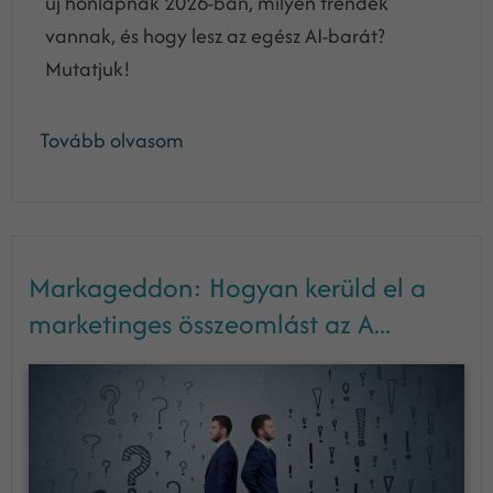
új honlapnak 2026-ban, milyen trendek
vannak, és hogy lesz az egész AI-barát?
Mutatjuk!
Tovább olvasom
Markageddon: Hogyan kerüld el a
marketinges összeomlást az A...