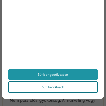
Hogyan állíts fel vállalati marketing
fő teljesítmény mutató...
Sütik engedélyezése
2026/02/25
Egy ügyvezető számára a marketing nem
Süti beállítások
kreatív játszótér. Nem kampányok sorozata.
Nem posztolási gyakoriság. A marketing vagy