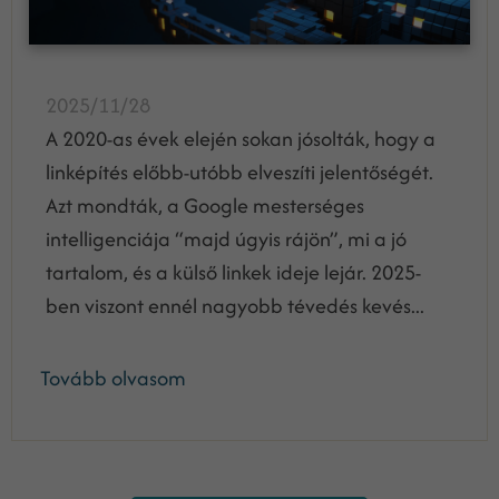
2025/11/28
A 2020-as évek elején sokan jósolták, hogy a
linképítés előbb-utóbb elveszíti jelentőségét.
Azt mondták, a Google mesterséges
intelligenciája “majd úgyis rájön”, mi a jó
tartalom, és a külső linkek ideje lejár. 2025-
ben viszont ennél nagyobb tévedés kevés...
Tovább olvasom