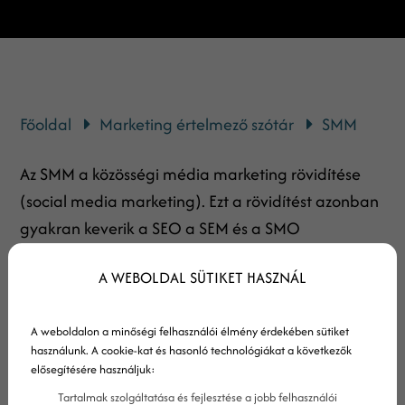
Főoldal
Marketing értelmező szótár
SMM
Az SMM a közösségi média marketing rövidítése
(social media marketing). Ezt a rövidítést azonban
gyakran keverik a SEO a SEM és a SMO
rövidítésekkel, ezért külön szócikket szánunk ezek
A WEBOLDAL SÜTIKET HASZNÁL
megkülönböztetésére.
Mi az SMM, mi az a SEM és a SEO?
A weboldalon a minőségi felhasználói élmény érdekében sütiket
használunk. A cookie-kat és hasonló technológiákat a következők
elősegítésére használjuk:
Tartalmak szolgáltatása és fejlesztése a jobb felhasználói
Az SMM nem használ keresőket, viszont