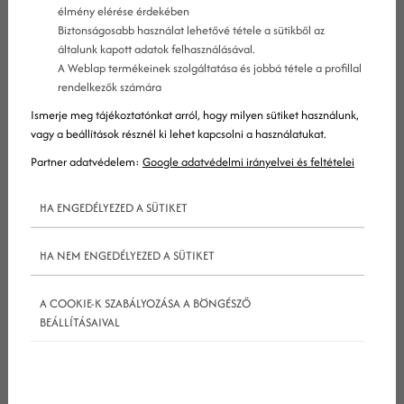
élmény elérése érdekében
Biztonságosabb használat lehetővé tétele a sütikből az
általunk kapott adatok felhasználásával.
A Weblap termékeinek szolgáltatása és jobbá tétele a profillal
rendelkezők számára
Ismerje meg tájékoztatónkat arról, hogy milyen sütiket használunk,
vagy a beállítások résznél ki lehet kapcsolni a használatukat.
15 év egészségügyi marketing tanácsadói múltunk
Partner adatvédelem:
Google adatvédelmi irányelvei és feltételei
alapján összefoglaltuk melyek azok a tennedők
HA ENGEDÉLYEZED A SÜTIKET
melyeket 2023-ban meg kell tennie egy orvosnak,
egy rendelőnek, egy egészségügyi intézménynek,
HA NEM ENGEDÉLYEZED A SÜTIKET
azért, hogy több pácienshez jusson. Kétrészes
cikkpárosunkban több tucat bevált egészségügyi
A COOKIE-K SZABÁLYOZÁSA A BÖNGÉSZŐ
marketingtippet olvashatsz, amelyek segítségével
BEÁLLÍTÁSAIVAL
te is eredményesen bővítheted pácienskörödet.
Amennyiben szeretnéd, hogy mi alkossunk neked
hatékony egészségügyi marketing stratégiát,