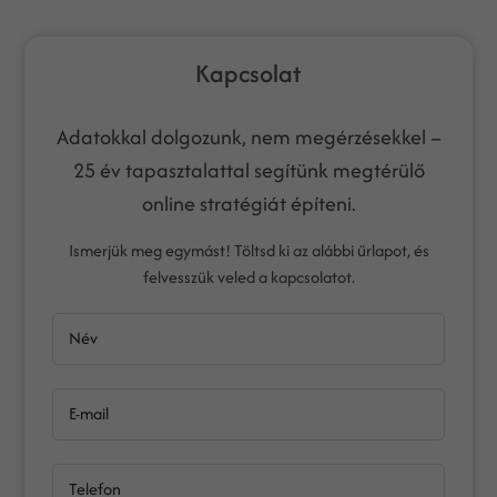
Kapcsolat
Adatokkal dolgozunk, nem megérzésekkel –
25 év tapasztalattal segítünk megtérülő
online stratégiát építeni.
Ismerjük meg egymást! Töltsd ki az alábbi űrlapot, és
felvesszük veled a kapcsolatot.
Név
E-mail
Telefon