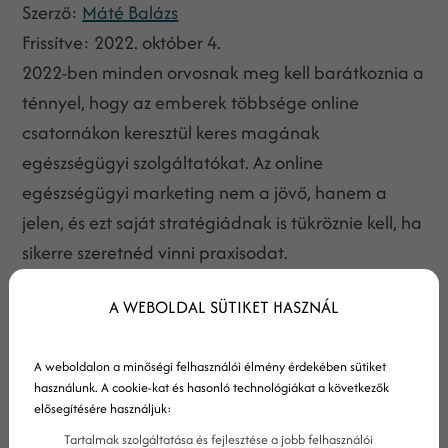
Szerző:
Máté Balázs
Frissítve:
2022. október 4.
2022-ben minden orvosnak meg kell barátkoznia a
ténnyel, hogy az emberek többsége online
csatornákon keresztül keres magának
egészségügyi szolgáltatókat. Az online
egészségügyi marketing nem a jövő, hanem a
jelen, és ezt saját stratégiádnak is tükröznie kell, ha
sikerre szeretnéd vinni praxisodat.
A WEBOLDAL SÜTIKET HASZNÁL
A weboldalon a minőségi felhasználói élmény érdekében sütiket
használunk. A cookie-kat és hasonló technológiákat a következők
elősegítésére használjuk:
Tartalmak szolgáltatása és fejlesztése a jobb felhasználói