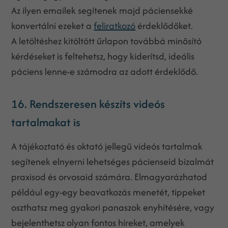
Az ilyen emailek segítenek majd páciensekké
konvertálni ezeket a
feliratkozó
érdeklődőket.
A letöltéshez kitöltött űrlapon továbbá minősító
kérdéseket is feltehetsz, hogy kiderítsd, ideális
páciens lenne-e számodra az adott érdeklődő.
16. Rendszeresen készíts videós
tartalmakat is
A tájékoztató és oktató jellegű videós tartalmak
segítenek elnyerni lehetséges pácienseid bizalmát
praxisod és orvosaid számára. Elmagyarázhatod
például egy-egy beavatkozás menetét, tippeket
oszthatsz meg gyakori panaszok enyhítésére, vagy
bejelenthetsz olyan fontos híreket, amelyek