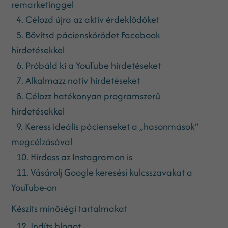
remarketinggel
4. Célozd újra az aktív érdeklődőket
5. Bővítsd pácienskörödet Facebook
hirdetésekkel
6. Próbáld ki a YouTube hirdetéseket
7. Alkalmazz natív hirdetéseket
8. Célozz hatékonyan programszerű
hirdetésekkel
9. Keress ideális pácienseket a „hasonmások”
megcélzásával
10. Hirdess az Instagramon is
11. Vásárolj Google keresési kulcsszavakat a
YouTube-on
Készíts minőségi tartalmakat
12. Indíts blogot