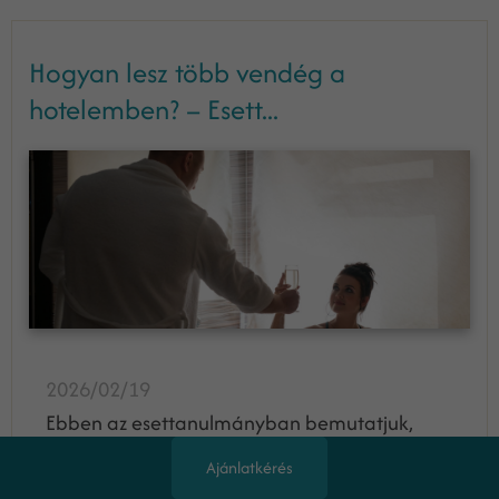
Hogyan lesz több vendég a
hotelemben? – Esett...
2026/02/19
Ebben az esettanulmányban bemutatjuk,
hogyan növeltük egy 51 szobás hotel
Ajánlatkérés
forgalmát 168%-kal kevesebb mint 4 hónap