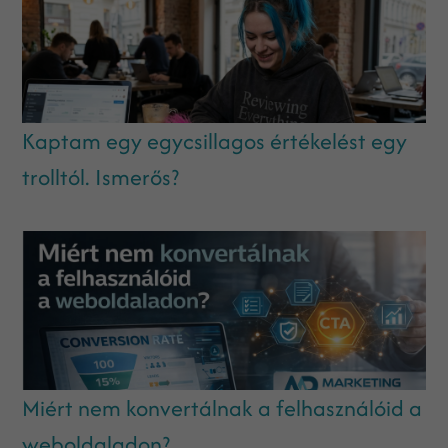
Kaptam egy egycsillagos értékelést egy
trolltól. Ismerős?
Miért nem konvertálnak a felhasználóid a
weboldaladon?