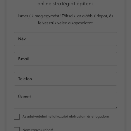
online stratégiát építeni.
Ismerjük meg egymást! Töltsd ki az alábbi űrlapot, és
felvesszük veled a kapcsolatot.
Név
E-mail
Telefon
Üzenet
Az
adatvédelmi nyilatkozat
ot elolvastam és elfogadom.
Nem vagyok robot!