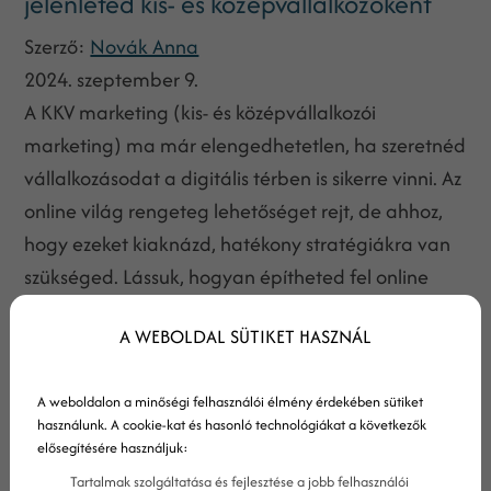
jelenléted kis- és középvállalkozóként
Szerző:
Novák Anna
2024. szeptember 9.
A KKV marketing (kis- és középvállalkozói
marketing) ma már elengedhetetlen, ha szeretnéd
vállalkozásodat a digitális térben is sikerre vinni. Az
online világ rengeteg lehetőséget rejt, de ahhoz,
hogy ezeket kiaknázd, hatékony stratégiákra van
szükséged. Lássuk, hogyan építheted fel online
jelenléted KKV-ként, hogy növeld az ismertséged és
A WEBOLDAL SÜTIKET HASZNÁL
a bevételeidet!
A weboldalon a minőségi felhasználói élmény érdekében sütiket
használunk. A cookie-kat és hasonló technológiákat a következők
elősegítésére használjuk:
Tartalmak szolgáltatása és fejlesztése a jobb felhasználói