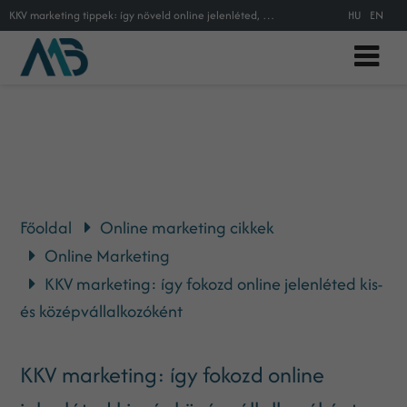
KKV marketing tippek: így növeld online jelenléted, márkaismertséged és értékesítésed kis- és középvállalkozóként.
HU
EN
Főoldal
Online marketing cikkek
Online Marketing
KKV marketing: így fokozd online jelenléted kis-
és középvállalkozóként
KKV marketing: így fokozd online