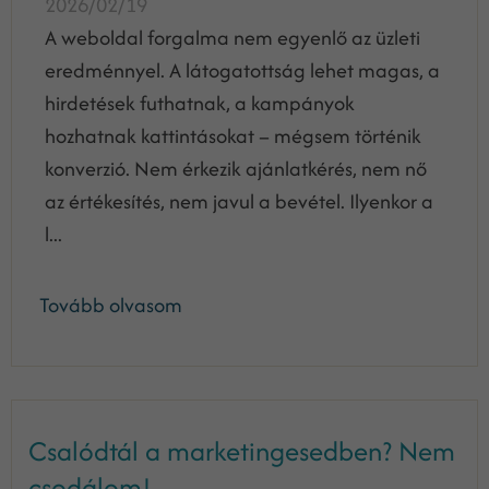
2026/02/19
A weboldal forgalma nem egyenlő az üzleti
eredménnyel. A látogatottság lehet magas, a
hirdetések futhatnak, a kampányok
hozhatnak kattintásokat – mégsem történik
konverzió. Nem érkezik ajánlatkérés, nem nő
az értékesítés, nem javul a bevétel. Ilyenkor a
l...
Tovább olvasom
Csalódtál a marketingesedben? Nem
csodálom!...