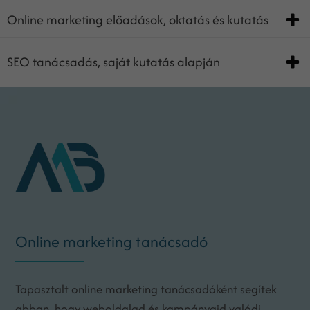
Online marketing előadások, oktatás és kutatás
SEO tanácsadás, saját kutatás alapján
Online marketing tanácsadó
Tapasztalt online marketing tanácsadóként segítek
abban, hogy weboldalad és kampányaid valódi