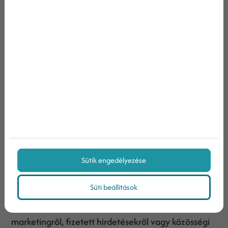
A marketing világában az optimalizálás
folyamatos feladat. A KKV marketing stratégiáidat
rendszeresen frissítened kell, legyen szó
seo
-ról,
közösségi média kampányokról vagy fizetett
hirdetésekről. A piac és a technológia
folyamatosan változik, és ha lépést akarsz tartani,
fontos, hogy nyitott legyél az új megoldásokra és
fejlesztésekre. Tanulmányozd a kampányaid
eredményeit, és mindig próbálj ki új eszközöket,
Sütik engedélyezése
hogy a vállalkozásod fejlődjön és növekedjen.
Süti beállítások
Legyen szó weboldal készítésről, e-mail
marketingről, fizetett hirdetésekről vagy közösségi