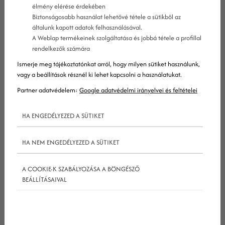
élmény elérése érdekében
Biztonságosabb használat lehetővé tétele a sütikből az
általunk kapott adatok felhasználásával.
A Weblap termékeinek szolgáltatása és jobbá tétele a profillal
rendelkezők számára
Ismerje meg tájékoztatónkat arról, hogy milyen sütiket használunk,
vagy a beállítások résznél ki lehet kapcsolni a használatukat.
Partner adatvédelem:
Google adatvédelmi irányelvei és feltételei
HA ENGEDÉLYEZED A SÜTIKET
1. KKV marketing: készíts funkcionális
és vonzó webhelyet
HA NEM ENGEDÉLYEZED A SÜTIKET
A COOKIE-K SZABÁLYOZÁSA A BÖNGÉSZŐ
BEÁLLÍTÁSAIVAL
A KKV marketing alapja egy jól működő,
felhasználóbarát weboldal. Legyen szó akár egy
teljes webshopról, akár egy egyszerű, egyoldalas