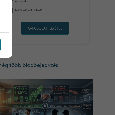
elfogadom.
Nem vagyok robot!
KAPCSOLATFELVÉTEL
ég több blogbejegyzés