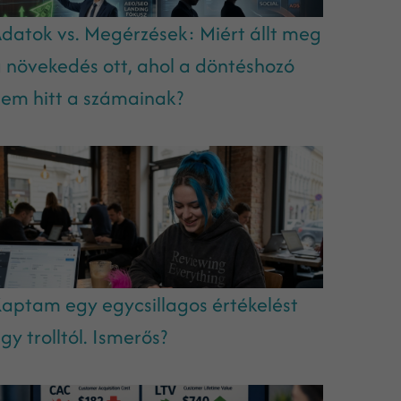
datok vs. Megérzések: Miért állt meg
 növekedés ott, ahol a döntéshozó
em hitt a számainak?
aptam egy egycsillagos értékelést
gy trolltól. Ismerős?