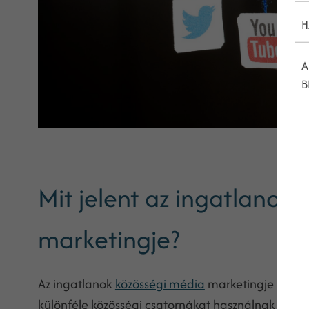
H
A
B
Mit jelent az ingatlanok
marketingje?
Az ingatlanok
közösségi média
marketingje egy o
különféle közösségi csatornákat használnak fel má