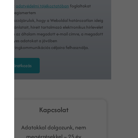
Az
adatvédelmi tájékoztatóban
foglaltakat
megismertem
Hozzájárulok, hogy a Weboldal határozatlan ideig
ajánlatait, híreit tartalmazó elektronikus hírlevelet
küldjön az általam megadott e-mail címre, a megadott
személyes adatokat a jövőben
marketingkommunikációs céljaira felhasználja.
Feliratkozás
Kapcsolat
Adatokkal dolgozunk, nem
megérzésekkel – 25 év