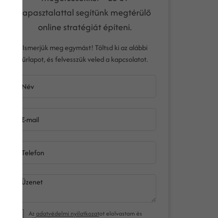
tapasztalattal segítünk megtérülő
online stratégiát építeni.
Ismerjük meg egymást! Töltsd ki az alábbi
űrlapot, és felvesszük veled a kapcsolatot.
Név
E-mail
Telefon
Üzenet
Az
adatvédelmi nyilatkozat
ot elolvastam és