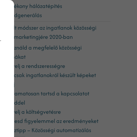
3. Hatékony hálózatépítés
4. Leadgenerálás
 bevált módszer az ingatlanok közösségi
édia marketingjére 2020-ban
-
1. Használd a megfelelő közösségi
satornákat
2. Ügyelj a rendszerességre
3. Ne csak ingatlanokról készült képeket
osztolj
4. Folyamatosan tartsd a kapcsolatot
övetőiddel
5. Ügyelj a költségvetésre
6. Kövesd figyelemmel az eredményeket
Bónusztipp – Közösségi automatizálás