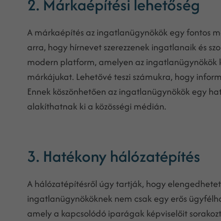
2. Márkaépítési lehetőség
A márkaépítés az ingatlanügynökök egy fontos ma
arra, hogy hírnevet szerezzenek ingatlanaik és s
modern platform, amelyen az ingatlanügynökök kö
márkájukat. Lehetővé teszi számukra, hogy infor
Ennek köszönhetően az ingatlanügynökök egy haté
alakíthatnak ki a közösségi médián.
3. Hatékony hálózatépítés
A hálózatépítésről úgy tartják, hogy elengedhetet
ingatlanügynököknek nem csak egy erős ügyfélhá
amely a kapcsolódó iparágak képviselőit sorakozta