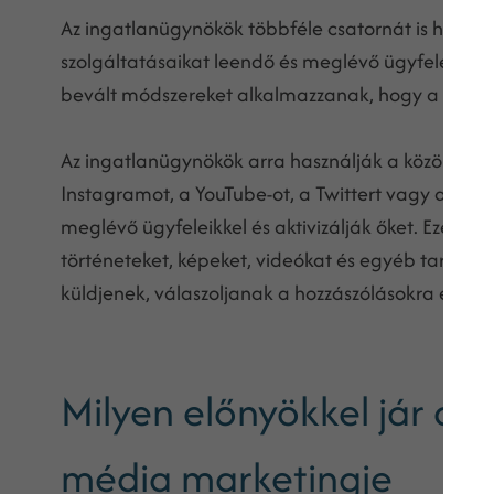
Az ingatlanügynökök többféle csatornát is haszná
szolgáltatásaikat leendő és meglévő ügyfeleik ir
bevált módszereket alkalmazzanak, hogy a versen
Az ingatlanügynökök arra használják a közösségi 
Instagramot, a YouTube-ot, a Twittert vagy a Sna
meglévő ügyfeleikkel és aktivizálják őket. Ezek a
történeteket, képeket, videókat és egyéb tartalma
küldjenek, válaszoljanak a hozzászólásokra és 
Milyen előnyökkel jár az
média marketingje