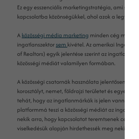
Ez egy esszenciális marketingstratégia, ami segí
kapcsolatba közönségükkel, ahol azok a legtöbb id
A
közösségi média marketing
minden cég marketin
ingatlanszektor
sem
kivétel. Az amerikai Ingatla
of Realtors) egyik jelentése szerint az ingatlan
közösségi médiát valamilyen formában.
A közösségi csatornák használata jelentősen elte
korosztályt, nemet, földrajzi területet és egyéb
tehát, hogy az ingatlanmárkák is jelen vannak a 
platformmá teszi a közösségi médiát az ingatlanü
nekik arra, hogy kapcsolatot teremtsenek célközön
viselkedésük alapján hirdethessék meg nekik az i