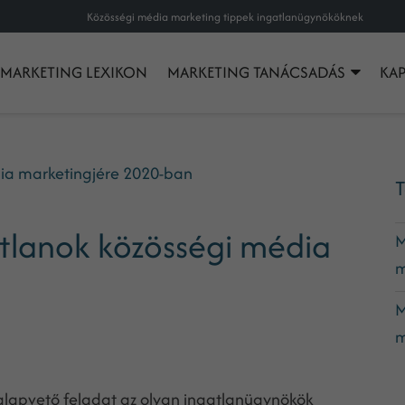
Közösségi média marketing tippek ingatlanügynököknek
MARKETING LEXIKON
MARKETING TANÁCSADÁS
KA
dia marketingjére 2020-ban
T
atlanok közösségi média
M
m
M
m
alapvető feladat az olyan ingatlanügynökök