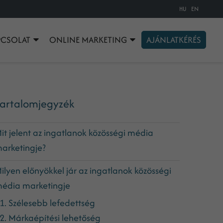
HU
EN
PCSOLAT
ONLINE MARKETING
AJÁNLATKÉRÉS
artalomjegyzék
it jelent az ingatlanok közösségi média
arketingje?
ilyen előnyökkel jár az ingatlanok közösségi
édia marketingje
1. Szélesebb lefedettség
2. Márkaépítési lehetőség