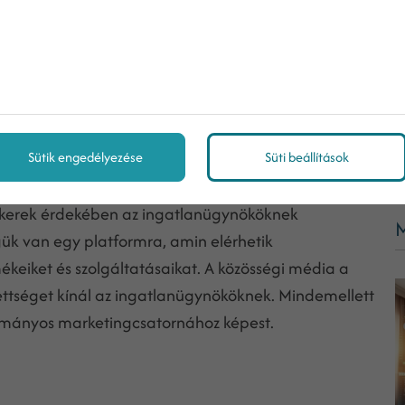
k
közösségi média
marketingjének előnyeit, nézzünk
Sütik engedélyezése
Süti beállítások
 sikerek érdekében az ingatlanügynököknek
M
gük van egy platformra, amin elérhetik
keiket és szolgáltatásaikat. A közösségi média a
ettséget kínál az ingatlanügynököknek. Mindemellett
ományos marketingcsatornához képest.