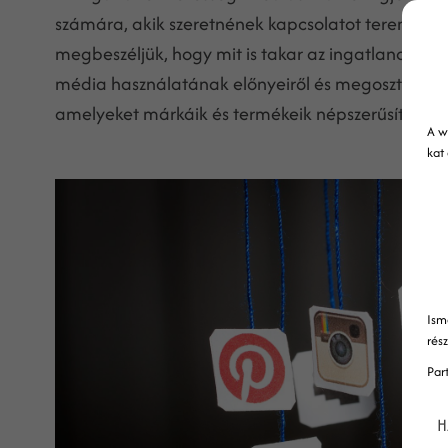
számára, akik szeretnének kapcsolatot teremteni 
megbeszéljük, hogy mit is takar az ingatlanok köz
média használatának előnyeiről és megosztunk ha
amelyeket márkáik és termékeik népszerűsítésére
A w
kat
Ism
rés
Par
H