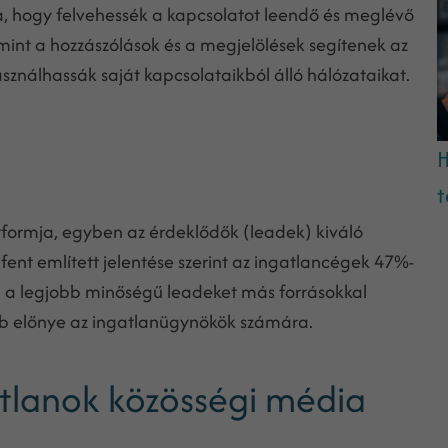
, hogy felvehessék a kapcsolatot leendő és meglévő
 mint a hozzászólások és a megjelölések segítenek az
ználhassák saját kapcsolataikból álló hálózataikat.
H
t
tformja, egyben az érdeklődők (leadek) kiváló
s fent említett jelentése szerint az ingatlancégek 47%-
ra a legjobb minőségű leadeket más forrásokkal
bb előnye az ingatlanügynökök számára.
atlanok közösségi média