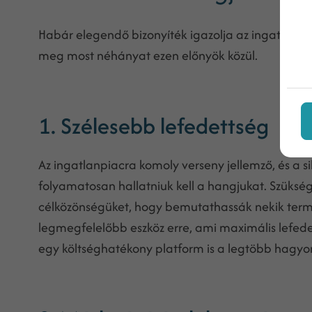
Habár elegendő bizonyíték igazolja az ingatlano
meg most néhányat ezen előnyök közül.
1. Szélesebb lefedettség
Az ingatlanpiacra komoly verseny jellemző, és a
folyamatosan hallatniuk kell a hangjukat. Szüksé
célközönségüket, hogy bemutathassák nekik termé
legmegfelelőbb eszköz erre, ami maximális lefed
egy költséghatékony platform is a legtöbb hagy