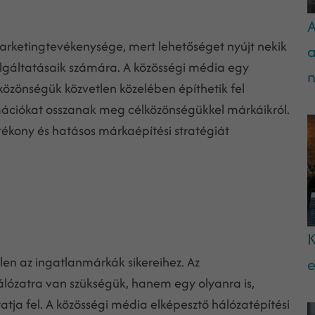
A
rketingtevékenysége, mert lehetőséget nyújt nekik
a
zolgáltatásaik számára. A közösségi média egy
n
zönségük közvetlen közelében építhetik fel
mációkat osszanak meg célközönségükkel márkáikról.
kony és hatásos márkaépítési stratégiát
K
len az ingatlanmárkák sikereihez. Az
e
lózatra van szükségük, hanem egy olyanra is,
tja fel. A közösségi média elképesztő hálózatépítési