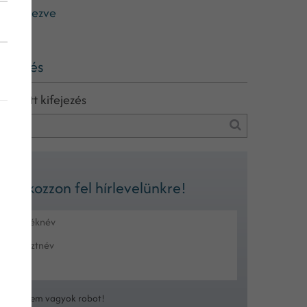
sszegezve
eresés
eresett kifejezés
Iratkozzon fel hírlevelünkre!
Nem vagyok robot!