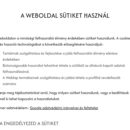
célközönségükkel. A következő cikkben
A WEBOLDAL SÜTIKET HASZNÁL
össégi média marketingje, szó esik a közösségi
t bevált módszert is az ingatlanügynökök számára,
6
 használhatnak a közösségi médián.
m
eboldalon a minőségi felhasználói élmény érdekében sütiket használunk. A cookie
 és hasonló technológiákat a következők elősegítésére használjuk:
c
Tartalmak szolgáltatása és fejlesztése a jobb felhasználói élmény elérése
érdekében
Biztonságosabb használat lehetővé tétele a sütikből az általunk kapott adatok
felhasználásával.
A Weblap termékeinek szolgáltatása és jobbá tétele a profillal rendelkezők
p
számára
erje meg tájékoztatónkat arról, hogy milyen sütiket használunk, vagy a beállítások
k
znél ki lehet kapcsolni a használatukat.
tner adatvédelem:
Google adatvédelmi irányelvei és feltételei
A ENGEDÉLYEZED A SÜTIKET