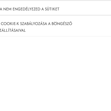
Ö
A NEM ENGEDÉLYEZED A SÜTIKET
K
 COOKIE-K SZABÁLYOZÁSA A BÖNGÉSZŐ
EÁLLÍTÁSAIVAL
K
 közösségi média
lyan folyamat, amely során az ingatlanügynökök
rkáik és ingatlanaik népszerűsítésére és hirdetésére.