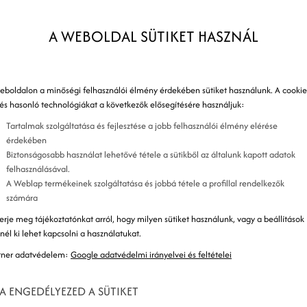
C
A WEBOLDAL SÜTIKET HASZNÁL
K
eboldalon a minőségi felhasználói élmény érdekében sütiket használunk. A cookie
 és hasonló technológiákat a következők elősegítésére használjuk:
K
Tartalmak szolgáltatása és fejlesztése a jobb felhasználói élmény elérése
érdekében
Biztonságosabb használat lehetővé tétele a sütikből az általunk kapott adatok
felhasználásával.
A Weblap termékeinek szolgáltatása és jobbá tétele a profillal rendelkezők
számára
erje meg tájékoztatónkat arról, hogy milyen sütiket használunk, vagy a beállítások
znél ki lehet kapcsolni a használatukat.
tner adatvédelem:
Google adatvédelmi irányelvei és feltételei
A ENGEDÉLYEZED A SÜTIKET