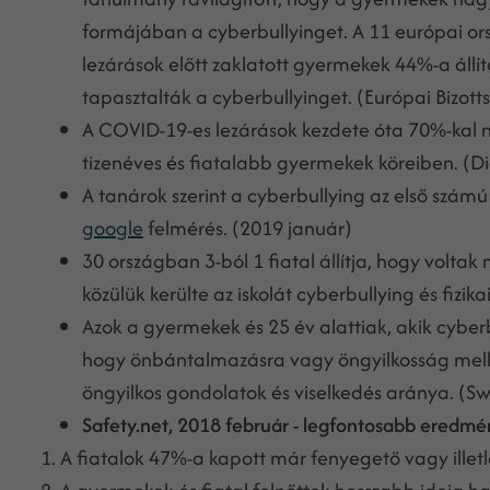
formájában a cyberbullyinget. A 11 európai or
lezárások előtt zaklatott gyermekek 44%-a állít
tapasztalták a cyberbullyinget. (Európai Bizot
A COVID-19-es lezárások kezdete óta 70%-kal n
tizenéves és fiatalabb gyermekek köreiben. (Di
A tanárok szerint a cyberbullying az első számú
google
felmérés. (2019 január)
30 országban 3-ból 1 fiatal állítja, hogy volta
közülük kerülte az iskolát cyberbullying és fizi
Azok a gyermekek és 25 év alattiak, akik cyber
hogy önbántalmazásra vagy öngyilkosság melle
öngyilkos gondolatok és viselkedés aránya. (Swa
Safety.net, 2018 február - legfontosabb eredm
A fiatalok 47%-a kapott már fenyegető vagy illetl