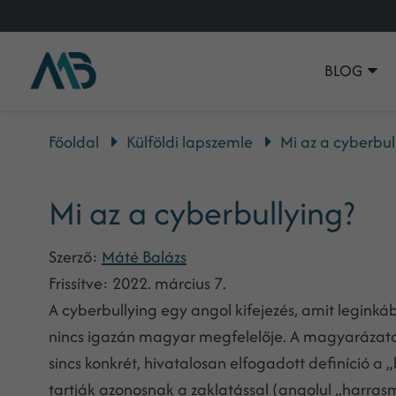
BLOG
Főoldal
Külföldi lapszemle
Mi az a cyberbul
Mi az a cyberbullying?
Szerző:
Máté Balázs
Frissítve:
2022. március 7.
A cyberbullying egy angol kifejezés, amit leginká
nincs igazán magyar megfelelője. A magyarázato
sincs konkrét, hivatalosan elfogadott definíció a „b
tartják azonosnak a zaklatással (angolul „harras