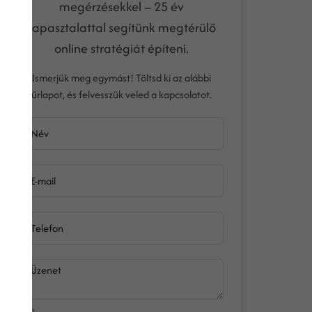
megérzésekkel – 25 év
tapasztalattal segítünk megtérülő
online stratégiát építeni.
Ismerjük meg egymást! Töltsd ki az alábbi
űrlapot, és felvesszük veled a kapcsolatot.
Név
E-mail
Telefon
Üzenet