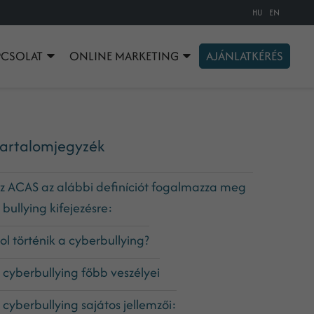
HU
EN
PCSOLAT
ONLINE MARKETING
AJÁNLATKÉRÉS
artalomjegyzék
z ACAS az alábbi definíciót fogalmazza meg
 bullying kifejezésre:
ol történik a cyberbullying?
 cyberbullying főbb veszélyei
 cyberbullying sajátos jellemzői: