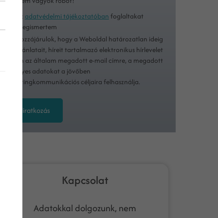
Nem vagyok robot!
Az
adatvédelmi tájékoztatóban
foglaltakat
megismertem
Hozzájárulok, hogy a Weboldal határozatlan ideig
ajánlatait, híreit tartalmazó elektronikus hírlevelet
küldjön az általam megadott e-mail címre, a megadott
személyes adatokat a jövőben
marketingkommunikációs céljaira felhasználja.
Feliratkozás
Kapcsolat
Adatokkal dolgozunk, nem