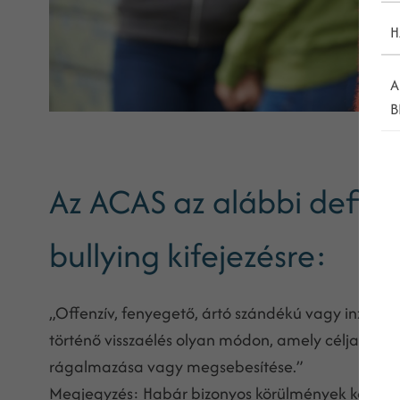
H
A
B
Az ACAS az alábbi defin
bullying kifejezésre:
„Offenzív, fenyegető, ártó szándékú vagy inzultál
történő visszaélés olyan módon, amely célja az e
rágalmazása vagy megsebesítése.”
Megjegyzés: Habár bizonyos körülmények között fo