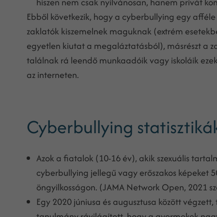
hiszen nem csak nyilvánosan, hanem privát kom
Ebből következik, hogy a cyberbullying egy afféle 
zaklatók kiszemelnek maguknak (extrém esetekbe
egyetlen kiutat a megaláztatásból), másrészt a za
találnak rá leendő munkaadóik vagy iskoláik eze
az interneten.
Cyberbullying statisztiká
Azok a fiatalok (10-16 év), akik szexuális tart
cyberbullying jellegű vagy erőszakos képeket 
öngyilkosságon. (JAMA Network Open, 2021 s
Egy 2020 júniusa és augusztusa között végzett,
tanulmány rávilágított, hogy a gyermekek na