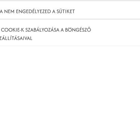
A NEM ENGEDÉLYEZED A SÜTIKET
 COOKIE-K SZABÁLYOZÁSA A BÖNGÉSZŐ
EÁLLÍTÁSAIVAL
íciót fogalmazza meg a
ó viselkedés, a hatalom kihasználása vagy azzal való
lszenvedő fél aláaknázása, megalázása,
ntos lehet különbséget tenni a bullying és a