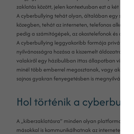
zaklatás között, jelen kontextusban ezt a két kifej
A cyberbullying tehát olyan, általában egy személy
közegben, tehát az interneten, telefonos alkalma
pedig a számítógépek, az okostelefonok és a táb
A cyberbullying leggyakoribb formája privát, komp
nyilvánosságra hozása a kiszemelt áldozatról. Jó
valakiről egy házibuliban ittas állapotban videót
minél több emberrel megosztanak, vagy akár nyilvá
sajnos gyakran fenyegetésben is megnyilvánulhat, 
Hol történik a cyberbully
A „kiberzaklatásra” minden olyan platformon és es
másokkal is kommunikálhatnak az interneten. A cyb