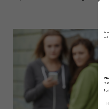
A w
kat
Ism
rés
Par
H