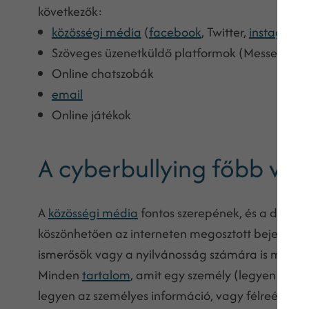
következők:
közösségi média
(
facebook
, Twitter,
instagram
Szöveges üzenetküldő platformok (Messenger,
Online chatszobák
email
Online játékok
A cyberbullying főbb ves
A
közösségi média
fontos szerepének, és a digitál
köszönhetően az interneten megosztott bejegyzés
ismerősök vagy a nyilvánosság számára is megte
Minden
tartalom
, amit egy személy (legyen az e
legyen az személyes információ, vagy félreérthető