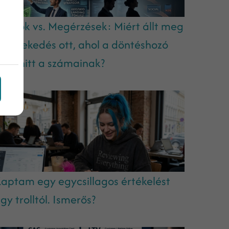
datok vs. Megérzések: Miért állt meg
 növekedés ott, ahol a döntéshozó
em hitt a számainak?
aptam egy egycsillagos értékelést
gy trolltól. Ismerős?