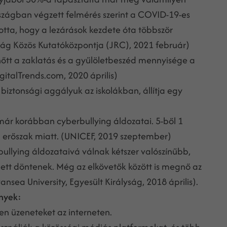
szágban végzett felmérés szerint a COVID-19-es
otta, hogy a lezárások kezdete óta többször
tság Közös Kutatóközpontja (JRC), 2021 február)
őtt a zaklatás és a gyűlöletbeszéd mennyisége a
gitalTrends.com, 2020 április)
 biztonsági aggályuk az iskolákban, állítja egy
k már korábban cyberbullying áldozatai. 5-ből 1
kai erőszak miatt. (UNICEF, 2019 szeptember)
bullying áldozataivá válnak kétszer valószínűbb,
tt döntenek. Még az elkövetők között is megnő az
nsea University, Egyesült Királyság, 2018 április).
ények:
en üzeneteket az interneten.