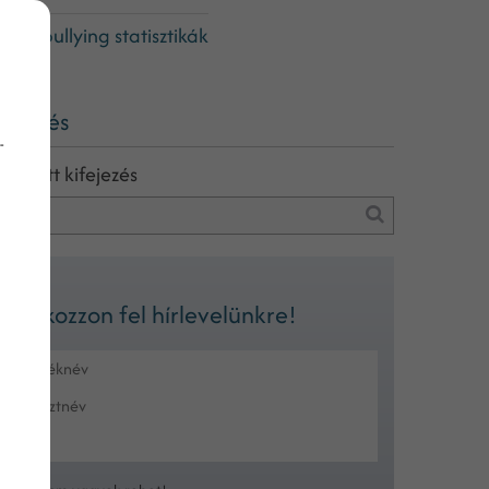
yberbullying statisztikák
eresés
-
eresett kifejezés
Iratkozzon fel hírlevelünkre!