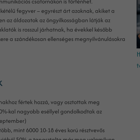
munikációs csatornákon is történhet.
kétélű fegyver – egyrészt árt azoknak, akiket a
n az áldozatok az öngyilkosságban látják az
klatók is rosszul járhatnak, ha évekkel később
kere a szándékosan ellenséges megnyilvánulásokra
H
t
k
almakhoz fértek hozzá, vagy osztottak meg
50%-kal nagyobb eséllyel gondolkodtak az
zeptember)
 több, mint 6000 10-18 éves korú résztvevős
gyjából 50%-a tapasztalta már meg valamilyen