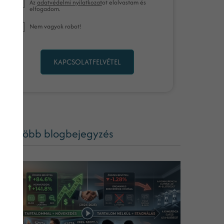
Az
adatvédelmi nyilatkozat
ot elolvastam és
elfogadom.
Nem vagyok robot!
KAPCSOLATFELVÉTEL
ég több blogbejegyzés