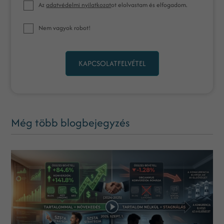
Az
adatvédelmi nyilatkozat
ot elolvastam és elfogadom.
Nem vagyok robot!
KAPCSOLATFELVÉTEL
Még több blogbejegyzés