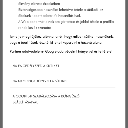
élmény elérése érdekében
Biztonságosabb használat lehetővé tétele a sütikből az
általunk kapott adatok felhasználásával.
A Weblap termékeinek szolgáltatása és jobbá tétele a profillal
rendelkezők számára
Ismerje meg tájékoztatónkat arról, hogy milyen sütiket használunk,
vagy a beállítások résznél ki lehet kapcsolni a használatukat.
Partner adatvédelem:
Google adatvédelmi irányelvei és feltételei
HA ENGEDÉLYEZED A SÜTIKET
1. Ne feledd, hogy hirdetéseid is az
HA NEM ENGEDÉLYEZED A SÜTIKET
értékesítési tölcsér részét képezik
A COOKIE-K SZABÁLYOZÁSA A BÖNGÉSZŐ
BEÁLLÍTÁSAIVAL
Habár az edzőtermi hirdetések fő célja arra
ösztönözni az embereket, hogy tagságot
váltsanak, valójában nem ez az egyetlen hasznuk.