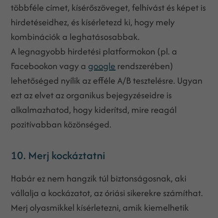
többféle címet, kísérőszöveget, felhívást és képet is
hirdetéseidhez, és kísérletezd ki, hogy mely
kombinációk a leghatásosabbak.
A legnagyobb hirdetési platformokon (pl. a
Facebookon vagy a
google
rendszerében)
lehetőséged nyílik az efféle A/B tesztelésre. Ugyan
ezt az elvet az organikus bejegyzéseidre is
alkalmazhatod, hogy kiderítsd, mire reagál
pozitívabban közönséged.
10. Merj kockáztatni
Habár ez nem hangzik túl biztonságosnak, aki
vállalja a kockázatot, az óriási sikerekre számíthat.
Merj olyasmikkel kísérletezni, amik kiemelhetik