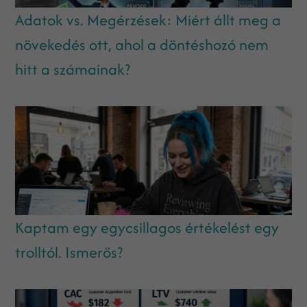
Adatok vs. Megérzések: Miért állt meg a
növekedés ott, ahol a döntéshozó nem
hitt a számainak?
Kaptam egy egycsillagos értékelést egy
trolltól. Ismerős?