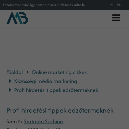
Edzőtermed van? Így használd ki a hirdetések adta lehetőségeket
HU
EN
Főoldal
Online marketing cikkek
Közösségi média marketing
Profi hirdetési tippek edzőtermeknek
Profi hirdetési tippek edzőtermeknek
Szerző:
Szatmári Szabina