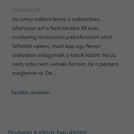
2026/01/05
Ha annyi millióm lenne a zsebemben,
ahányszor ezt a fenti kérdést 28 éves
marketing tanácsadói pályafutásom alatt
feltették nekem, most épp egy Ferrari
szalonban válogatnék a kocsik között. Na jó,
nem, soha nem vennék Ferrarit, de a pénzem
meglenne rá. De...
Tovább olvasom
Hogyan tudom bejuttatni