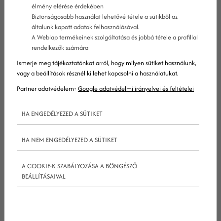
közzétételének elterjedése lehetővé tette, hogy a
élmény elérése érdekében
Biztonságosabb használat lehetővé tétele a sütikből az
videómarketing stratégiák az online marketing
általunk kapott adatok felhasználásával.
egyre több területén alkalmazhatóak legyenek. A
A Weblap termékeinek szolgáltatása és jobbá tétele a profillal
rendelkezők számára
hirdetők a videókat vírusszerűen terjedő (viral)
Ismerje meg tájékoztatónkat arról, hogy milyen sütiket használunk,
marketing stratégiaként, szervezeti kommunikációs
vagy a beállítások résznél ki lehet kapcsolni a használatukat.
stratégiaként és gondolatvezetői eszközként is
Partner adatvédelem:
Google adatvédelmi irányelvei és feltételei
használhatják – ez azonban csupán néhány a
számtalan lehetőség közül.
HA ENGEDÉLYEZED A SÜTIKET
HA NEM ENGEDÉLYEZED A SÜTIKET
A videómarketing fajtái
A COOKIE-K SZABÁLYOZÁSA A BÖNGÉSZŐ
BEÁLLÍTÁSAIVAL
A videómarketing akkor valósul meg, ha valaki
marketingjében videó segítségével igyekszik
népszerűsíteni egy kínálatot. Ez lehet szereplős,