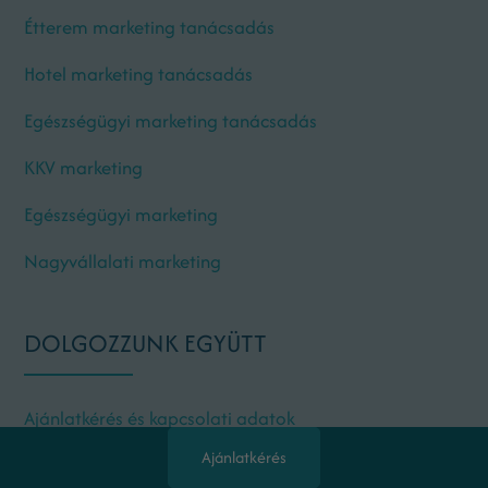
Étterem marketing tanácsadás
Hotel marketing tanácsadás
Egészségügyi marketing tanácsadás
KKV marketing
Egészségügyi marketing
Nagyvállalati marketing
DOLGOZZUNK EGYÜTT
Ajánlatkérés és kapcsolati adatok
Ajánlatkérés
Ki az a Máté Balázs online marketing tanácsadó