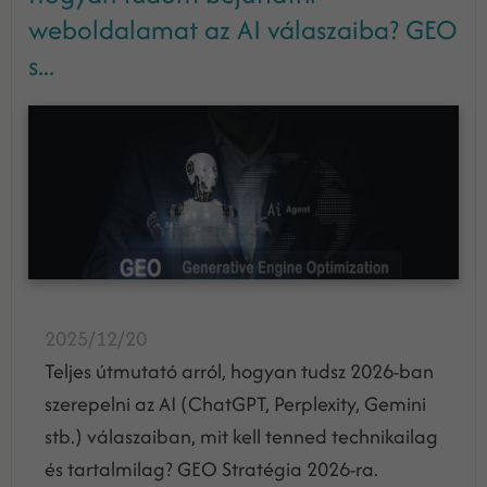
weboldalamat az AI válaszaiba? GEO
s...
2025/12/20
Teljes útmutató arról, hogyan tudsz 2026-ban
szerepelni az AI (ChatGPT, Perplexity, Gemini
stb.) válaszaiban, mit kell tenned technikailag
és tartalmilag? GEO Stratégia 2026-ra.