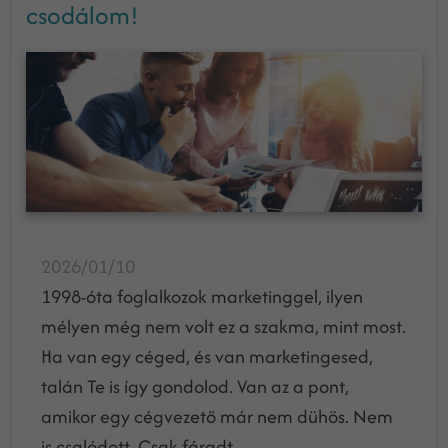
csodálom!
2026/01/10
1998-óta foglalkozok marketinggel, ilyen
mélyen még nem volt ez a szakma, mint most.
Ha van egy céged, és van marketingesed,
talán Te is így gondolod. Van az a pont,
amikor egy cégvezető már nem dühös. Nem
is csalódott. Csak fáradt.