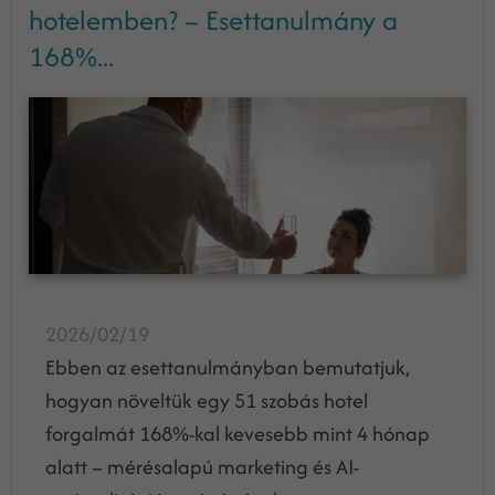
hotelemben? – Esettanulmány a
168%...
2026/02/19
Ebben az esettanulmányban bemutatjuk,
hogyan növeltük egy 51 szobás hotel
forgalmát 168%-kal kevesebb mint 4 hónap
alatt – mérésalapú marketing és AI-