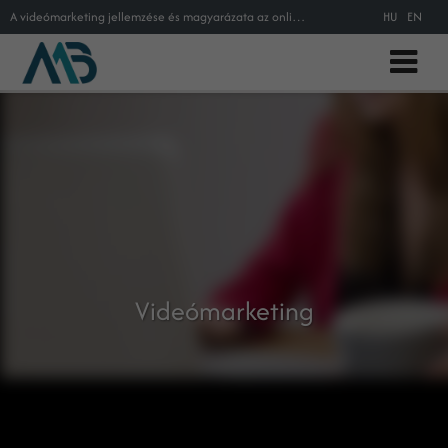
A videómarketing jellemzése és magyarázata az online marketing szakszótárban.
HU
EN
Videómarketing