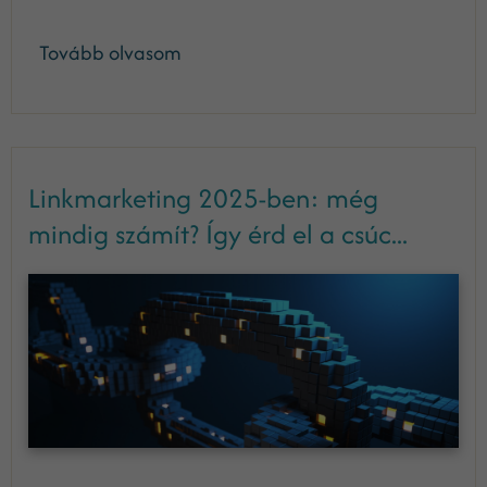
Tovább olvasom
Linkmarketing 2025-ben: még
mindig számít? Így érd el a csúc...