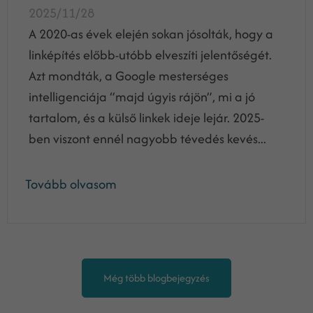
2025/11/28
A 2020-as évek elején sokan jósolták, hogy a
linképítés előbb-utóbb elveszíti jelentőségét.
Azt mondták, a Google mesterséges
intelligenciája “majd úgyis rájön”, mi a jó
tartalom, és a külső linkek ideje lejár. 2025-
ben viszont ennél nagyobb tévedés kevés...
Tovább olvasom
Még több blogbejegyzés