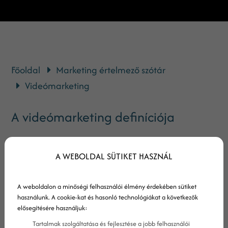
Főoldal
Marketing értelmező szótár
Videómarketing
A videómarketing definíciója
A WEBOLDAL SÜTIKET HASZNÁL
A videómarketing egy olyan online marketing
stratégia, amely a videók internet felhasználók
A weboldalon a minőségi felhasználói élmény érdekében sütiket
közötti népszerűségét használja ki egy márka,
használunk. A cookie-kat és hasonló technológiákat a következők
termék vagy szolgáltatás népszerűsítésére. Az
elősegítésére használjuk:
okostelefon technológia fejlődése és a videók
Tartalmak szolgáltatása és fejlesztése a jobb felhasználói