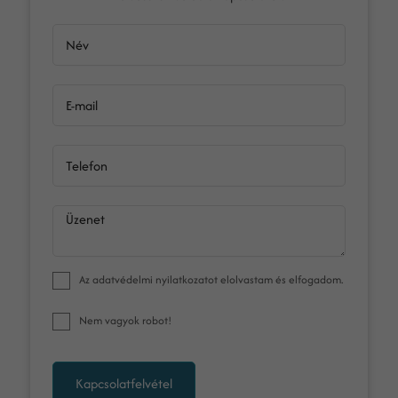
Név
E-mail
Telefon
Üzenet
Az
adatvédelmi nyilatkozat
ot elolvastam és elfogadom.
Nem vagyok robot!
Kapcsolatfelvétel