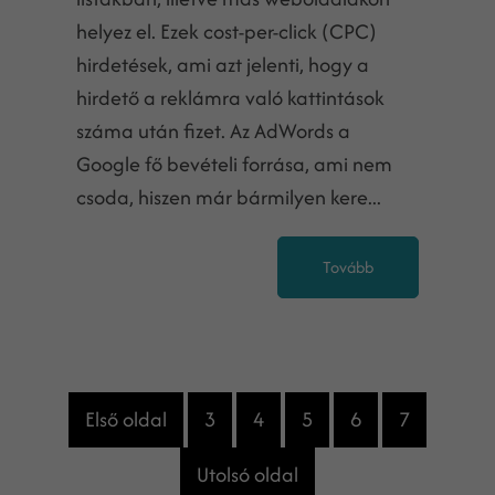
helyez el. Ezek cost-per-click (CPC)
hirdetések, ami azt jelenti, hogy a
hirdető a reklámra való kattintások
száma után fizet. Az AdWords a
Google fő bevételi forrása, ami nem
csoda, hiszen már bármilyen kere...
Tovább
Első oldal
3
4
5
6
7
Utolsó oldal