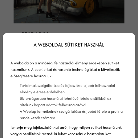
2017-10-01
A WEBOLDAL SÜTIKET HASZNÁL
Javítani szeretnél a
konverziós arányodon? 38
A weboldalon a minőségi felhasználói élmény érdekében sütiket
használunk. A cookie-kat és hasonló technológiákat a következők
tippünk van számodra!
elősegítésére használjuk:
Legyen bármi is weboldalad témája,
Tartalmak szolgáltatása és fejlesztése a jobb felhasználói
élmény elérése érdekében
webáruház, éttermi vagy szállodai
Biztonságosabb használat lehetővé tétele a sütikből az
honlap, egészségügyi marketing, a cél
általunk kapott adatok felhasználásával.
A Weblap termékeinek szolgáltatása és jobbá tétele a profillal
mindig a konverzió, a vásárló. Javíts a
rendelkezők számára
konverziós arányon!
Ismerje meg tájékoztatónkat arról, hogy milyen sütiket használunk,
vagy a beállítások résznél ki lehet kapcsolni a használatukat.