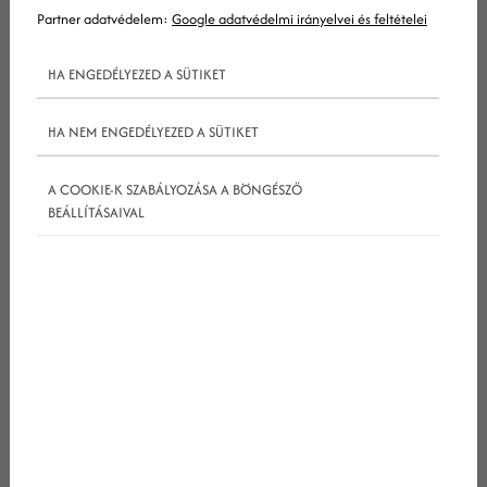
Tovább
Partner adatvédelem:
Google adatvédelmi irányelvei és feltételei
HA ENGEDÉLYEZED A SÜTIKET
HA NEM ENGEDÉLYEZED A SÜTIKET
A COOKIE-K SZABÁLYOZÁSA A BÖNGÉSZŐ
BEÁLLÍTÁSAIVAL
2017-09-16
Növeld meg 4 egyszerű
módszerrel hoteled