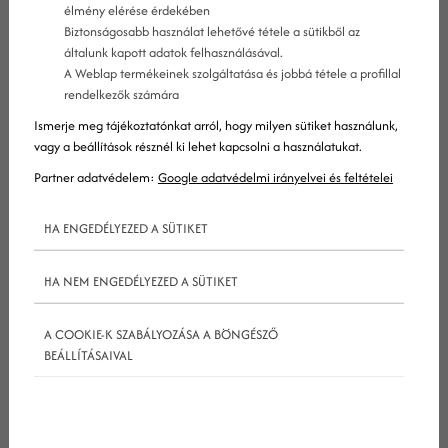
élmény elérése érdekében
Biztonságosabb használat lehetővé tétele a sütikből az
általunk kapott adatok felhasználásával.
A Weblap termékeinek szolgáltatása és jobbá tétele a profillal
rendelkezők számára
Ismerje meg tájékoztatónkat arról, hogy milyen sütiket használunk,
vagy a beállítások résznél ki lehet kapcsolni a használatukat.
Partner adatvédelem:
Google adatvédelmi irányelvei és feltételei
HA ENGEDÉLYEZED A SÜTIKET
Nem csoda tehát, hogy számos praktizáló orvos és
egészségügyi szervezet igyekszik megragadni a
HA NEM ENGEDÉLYEZED A SÜTIKET
közösségi média
nyújtotta lehetőségeket, hogy
kapcsolatot teremtsen közönségével.
A COOKIE-K SZABÁLYOZÁSA A BÖNGÉSZŐ
A
közösségi média
lehetővé teszi az egészségügyi
BEÁLLÍTÁSAIVAL
vállalatok számára, hogy:
hasznos információkat szerezzenek ügyfeleikről
precízen célzott hirdetéseket készítsenek