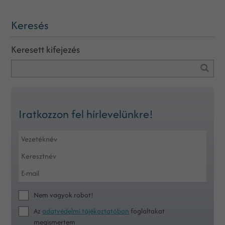
Keresés
Keresett kifejezés
Iratkozzon fel hírlevelünkre!
Nem vagyok robot!
Az
adatvédelmi tájékoztatóban
foglaltakat
megismertem