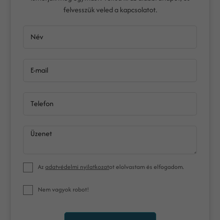
felvesszük veled a kapcsolatot.
Név
E-mail
Telefon
Üzenet
Az
adatvédelmi nyilatkozat
ot elolvastam és elfogadom.
Nem vagyok robot!