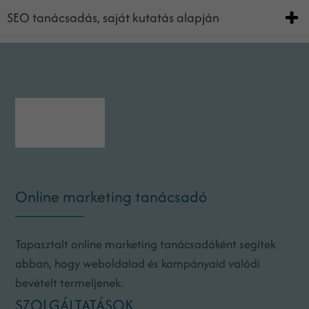
SEO tanácsadás, saját kutatás alapján
Online marketing tanácsadó
Tapasztalt online marketing tanácsadóként segítek
abban, hogy weboldalad és kampányaid valódi
bevételt termeljenek.
SZOLGÁLTATÁSOK