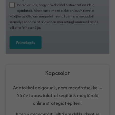
Hozzájárulok, hogy a Weboldal határozatlan ideig
ajánlatait, híreit tartalmazó elektronikus hírlevelet
küldjön az általam megadott e-mail címre, a megadott
személyes adatokat a jövőben marketingkommunikációs
céljaira felhasználja.
Feliratkozás
Kapcsolat
Adatokkal dolgozunk, nem megérzésekkel –
25 év tapasztalattal segítünk megtérülő
online stratégiát építeni.
Ismerjük meg egymást! Töltsd ki az alábbi űrlapot, és