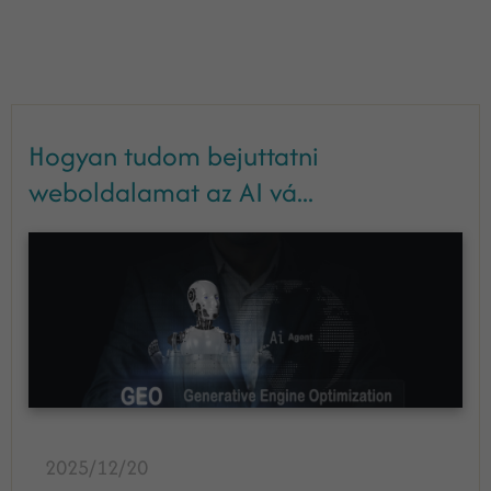
Hogyan tudom bejuttatni
weboldalamat az AI vá...
2025/12/20