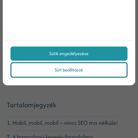
nem használj automata linkgyűjtőket, és ne linkeld
túl egyetlen tartalmadat sem.
Sütik engedélyezése
Megosztás:
Süti beállítások
Tartalomjegyzék
1. Mobil, mobil, mobil – nincs SEO ma nélküle!
2. A hangalapú keresés forradalma