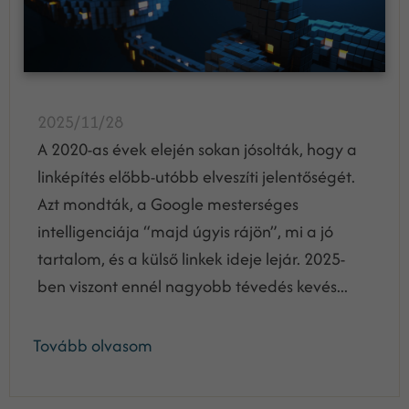
2025/11/28
A 2020-as évek elején sokan jósolták, hogy a
linképítés előbb-utóbb elveszíti jelentőségét.
Azt mondták, a Google mesterséges
intelligenciája “majd úgyis rájön”, mi a jó
tartalom, és a külső linkek ideje lejár. 2025-
ben viszont ennél nagyobb tévedés kevés...
Tovább olvasom