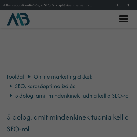
A Keresőoptimalizálás, a SEO 5 alaptézise, melyet mindenképpen ismerned kell, ha honlapkészítés előtt állsz, vagy csak sok ügyfe
HU
EN
Főoldal
Online marketing cikkek
SEO, keresőoptimalizálás
5 dolog, amit mindenkinek tudnia kell a SEO-ról
5 dolog, amit mindenkinek tudnia kell a
SEO-ról