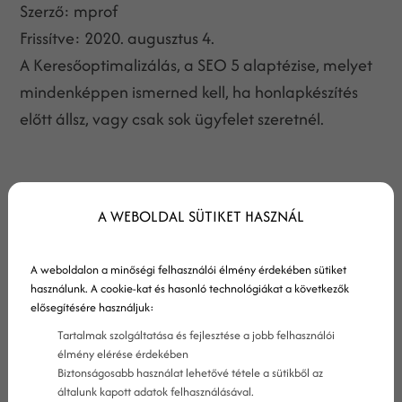
Szerző:
mprof
Frissítve:
2020. augusztus 4.
A Keresőoptimalizálás, a SEO 5 alaptézise, melyet
mindenképpen ismerned kell, ha honlapkészítés
előtt állsz, vagy csak sok ügyfelet szeretnél.
A WEBOLDAL SÜTIKET HASZNÁL
A weboldalon a minőségi felhasználói élmény érdekében sütiket
használunk. A cookie-kat és hasonló technológiákat a következők
elősegítésére használjuk:
Tartalmak szolgáltatása és fejlesztése a jobb felhasználói
élmény elérése érdekében
Biztonságosabb használat lehetővé tétele a sütikből az
általunk kapott adatok felhasználásával.