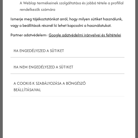
A Weblap termékeinek szolgáltatása és jobbá tétele a profillal
A
keresőoptimalizálás
, azaz a
seo
stabil fejlődését
rendelkezők számára
már évek óta támogatják a technológiai újítások
Ismerje meg tájékoztatónkat arról, hogy milyen sütiket használunk,
és az internet felhasználók igényei. A
vagy a beállítások résznél ki lehet kapcsolni a használatukat.
kulcsszóhalmozás, a spamnek tekinthető
Partner adatvédelem:
Google adatvédelmi irányelvei és feltételei
hivatkozások és a rosszul megfogalmazott
HA ENGEDÉLYEZED A SÜTIKET
oldaltartalmak ideje rég lejárt. A
seo
ma már
szinte teljesen összeforrt a felhasználói élménnyel.
HA NEM ENGEDÉLYEZED A SÜTIKET
A felhasználói élményhez kapcsolódik a webhelyek
megfelelő mobilverziójának elérhetősége is. Mivel
A COOKIE-K SZABÁLYOZÁSA A BÖNGÉSZŐ
egyre többen használják telefonjaikat az
internet
BEÁLLÍTÁSAIVAL
böngészésére, egy reszponzív, vagy
mobilbarát
webhely már szinte elengedhetetlenné vált a
versenyben maradáshoz.
Ha nem szeretnél lemaradni a modern idők
legfontosabb SEO trendjeiről, akkor jó helyen jársz