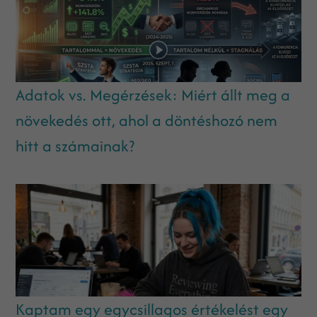
Adatok vs. Megérzések: Miért állt meg a
növekedés ott, ahol a döntéshozó nem
hitt a számainak?
Kaptam egy egycsillagos értékelést egy