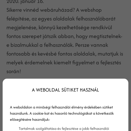
2020. január 16.
Sikerre vinnéd webáruházad? A webshop
felépítése, az egyes aloldalak felhasználóbarát
megjelenése, könnyű kezelhetősége rendkívül
fontos szerepet játszik abban, hogy megtisztelnek-
e bizalmukkal a felhasználók. Persze vannak
fontosabb és kevésbé fontos aloldalak, mutatjuk is
melyek érdemelnek kiemelt figyelmet a fejlesztés
során!
A WEBOLDAL SÜTIKET HASZNÁL
A weboldalon a minőségi felhasználói élmény érdekében sütiket
használunk. A cookie-kat és hasonló technológiákat a következők
elősegítésére használjuk:
Tartalmak szolgáltatása és fejlesztése a jobb felhasználói