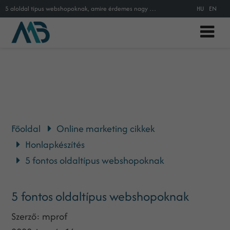
5 aloldal típus webshopoknak, amire érdemes nagy figyelmet fordítani
HU
EN
Főoldal
Online marketing cikkek
Honlapkészítés
5 fontos oldaltípus webshopoknak
5 fontos oldaltípus webshopoknak
Szerző:
mprof