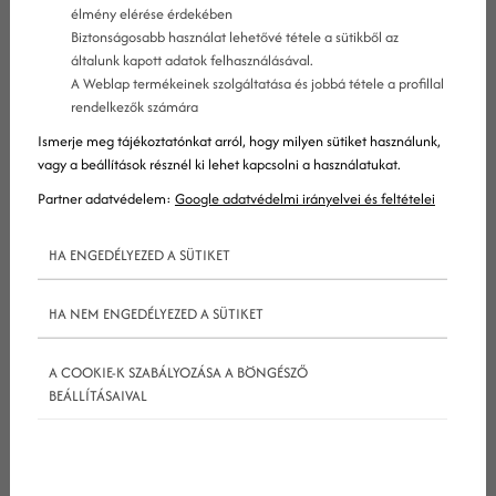
élmény elérése érdekében
Biztonságosabb használat lehetővé tétele a sütikből az
általunk kapott adatok felhasználásával.
A Weblap termékeinek szolgáltatása és jobbá tétele a profillal
rendelkezők számára
Ismerje meg tájékoztatónkat arról, hogy milyen sütiket használunk,
vagy a beállítások résznél ki lehet kapcsolni a használatukat.
A kezdőlap… a Te online kirakatod!
Partner adatvédelem:
Google adatvédelmi irányelvei és feltételei
A
kezdőlap
valójában nem csak a webáruházak,
HA ENGEDÉLYEZED A SÜTIKET
hanem minden más jellegű webhely legfontosabb
oldala. Ha úgy tetszik, online üzleted kirakata ez,
HA NEM ENGEDÉLYEZED A SÜTIKET
amit általában elsőként szokás megtervezni és
elkészíteni a webhelyre. Tény persze, hogy sok
A COOKIE-K SZABÁLYOZÁSA A BÖNGÉSZŐ
BEÁLLÍTÁSAIVAL
felhasználó közvetlenül a termékek oldalaira, vagy
más aloldalakra érkezik majd meg látogatása
során, de a
kezdőlap
még így is gyakran egy