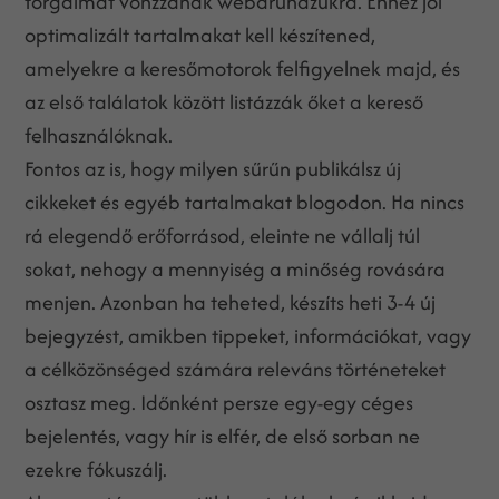
forgalmat vonzzanak webáruházukra. Ehhez jól
optimalizált tartalmakat kell készítened,
amelyekre a keresőmotorok felfigyelnek majd, és
az első találatok között listázzák őket a kereső
felhasználóknak.
Fontos az is, hogy milyen sűrűn publikálsz új
cikkeket és egyéb tartalmakat blogodon. Ha nincs
rá elegendő erőforrásod, eleinte ne vállalj túl
sokat, nehogy a mennyiség a minőség rovására
menjen. Azonban ha teheted, készíts heti 3-4 új
bejegyzést, amikben tippeket, információkat, vagy
a célközönséged számára releváns történeteket
osztasz meg. Időnként persze egy-egy céges
bejelentés, vagy hír is elfér, de első sorban ne
ezekre fókuszálj.