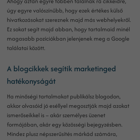
Ahogy aztán egyre többen találnak rá cikkeidre,
úgy egyre valószínűbb, hogy ezek értékes külső
hivatkozásokat szereznek majd más webhelyekről.
Ez sokat segít majd abban, hogy tartalmaid minél
magasabb pozíciókban jelenjenek meg a Google
találatai között.
A blogcikkek segítik marketinged
hatékonyságát
Ha minőségi tartalmakat publikálsz blogodon,
akkor olvasóid jó eséllyel megosztják majd azokat
ismerőseikkel is – akár személyes üzenet
formájában, akár egy közösségi bejegyzésben.
Mindez plusz népszerűsítés márkád számára,