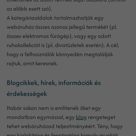
az előbb esett szó).
A kategóriaoldalak tartalmazhatják egy
webáruház összes azonos jellegű termékét (pl.
összes elektromos fúrógép), vagy egy adott
ruhakollekciót is (pl. divatüzletek esetén). A cél,
hogy a felhasználók könnyedén megtalálják
rajtuk, amit keresnek.
Blogcikkek, hírek, információk és
érdekességek
Habár sokan nem is említenék őket egy
mondatban egymással, egy
blog
rengeteget
tehet webáruházad teljesítményéért. Tény, hogy
egy kialakítása és fenntartása komoly munkát