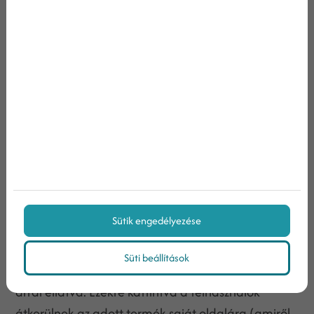
megírhassák véleményüket a termékről, és hogy
pontozhassák azt egy 5 csillagos skálán.
A kategóriaoldalak… azaz a saját online
magazinod!
A kategóriaoldalak a kisebb és a nagyobb
kínálatú webáruházak esszenciális elemei, hiszen
segítenek rendezettebbé tenni kínálatodat, és
ezzel egy pozitív ügyfélélményt kínálnak vásárlóid
Sütik engedélyezése
számára.
A kategóriaoldalakon az adott termékcsoportba
Süti beállítások
tartozó termékek szerepelnek, névvel, képpel és
árral ellátva. Ezekre kattintva a felhasználók
átkerülnek az adott termék saját oldalára (amiről