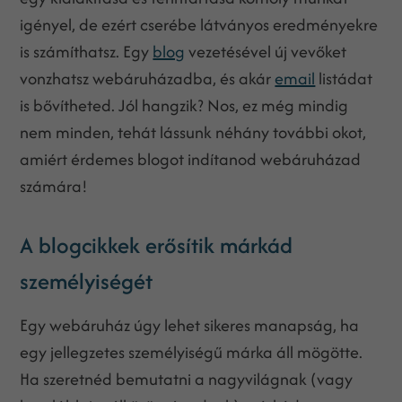
igényel, de ezért cserébe látványos eredményekre
is számíthatsz. Egy
blog
vezetésével új vevőket
vonzhatsz webáruházadba, és akár
email
listádat
is bővítheted. Jól hangzik? Nos, ez még mindig
nem minden, tehát lássunk néhány további okot,
amiért érdemes blogot indítanod webáruházad
számára!
A blogcikkek erősítik márkád
személyiségét
Egy webáruház úgy lehet sikeres manapság, ha
egy jellegzetes személyiségű márka áll mögötte.
Ha szeretnéd bemutatni a nagyvilágnak (vagy