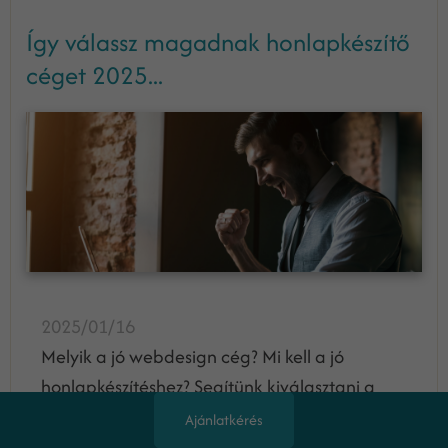
Így válassz magadnak honlapkészítő
céget 2025...
2025/01/16
Melyik a jó webdesign cég? Mi kell a jó
honlapkészítéshez? Segítünk kiválasztani a
legjobb webdesign ügynökséget, gyakorlati
Ajánlatkérés
példák alapján.