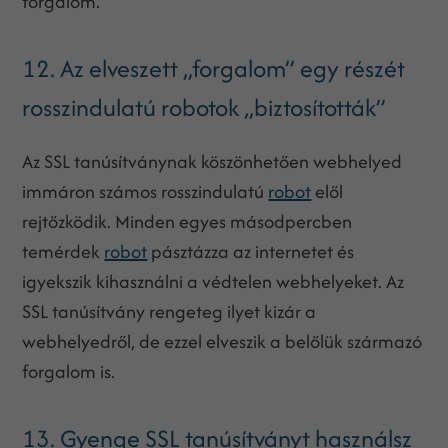
forgalom.
12. Az elveszett „forgalom” egy részét
rosszindulatú robotok „biztosították”
Az SSL tanúsítványnak köszönhetően webhelyed
immáron számos rosszindulatú
robot
elől
rejtőzködik. Minden egyes másodpercben
temérdek
robot
pásztázza az internetet és
igyekszik kihasználni a védtelen webhelyeket. Az
SSL tanúsítvány rengeteg ilyet kizár a
webhelyedről, de ezzel elveszik a belőlük származó
forgalom is.
13. Gyenge SSL tanúsítványt használsz