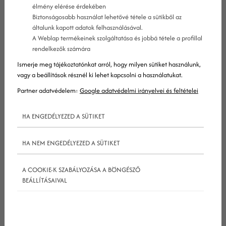
élmény elérése érdekében
Biztonságosabb használat lehetővé tétele a sütikből az
általunk kapott adatok felhasználásával.
A Weblap termékeinek szolgáltatása és jobbá tétele a profillal
rendelkezők számára
Ismerje meg tájékoztatónkat arról, hogy milyen sütiket használunk,
vagy a beállítások résznél ki lehet kapcsolni a használatukat.
Partner adatvédelem:
Google adatvédelmi irányelvei és feltételei
HA ENGEDÉLYEZED A SÜTIKET
1. Csak most léptek hatályba a
HA NEM ENGEDÉLYEZED A SÜTIKET
változtatások
A COOKIE-K SZABÁLYOZÁSA A BÖNGÉSZŐ
BEÁLLÍTÁSAIVAL
A Google mindent az
url
-hez kötötten tart nyilván
egy oldalon. Az
url
az egyetlen egyéni
megkülönböztető szempont (afféle ujjlenyomat),