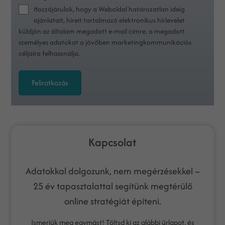
Hozzájárulok, hogy a Weboldal határozatlan ideig
ajánlatait, híreit tartalmazó elektronikus hírlevelet
küldjön az általam megadott e-mail címre, a megadott
személyes adatokat a jövőben marketingkommunikációs
céljaira felhasználja.
Feliratkozás
Kapcsolat
Adatokkal dolgozunk, nem megérzésekkel –
25 év tapasztalattal segítünk megtérülő
online stratégiát építeni.
Ismerjük meg egymást! Töltsd ki az alábbi űrlapot, és