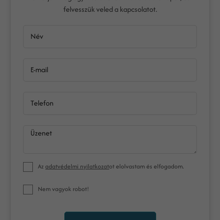
felvesszük veled a kapcsolatot.
Név
E-mail
Telefon
Üzenet
Az
adatvédelmi nyilatkozat
ot elolvastam és elfogadom.
Nem vagyok robot!