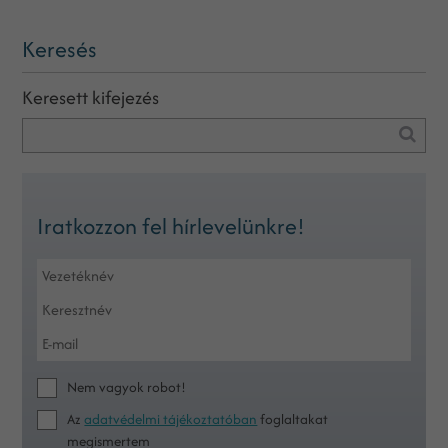
Keresés
Keresett kifejezés
Iratkozzon fel hírlevelünkre!
Nem vagyok robot!
Az
adatvédelmi tájékoztatóban
foglaltakat
megismertem