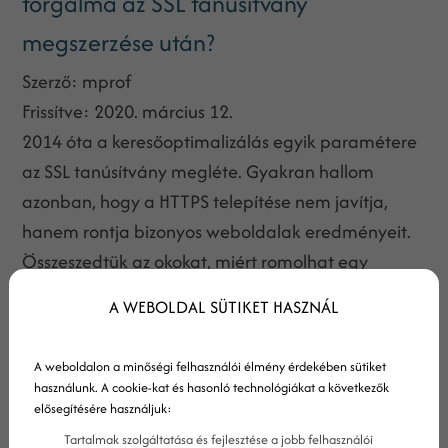
forgalma az SSL tanúsítvány
megszerzése után?
Szerző:
mprof
Frissítve:
2020. március 12.
2014 óta a keresőoptimalizálás egyik paramétere
az SSL tanúsítvány megléte. Gyakran hallom
azonban, hogy a HTTPS telepítése nem javítja,
hanem rontja bizonyos weboldalak eredményeit.
Összeszedtük az okokat, miért romolhat egy
weboldal látogatottsága a biztonságos
A WEBOLDAL SÜTIKET HASZNÁL
kapcsolatra váltással.
A weboldalon a minőségi felhasználói élmény érdekében sütiket
használunk. A cookie-kat és hasonló technológiákat a következők
elősegítésére használjuk:
Tartalmak szolgáltatása és fejlesztése a jobb felhasználói