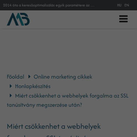
2014 óta a keresőoptimalizálás egyik paramétere az SSL tanúsítvány megléte.
HU
EN
Főoldal
Online marketing cikkek
Honlapkészítés
Miért csökkenhet a webhelyek forgalma az SSL
tanúsítvány megszerzése után?
Miért csökkenhet a webhelyek