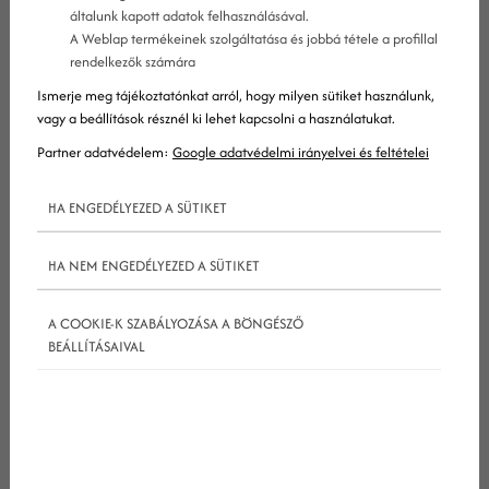
általunk kapott adatok felhasználásával.
A Weblap termékeinek szolgáltatása és jobbá tétele a profillal
rendelkezők számára
Kezdő, az online marketingben nem jártas,
Ismerje meg tájékoztatónkat arról, hogy milyen sütiket használunk,
vagy a beállítások résznél ki lehet kapcsolni a használatukat.
marketingesek és cégvezetők számára szóló
Partner adatvédelem:
Google adatvédelmi irányelvei és feltételei
részletes útmutatónk negyedik részét olvasod. Az
előző rész elolvasásához
kattints IDE!
HA ENGEDÉLYEZED A SÜTIKET
2. Online marketing taktika: Organikus
HA NEM ENGEDÉLYEZED A SÜTIKET
közösségi média
A COOKIE-K SZABÁLYOZÁSA A BÖNGÉSZŐ
BEÁLLÍTÁSAIVAL
Térjünk át most a
közösségi média
marketingre.
közösségi média
marketingnek tartunk minden
olyan marketingtevékenységet, amit egy cég
valamilyen közösségi platformon végez.