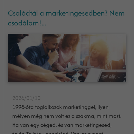
Csalódtál a marketingesedben? Nem
csodálom!...
2026/01/10
1998-óta foglalkozok marketinggel, ilyen
mélyen még nem volt ez a szakma, mint most.
Ha van egy céged, és van marketingesed,
talán Te is így gondolod. Van az a pont,