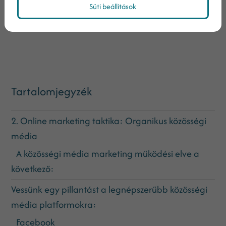
Süti beállítások
Megosztás:
Tartalomjegyzék
2. Online marketing taktika: Organikus közösségi
média
A közösségi média marketing működési elve a
következő:
Vessünk egy pillantást a legnépszerűbb közösségi
média platformokra:
Facebook