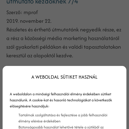
útmutató kezdőknek 7/4
Szerző:
mprof
2019. november 22.
Részletes és érthető útmutatónk negyedik része, ez
a rész a közösségi média marketing használatáról
szól gyakorlati példákon és valódi tapasztalatokon
keresztül az alapoktól kezdve.
A WEBOLDAL SÜTIKET HASZNÁL
A weboldalon a minőségi felhasználói élmény érdekében sütiket
használunk. A cookie-kat és hasonló technológiákat a következők
elősegítésére használjuk:
Tartalmak szolgáltatása és fejlesztése a jobb felhasználói
élmény elérése érdekében
Biztonságosabb használat lehetővé tétele a sütikből az