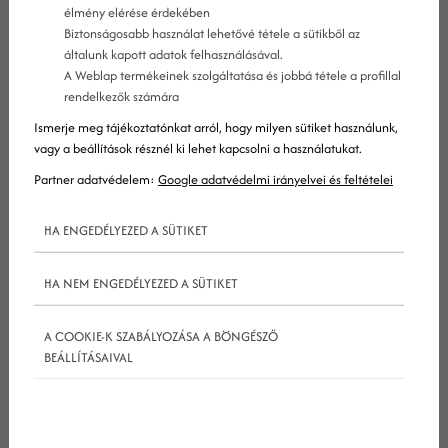
élmény elérése érdekében
Biztonságosabb használat lehetővé tétele a sütikből az
általunk kapott adatok felhasználásával.
A Weblap termékeinek szolgáltatása és jobbá tétele a profillal
rendelkezők számára
Ismerje meg tájékoztatónkat arról, hogy milyen sütiket használunk,
vagy a beállítások résznél ki lehet kapcsolni a használatukat.
Partner adatvédelem:
Google adatvédelmi irányelvei és feltételei
HA ENGEDÉLYEZED A SÜTIKET
HA NEM ENGEDÉLYEZED A SÜTIKET
A közösségi média új korszakba lép
A COOKIE-K SZABÁLYOZÁSA A BÖNGÉSZŐ
BEÁLLÍTÁSAIVAL
A
közösségi média
fejlődése 2026-ra elérte azt a
pontot, ahol a technológiai innováció és az emberi
tényező közötti egyensúly kérdése