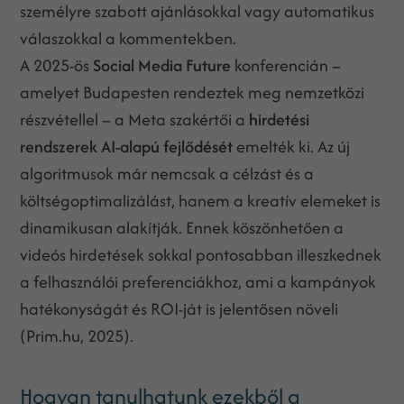
személyre szabott ajánlásokkal vagy automatikus
válaszokkal a kommentekben.
A 2025-ös
Social Media Future
konferencián –
amelyet Budapesten rendeztek meg nemzetközi
részvétellel – a Meta szakértői a
hirdetési
rendszerek AI-alapú fejlődését
emelték ki. Az új
algoritmusok már nemcsak a célzást és a
költségoptimalizálást, hanem a kreatív elemeket is
dinamikusan alakítják. Ennek köszönhetően a
videós hirdetések sokkal pontosabban illeszkednek
a felhasználói preferenciákhoz, ami a kampányok
hatékonyságát és ROI-ját is jelentősen növeli
(Prim.hu, 2025).
Hogyan tanulhatunk ezekből a