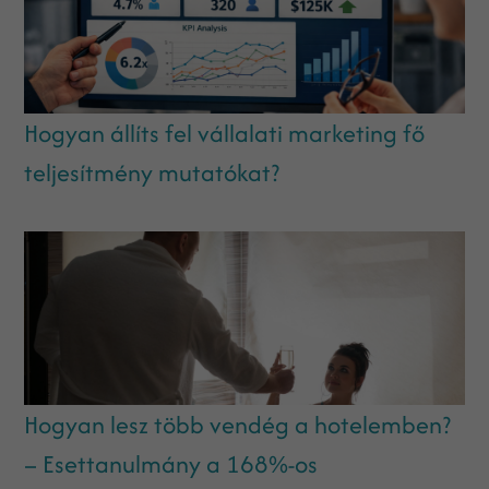
Hogyan állíts fel vállalati marketing fő
teljesítmény mutatókat?
Hogyan lesz több vendég a hotelemben?
– Esettanulmány a 168%-os