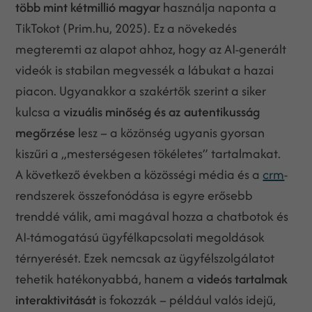
több mint kétmillió magyar
használja naponta a
TikTokot (Prim.hu, 2025). Ez a növekedés
megteremti az alapot ahhoz, hogy az AI-generált
videók is stabilan megvessék a lábukat a hazai
piacon. Ugyanakkor a szakértők szerint a siker
kulcsa a
vizuális minőség és az autentikusság
megőrzése
lesz – a közönség ugyanis gyorsan
kiszűri a „mesterségesen tökéletes” tartalmakat.
A következő években a közösségi média és a
crm
-
rendszerek összefonódása is egyre erősebb
trenddé válik, ami magával hozza a chatbotok és
AI-támogatású ügyfélkapcsolati megoldások
térnyerését. Ezek nemcsak az ügyfélszolgálatot
tehetik hatékonyabbá, hanem a
videós tartalmak
interaktivitását
is fokozzák – például valós idejű,