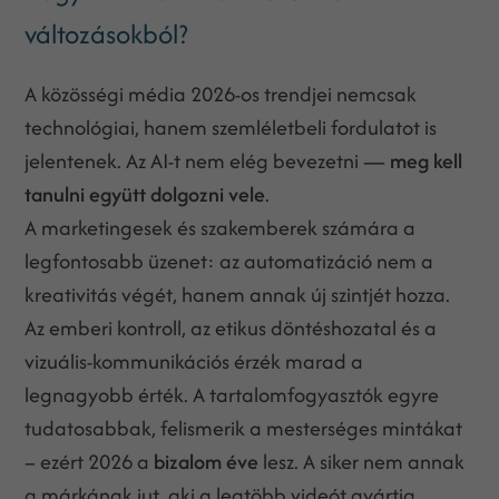
változásokból?
A közösségi média 2026-os trendjei nemcsak
technológiai, hanem szemléletbeli fordulatot is
jelentenek. Az AI-t nem elég bevezetni —
meg kell
tanulni együtt dolgozni vele
.
A marketingesek és szakemberek számára a
legfontosabb üzenet: az automatizáció nem a
kreativitás végét, hanem annak új szintjét hozza.
Az emberi kontroll, az etikus döntéshozatal és a
vizuális-kommunikációs érzék marad a
legnagyobb érték. A tartalomfogyasztók egyre
tudatosabbak, felismerik a mesterséges mintákat
– ezért 2026 a
bizalom éve
lesz. A siker nem annak
a márkának jut, aki a legtöbb videót gyártja,