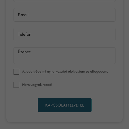
E-mail
Telefon
Üzenet
Az
adatvédelmi nyilatkozat
ot elolvastam és elfogadom.
Nem vagyok robot!
KAPCSOLATFELVÉTEL