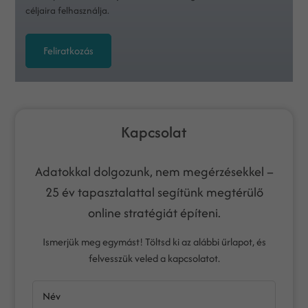
céljaira felhasználja.
Feliratkozás
Kapcsolat
Adatokkal dolgozunk, nem megérzésekkel –
25 év tapasztalattal segítünk megtérülő
online stratégiát építeni.
Ismerjük meg egymást! Töltsd ki az alábbi űrlapot, és
felvesszük veled a kapcsolatot.
Név