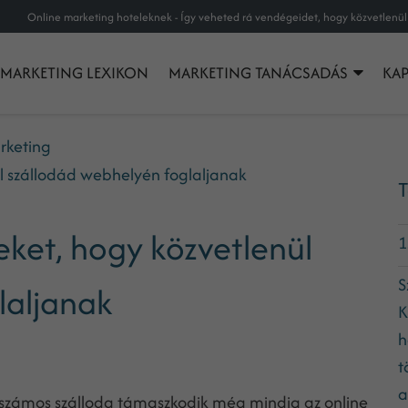
MARKETING LEXIKON
MARKETING TANÁCSADÁS
KA
rketing
l szállodád webhelyén foglaljanak
T
ket, hogy közvetlenül
1
S
laljanak
K
h
t
a
számos szálloda támaszkodik még mindig az online