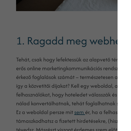
1. Ragadd meg webhelye
Tehát, csak hogy lefektessük az alapvető tényeke
erős online marketingkommunikációs rendszerrel a
érkező foglalások számát – természetesen a webo
így a közvetítői díjakat? Kell egy weboldal, ami
felhasználókat, hogy hoteledet válasszák és ne eg
nálad konvertálhatnak, tehát foglalhatnak szobát,
Ez a weboldal persze mit
sem
ér, ha a felhasznál
támaszkodhatsz a fizetett hirdetésekre, (hiszen a
tévedsz. Másrészt viszont érdemes szem előtt tarta