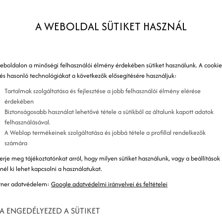
.com, Szallas.hu stb, a szobafoglalásaik fellendítése
2
A WEBOLDAL SÜTIKET HASZNÁL
ag az OTA-kon keresztül biztosítják a szobafoglalás
3
resztül közvetlen lehetőség nincs erre. Ez azonban
? Mert azok a vendégek, akik ilyen utazási
4
eboldalon a minőségi felhasználói élmény érdekében sütiket használunk. A cookie
z adott ügynökség ügyfelei maradnak, nem pedig a
n
 és hasonló technológiákat a következők elősegítésére használjuk:
égek általában súlyos közvetítői díjakat számolnak
Tartalmak szolgáltatása és fejlesztése a jobb felhasználói élmény elérése
5
 komoly kiesést jelenthet, ha vendégeid nagy része
érdekében
Biztonságosabb használat lehetővé tétele a sütikből az általunk kapott adatok
zállásfoglalási rendszereknek kifizettett jutalékból,
felhasználásával.
t építhetsz fel, mely folyamatosan fenntartható
A Weblap termékeinek szolgáltatása és jobbá tétele a profillal rendelkezők
K
számára
erje meg tájékoztatónkat arról, hogy milyen sütiket használunk, vagy a beállítások
K
znél ki lehet kapcsolni a használatukat.
, hogy ne kelljen „saját magával” (egész pontosan
tner adatvédelem:
Google adatvédelmi irányelvei és feltételei
 versengnie? A következőkben erről lesz szó!
A ENGEDÉLYEZED A SÜTIKET