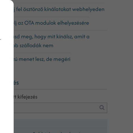
. Sorolj fel ösztönző kínálatokat webhelyeden
. Ügyelj az OTA modulok elhelyezésére
. Mutasd meg, hogy mit kínálsz, amit a
-
agyobb szállodák nem
. Hosszú menet lesz, de megéri
eresés
eresett kifejezés