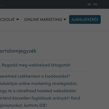
HU
EN
Online marketing hoteleknek - Így veheted rá vendégeidet, hogy közvetlenül weboldaladon keresztül foglaljanak szobát hoteledbe
PCSOLAT
ONLINE MARKETING
AJÁNLATKÉRÉS
artalomjegyzék
. Ragadd meg webhelyed látogatóit
zeretnéd csökkenteni a kiadásaidat?
ialakítjuk online marketing stratégiádat,
ogy te is növelhesd hoteled weboldalán
örténő közvetlen foglalások arányát! Kérd
jánlatunkat, kattints IDE!