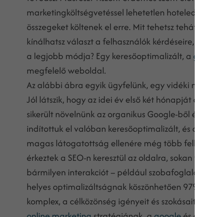
marketingköltségvetéssel lehetetlen hoteled nevére
összegeket költenek el erre. Mit tehetsz tehát? Ki
kínálhatsz választ a felhasználók kérdéseire, me
a legjobb módja? Egy keresőoptimalizált, a
googl
megfelelő weboldal.
Az alábbi ábra egyik ügyfelünk, egy vidéki négycs
Jól látszik, hogy az idei év első két hónapját az 
sikerült növelnünk az organikus Google-ből érkez
indítottuk el valóban keresőoptimalizált, és a cé
magas látogatottság ellenére még több felhasznál
érkeztek a SEO-n keresztül az oldalra, sokan vissz
bármilyen interakciót – például szobafoglalás – vé
helyes optimalizáltságnak köszönhetően 97%-al 
komplex, a célközönség igényeit és szokásait fig
online marketing
stratégiának, a
google
és a fel