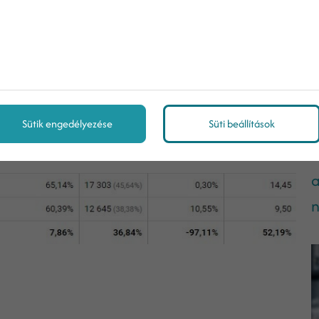
int az ahhoz kapcsolódó eszközöknek.
Sütik engedélyezése
Süti beállítások
A
a
n