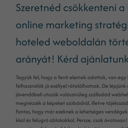
Szeretnéd csökkenteni a 
online marketing stratég
hoteled weboldalán tört
arányát! Kérd ajánlatunka
Tegyük fel, hogy a fenti elemek adottak, van egy
felhasználók jó eséllyel rátalálhatnak. De lépjü
jövendőbeli utazók valószínűleg szállodád webhel
megnézzék a képeket szobáidról, illetve tájékozód
Fontos, hogy már ezeknek a lehetséges vendégekn
kkal és felugró ablakokkal. Persze, csak óvatosan