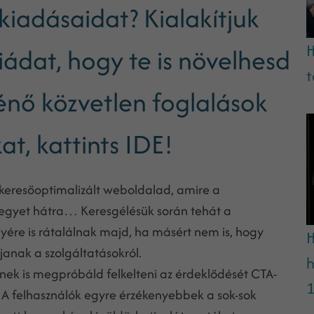
kiadásaidat? Kialakítjuk
H
iádat, hogy te is növelhesd
t
énő közvetlen foglalások
t, kattints IDE!
 keresőoptimalizált weboldalad, amire a
nk egyet hátra… Keresgélésük során tehát a
yére is rátalálnak majd, ha másért nem is, hogy
H
janak a szolgáltatásokról.
h
ek is megpróbáld felkelteni az érdeklődését CTA-
1
! A felhasználók egyre érzékenyebbek a sok-sok