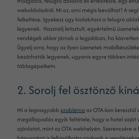
mozgásra, felugró ablakra és értesítésre, egy eltúl
weboldaladról. Mi az, ami mégis beválhat? A segí
felkeltése. Igyekezz úgy kialakítani a felugró abl
legyenek. Használj letisztult, egyértelmű üzenetek
vendégek akkor járnak a legjobban, ha közvetlen
Ügyelj arra, hogy az ilyen üzenetek mobilkészülé
bezárhatók legyenek, ugyanis egyre többen intézi
táblagépeiketn.
2. Sorolj fel ösztönző k
Mi a legnagyobb
probléma
az OTA-kon keresztül 
megállapodás egyik feltétele, hogy a hotel saját
ajánlatot, mint az OTA webhelyén. Szerencsére a 
bónuszokat is felkínálhatsz azoknak a vendégekn