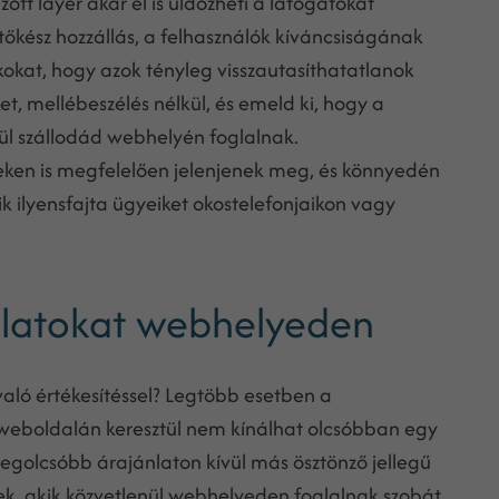
zott layer akár el is üldözheti a látogatókat
tőkész hozzállás, a felhasználók kíváncsiságának
akokat, hogy azok tényleg visszautasíthatatlanok
et, mellébeszélés nélkül, és emeld ki, hogy a
ül szállodád webhelyén foglalnak.
keken is megfelelően jelenjenek meg, és könnyedén
k ilyensfajta ügyeiket okostelefonjaikon vagy
ínálatokat webhelyeden
való értékesítéssel? Legtöbb esetben a
 weboldalán keresztül nem kínálhat olcsóbban egy
legolcsóbb árajánlaton kívül más ösztönző jellegű
ek, akik közvetlenül webhelyeden foglalnak szobát