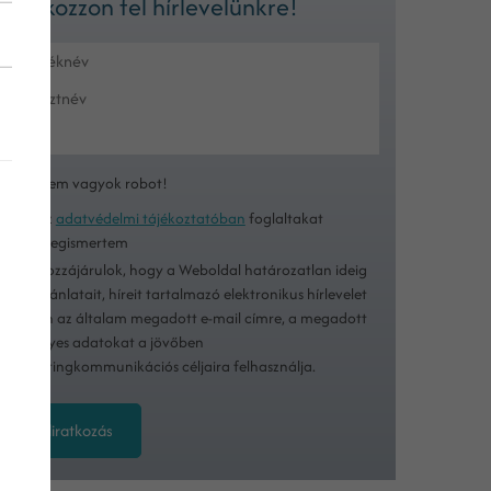
Iratkozzon fel hírlevelünkre!
Nem vagyok robot!
Az
adatvédelmi tájékoztatóban
foglaltakat
megismertem
Hozzájárulok, hogy a Weboldal határozatlan ideig
ajánlatait, híreit tartalmazó elektronikus hírlevelet
küldjön az általam megadott e-mail címre, a megadott
személyes adatokat a jövőben
marketingkommunikációs céljaira felhasználja.
Feliratkozás