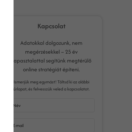
Kapcsolat
Adatokkal dolgozunk, nem
megérzésekkel – 25 év
tapasztalattal segítünk megtérülő
online stratégiát építeni.
Ismerjük meg egymást! Töltsd ki az alábbi
űrlapot, és felvesszük veled a kapcsolatot.
Név
E-mail