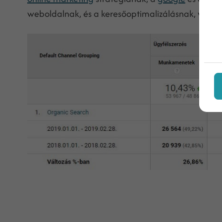
weboldalnak, és a keresőoptimalizálásnak, valam