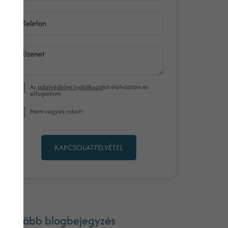
Telefon
Üzenet
Az
adatvédelmi nyilatkozat
ot elolvastam és
elfogadom.
Nem vagyok robot!
KAPCSOLATFELVÉTEL
ég több blogbejegyzés