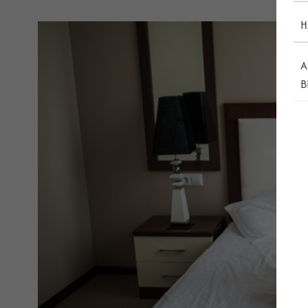
H
A
B