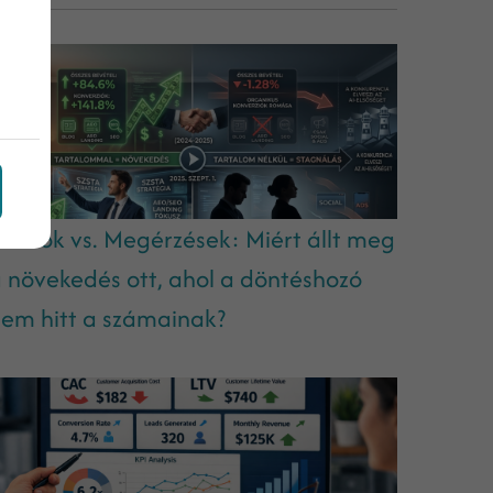
datok vs. Megérzések: Miért állt meg
 növekedés ott, ahol a döntéshozó
em hitt a számainak?