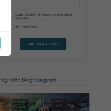
Az
adatvédelmi nyilatkozat
ot elolvastam és
elfogadom.
Nem vagyok robot!
KAPCSOLATFELVÉTEL
ég több blogbejegyzés