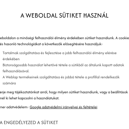
n
i.
A WEBOLDAL SÜTIKET HASZNÁL
m
eboldalon a minőségi felhasználói élmény érdekében sütiket használunk. A cookie
A
 és hasonló technológiákat a következők elősegítésére használjuk:
6
Tartalmak szolgáltatása és fejlesztése a jobb felhasználói élmény elérése
érdekében
1
Biztonságosabb használat lehetővé tétele a sütikből az általunk kapott adatok
felhasználásával.
A Weblap termékeinek szolgáltatása és jobbá tétele a profillal rendelkezők
2
számára
3
erje meg tájékoztatónkat arról, hogy milyen sütiket használunk, vagy a beállítások
znél ki lehet kapcsolni a használatukat.
4
tner adatvédelem:
Google adatvédelmi irányelvei és feltételei
5
A ENGEDÉLYEZED A SÜTIKET