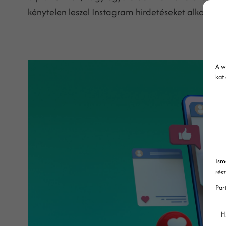
kénytelen leszel Instagram hirdetéseket alkalmazn
A w
kat
Ism
rés
Par
H