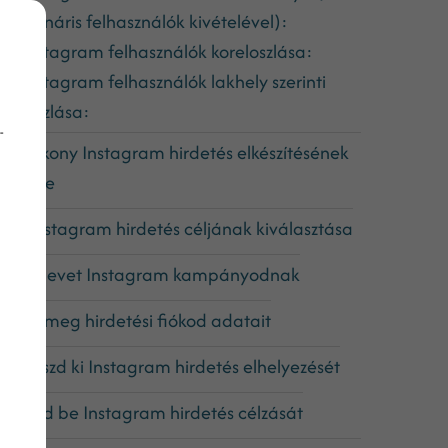
em bináris felhasználók kivételével):
Az Instagram felhasználók koreloszlása:
Az Instagram felhasználók lakhely szerinti
egoszlása:
-
 hatékony Instagram hirdetés elkészítésének
 lépése
. Az Instagram hirdetés céljának kiválasztása
. Adj nevet Instagram kampányodnak
. Add meg hirdetési fiókod adatait
. Válaszd ki Instagram hirdetés elhelyezését
. Állítsd be Instagram hirdetés célzását