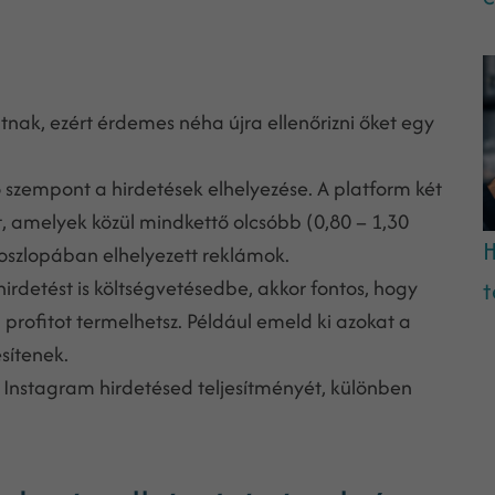
nak, ezért érdemes néha újra ellenőrizni őket egy
 szempont a hirdetések elhelyezése. A platform két
ot, amelyek közül mindkettő olcsóbb (0,80 – 1,30
H
 oszlopában elhelyezett reklámok.
irdetést is költségvetésedbe, akkor fontos, hogy
t
profitot termelhetsz. Például emeld ki azokat a
sítenek.
rd Instagram hirdetésed teljesítményét, különben