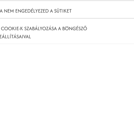
6
A NEM ENGEDÉLYEZED A SÜTIKET
I
7
 COOKIE-K SZABÁLYOZÁSA A BÖNGÉSZŐ
EÁLLÍTÁSAIVAL
K
hirdetés Neked?
K
hirdetései lehetővé teszik, hogy olyan
kik egyébként nem is tudnak márkádról. Tekintve hogy
k ezen a platformon, mindenképpen érdemes lesz
marketingedbe.
 regisztrált üzleti fiók felfuttatása a célod, a
ram
hirdetésekről tudnod érdemes!