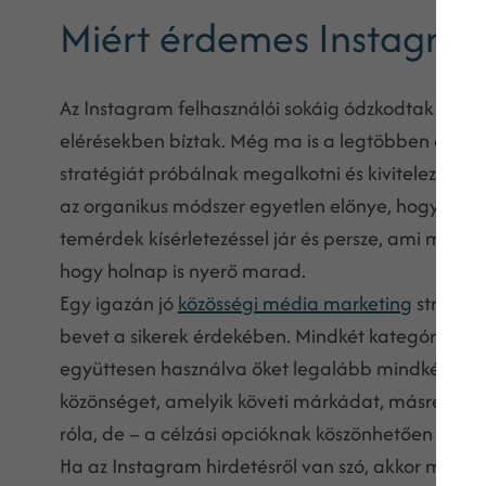
Miért érdemes Instagram 
Az Instagram felhasználói sokáig ódzkodtak az In
elérésekben bíztak. Még ma is a legtöbben autom
stratégiát próbálnak megalkotni és kivitelezni, 
az organikus módszer egyetlen előnye, hogy nem
temérdek kísérletezéssel jár és persze, ami ma m
hogy holnap is nyerő marad.
Egy igazán jó
közösségi média marketing
stratégi
bevet a sikerek érdekében. Mindkét kategóriának
együttesen használva őket legalább mindkét oldal 
közönséget, amelyik követi márkádat, másrészt pe
róla, de – a célzási opcióknak köszönhetően – jó e
Ha az Instagram hirdetésről van szó, akkor mind