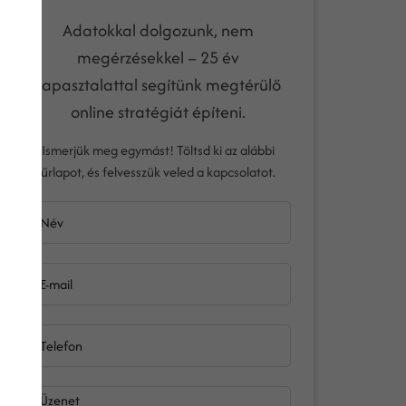
Adatokkal dolgozunk, nem
megérzésekkel – 25 év
tapasztalattal segítünk megtérülő
online stratégiát építeni.
Ismerjük meg egymást! Töltsd ki az alábbi
űrlapot, és felvesszük veled a kapcsolatot.
Név
E-mail
Telefon
Üzenet