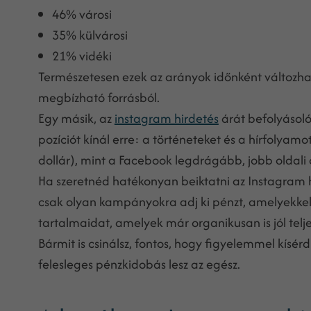
46% városi
35% külvárosi
21% vidéki
Természetesen ezek az arányok időnként változhat
megbízható forrásból.
Egy másik, az
instagram hirdetés
árát befolyásoló
pozíciót kínál erre: a történeteket és a hírfolyam
dollár), mint a Facebook legdrágább, jobb oldali
Ha szeretnéd hatékonyan beiktatni az Instagram h
csak olyan kampányokra adj ki pénzt, amelyekkel 
tartalmaidat, amelyek már organikusan is jól telje
Bármit is csinálsz, fontos, hogy figyelemmel kísé
felesleges pénzkidobás lesz az egész.