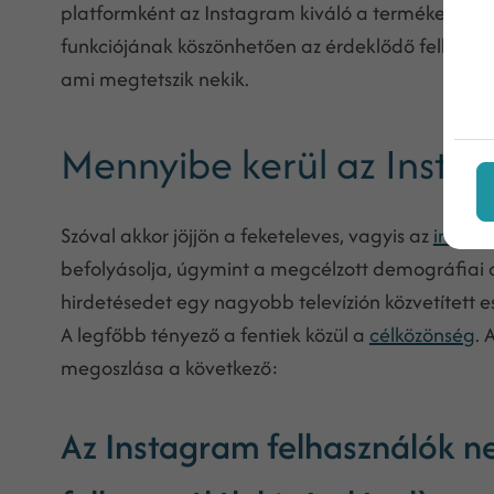
platformként az Instagram kiváló a termékek be
funkciójának köszönhetően az érdeklődő felhaszn
ami megtetszik nekik.
Mennyibe kerül az Instag
Szóval akkor jöjjön a feketeleves, vagyis az
instag
befolyásolja, úgymint a megcélzott demográfiai c
hirdetésedet egy nagyobb televízión közvetített e
A legfőbb tényező a fentiek közül a
célközönség
. 
megoszlása a következő:
Az Instagram felhasználók n