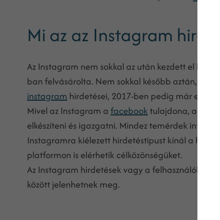
Mi az az Instagram hirde
Az Instagram nem sokkal az után kezdett el hirdet
ban felvásárolta. Nem sokkal később aztán, 201
instagram
hirdetései, 2017-ben pedig már egy mi
Mivel az Instagram a
facebook
tulajdona, a hirde
elkészíteni és igazgatni. Mindez temérdek intellig
Instagramra kiélezett hirdetéstípust kínál a hirde
platformon is elérhetik célközönségüket.
Az Instagram hirdetések vagy a felhasználók hírf
között jelenhetnek meg.