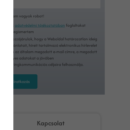
Nem vagyok robot!
Az
adatvédelmi tájékoztatóban
foglaltakat
megismertem
Hozzájárulok, hogy a Weboldal határozatlan ideig
ajánlatait, híreit tartalmazó elektronikus hírlevelet
küldjön az általam megadott e-mail címre, a megadott
személyes adatokat a jövőben
marketingkommunikációs céljaira felhasználja.
Feliratkozás
Kapcsolat