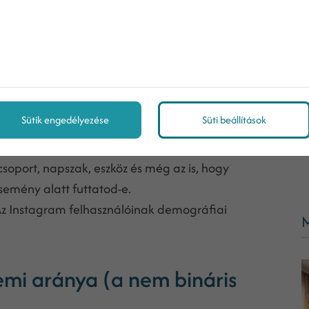
mutatására, ráadásul az Instagram Shopping
álók rögtön a platformon is megvásárolhatják azt,
ram hirdetés?
Sütik engedélyezése
Süti beállítások
ram hirdetés
ára. Ezt valójában több tényező is
soport, napszak, eszköz és még az is, hogy
semény alatt futtatod-e.
Az Instagram felhasználóinak demográfiai
M
emi aránya (a nem bináris