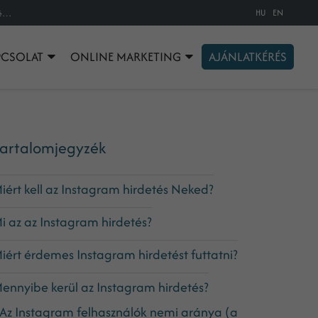
HU
EN
Instagram hirdetés útmutató kezdőknek, a nulláról a professzionális szintig, képekkel, útmutatókkal és gyakorlati példákkal, beá
PCSOLAT
ONLINE MARKETING
AJÁNLATKÉRÉS
artalomjegyzék
iért kell az Instagram hirdetés Neked?
i az az Instagram hirdetés?
iért érdemes Instagram hirdetést futtatni?
ennyibe kerül az Instagram hirdetés?
Az Instagram felhasználók nemi aránya (a