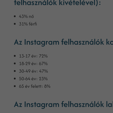
felhasználók kivételével):
43% nő
31% férfi
Az Instagram felhasználók ko
13-17 év: 72%
18-29 év: 67%
30-49 év: 47%
50-64 év: 23%
65 év felett: 8%
Az Instagram felhasználók la