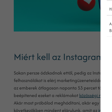
H
A
B
Miért kell az Instagram 
Sokan persze ódzkodnak ettől, pedig az Instagram 
felhasználókat is elérj marketingüzeneteiddel, a
az emberek átlagosan naponta 53 percet töltene
beépítened ezeket a reklámokat
közösségi média
Akár most próbálod meghódítani, akár egy régebben
következőkben mindent elárulunk, amit az
instag