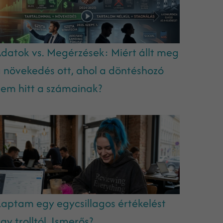
datok vs. Megérzések: Miért állt meg
 növekedés ott, ahol a döntéshozó
em hitt a számainak?
aptam egy egycsillagos értékelést
gy trolltól. Ismerős?