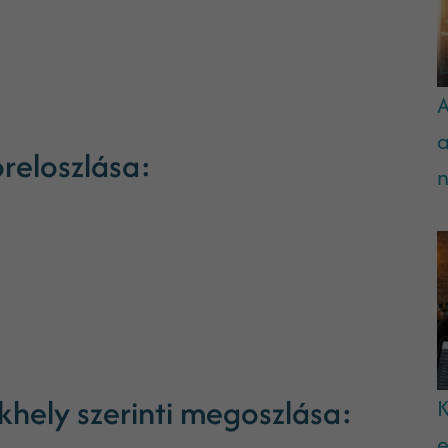
A
a
reloszlása:
n
khely szerinti megoszlása:
K
e