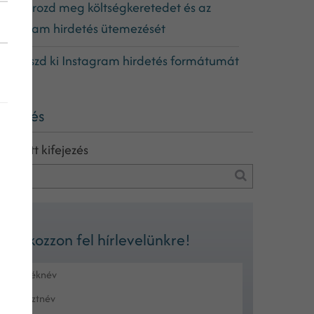
. Határozd meg költségkeretedet és az
nstagram hirdetés ütemezését
. Válaszd ki Instagram hirdetés formátumát
eresés
eresett kifejezés
Iratkozzon fel hírlevelünkre!