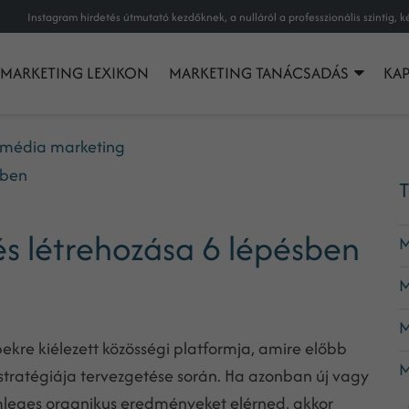
MARKETING LEXIKON
MARKETING TANÁCSADÁS
KA
 média marketing
sben
T
és létrehozása 6 lépésben
M
M
M
ekre kiélezett közösségi platformja, amire előbb
M
stratégiája tervezgetése során. Ha azonban új vagy
mleges organikus eredményeket elérned, akkor