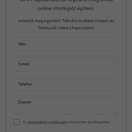
online stratégiát építeni.
Ismerjük meg egymást! Töltsd ki az alábbi űrlapot, és
felvesszük veled a kapcsolatot.
Név
E-mail
Telefon
Üzenet
Az
adatvédelmi nyilatkozat
ot elolvastam és elfogadom.