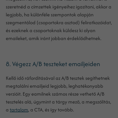
szeretnéd a címzettek igényeihez igazítani, akkor a
legjobb, ha különféle szempontok alapján
szegmentálod (csoportokra osztod) feliratkozóidat,
és ezeknek a csoportoknak küldesz ki olyan
emaileket, amik iránt jobban érdeklődhetnek.
8. Végezz A/B teszteket emailjeiden
Kellő idő ráfordításával az A/B tesztek segíthetnek
megtalálni emailjeid legjobb, leghatékonyabb
verzióit. Egy eamilnek számos része vethető A/B
tesztelés alá, úgymint a tárgy mező, a megszólítás,
a
tartalom
, a CTA, és így tovább.