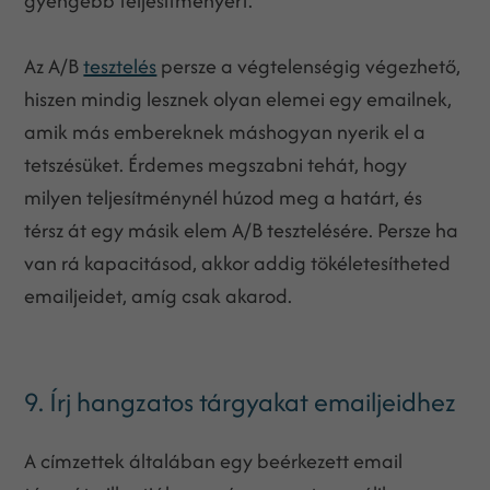
gyengébb teljesítményért.
Az A/B
tesztelés
persze a végtelenségig végezhető,
hiszen mindig lesznek olyan elemei egy emailnek,
amik más embereknek máshogyan nyerik el a
tetszésüket. Érdemes megszabni tehát, hogy
milyen teljesítménynél húzod meg a határt, és
térsz át egy másik elem A/B tesztelésére. Persze ha
van rá kapacitásod, akkor addig tökéletesítheted
emailjeidet, amíg csak akarod.
9. Írj hangzatos tárgyakat emailjeidhez
A címzettek általában egy beérkezett email