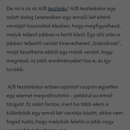
De mi is az az A/B
tesztelés
? A/B teszteléskor egy
adott dolog (esetedben egy email) két eltérő
verzióját használod élesben, hogy megfigyelhesd,
melyik teljesít jobban a kettő közül. Egy idő után a
jobban teljesítő verziót kinevezheted „bajnoknak”,
majd készíthetsz ebből egy másik verziót, hogy
megnézd, az jobb eredményeket hoz-e, és így
tovább.
A/B teszteléskor erősen ajánlott csupán egyetlen
egy elemet megváltoztatni – például az email
tárgyát. Ez azért fontos, mert ha több elem is
különbözik egy email két verziója között, akkor nem
fogod tudni, hogy melyikük felelős a jobb vagy