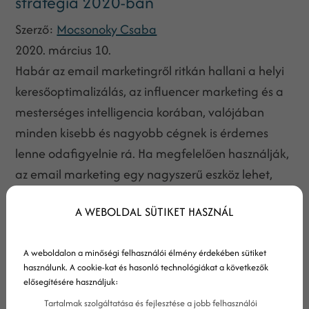
stratégia 2020-ban
Szerző:
Mocsonoky Csaba
2020. március 10.
Habár az email marketingről ritkán hallani a helyi
keresőoptimalizálás, az influencer marketing és a
mesterséges intelligencia korában, valójában
minden kisebb és nagyobb cégnek is érdemes
lenne odafigyelnie rá. Ha megfelelően használják,
az email marketing egy nagyszerű eszköz lehet,
amivel nem csak új ügyfeleket szerezhetsz, hanem
A WEBOLDAL SÜTIKET HASZNÁL
a meglévőket is könnyebben tarthatod meg.
A weboldalon a minőségi felhasználói élmény érdekében sütiket
használunk. A cookie-kat és hasonló technológiákat a következők
elősegítésére használjuk:
Tartalmak szolgáltatása és fejlesztése a jobb felhasználói