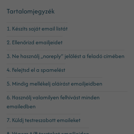
Tartalomjegyzék
1. Készíts saját email listát
2. Ellenőrizd emailjeidet
3. Ne használj „noreply” jelölést a feladó címében
4. Felejtsd el a spamelést
5. Mindig mellékelj aláírást emailjeidben
6. Használj valamilyen felhívást minden
emailedben
7. Küldj testreszabott emaileket
8. Végezz A/B teszteket emailjeiden