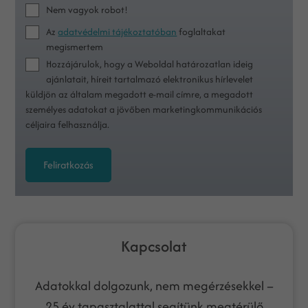
Nem vagyok robot!
Az
adatvédelmi tájékoztatóban
foglaltakat
megismertem
Hozzájárulok, hogy a Weboldal határozatlan ideig
ajánlatait, híreit tartalmazó elektronikus hírlevelet
küldjön az általam megadott e-mail címre, a megadott
személyes adatokat a jövőben marketingkommunikációs
céljaira felhasználja.
Feliratkozás
Kapcsolat
Adatokkal dolgozunk, nem megérzésekkel –
25 év tapasztalattal segítünk megtérülő