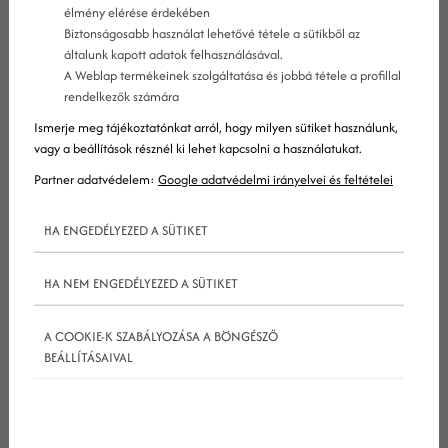
élmény elérése érdekében
Biztonságosabb használat lehetővé tétele a sütikből az
általunk kapott adatok felhasználásával.
A Weblap termékeinek szolgáltatása és jobbá tétele a profillal
rendelkezők számára
Ismerje meg tájékoztatónkat arról, hogy milyen sütiket használunk,
vagy a beállítások résznél ki lehet kapcsolni a használatukat.
Partner adatvédelem:
Google adatvédelmi irányelvei és feltételei
2020-ban nem kérdés, hogy nagyon is megéri az
HA ENGEDÉLYEZED A SÜTIKET
email
marketinggel foglalkozni, az azonban már
egészen más téma, hogy mi kell az igazán
HA NEM ENGEDÉLYEZED A SÜTIKET
hatékony
email
marketinghez. Nos, a
következőkben ehhez szeretnénk 9 bizonyítottan
A COOKIE-K SZABÁLYOZÁSA A BÖNGÉSZŐ
hatékony technikát, stratégiát felvázolni, hogy
BEÁLLÍTÁSAIVAL
ennyivel is segítsük munkádat!