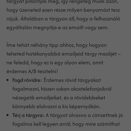
tárgyát pillantják meg, így rengeteg múlik azon,
hogy üzeneted ezen része milyen benyomást tesz
rájuk. Általában a tárgyon áll, hogy a felhasználó
egyáltalán megnyitja-e az emailt vagy sem.
Íme tehát néhány tipp ahhoz, hogy hogyan
teheted hatékonyabbá emailjeid tárgy mezőjét –
ne feledd, hogy ez is egy olyan elem, amit
érdemes A/B tesztelni!
Fogd rövidre:
Érdemes rövid tárgyakat
fogalmazni, hiszen sokan okostelefonjaikról
nézegetik emailjeiket, és a rövidebbeket
könnyebb elolvasni a kis képernyőkön.
Térj a tárgyra:
A tárgyat olvasva a címzettnek jó
fogalma kell legyen arról, hogy mire számíthat