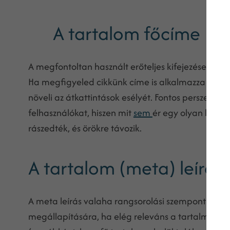
A tartalom főcíme
A megfontoltan használt erőteljes kifejezések képe
Ha megfigyeled cikkünk címe is alkalmazza ezt, 
növeli az átkattintások esélyét. Fontos persze nem 
felhasználókat, hiszen mit
sem
ér egy olyan látog
rászedték, és örökre távozik.
A tartalom (meta) leírás
A meta leírás valaha rangsorolási szempont volt
megállapítására, ha elég releváns a tartalma a k