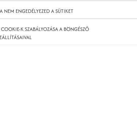
K
A NEM ENGEDÉLYEZED A SÜTIKET
 COOKIE-K SZABÁLYOZÁSA A BÖNGÉSZŐ
EÁLLÍTÁSAIVAL
, hisz nem elég csak azon dolgozniuk, hogy
nálók számára (
seo
), valahogy rá is kell venni őket,
rengeteg mutatónak, amelyek együttesen adnak
l, kétségtelenül az egyik legfontosabb tényezőnek
tod a
google
Search Console eszközét webhelyed
 – fellendítésére.