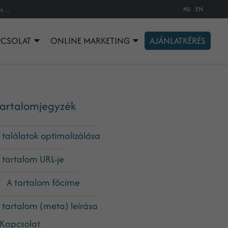
HU
EN
6 profi módszer az átkattintások fellendítésére a Google Search Console segítségével
PCSOLAT
ONLINE MARKETING
AJÁNLATKÉRÉS
artalomjegyzék
 találatok optimalizálása
 tartalom URL-je
 tartalom főcíme
 tartalom (meta) leírása
Kapcsolat