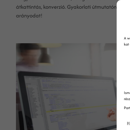
átkattintás, konverzió. Gyakorlati útmutatónk segít
arányodat!
A w
kat
Ism
rés
Par
H