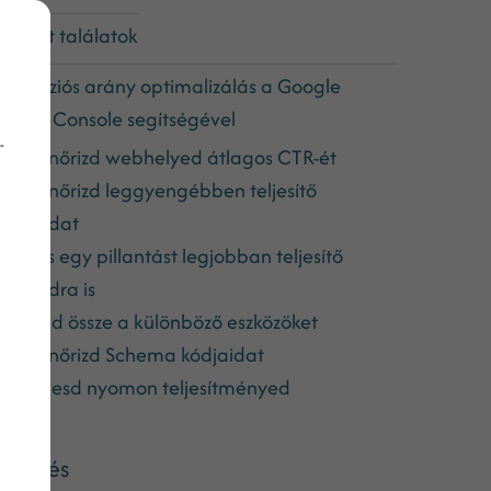
ővített találatok
onverziós arány optimalizálás a Google
earch Console segítségével
-
1. Ellenőrizd webhelyed átlagos CTR-ét
2. Ellenőrizd leggyengébben teljesítő
ldalaidat
3. Vess egy pillantást legjobban teljesítő
ldalaidra is
4. Vesd össze a különböző eszközöket
5. Ellenőrizd Schema kódjaidat
6. Kövesd nyomon teljesítményed
eresés