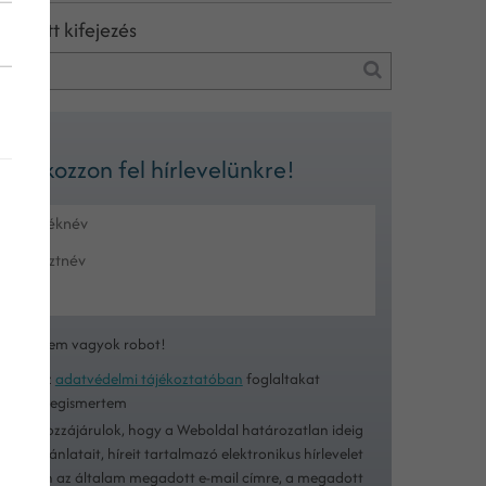
eresett kifejezés
Iratkozzon fel hírlevelünkre!
Nem vagyok robot!
Az
adatvédelmi tájékoztatóban
foglaltakat
megismertem
Hozzájárulok, hogy a Weboldal határozatlan ideig
ajánlatait, híreit tartalmazó elektronikus hírlevelet
küldjön az általam megadott e-mail címre, a megadott