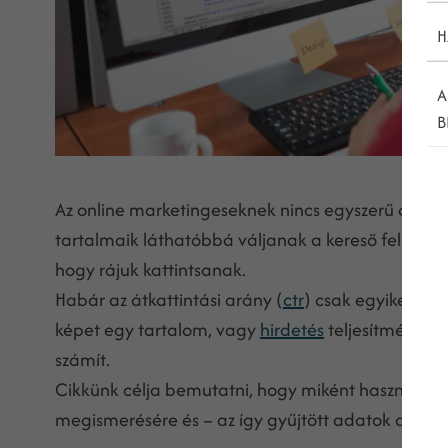
H
A
B
Az online marketingeseknek nincs egyszerű dolguk
tartalmaik láthatóbbá váljanak a kereső felhasz
hogy rájuk kattintsanak.
Habár az átkattintási arány (
ctr
) csak egyike a 
képet egy tartalom, vagy
hirdetés
teljesítményérő
számít.
Cikkünk célja bemutatni, hogy miként használha
megismerésére és – az így gyűjtött adatok alapján