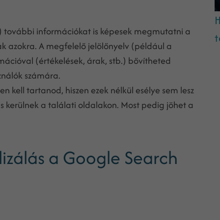
H
k) további információkat is képesek megmutatni a
t
k azokra. A megfelelő jelölőnyelv (például a
mációval (értékelések, árak, stb.) bővítheted
sználók számára.
 kell tartanod, hiszen ezek nélkül esélye sem lesz
is kerülnek a találati oldalakon. Most pedig jöhet a
lizálás a Google Search