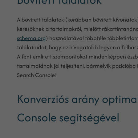
A bővített találatok (korábban bővített kivonato
keresőknek a tartalmakról, mielőtt rákattintanána
schema.org
) használatával többféle többletinfor
találataidat, hogy az hívogatóbb legyen a felha
A fent említett szempontokat mindenképpen észben
tartalmaidnak jól teljesíteni, bármelyik pozícióba 
Search Console!
Konverziós arány optima
Console segítségével