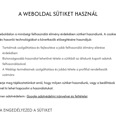
ségével te is drasztikusan javíthatod átkattintási
B
A WEBOLDAL SÜTIKET HASZNÁL
K
S
eboldalon a minőségi felhasználói élmény érdekében sütiket használunk. A cookie
 és hasonló technológiákat a következők elősegítésére használjuk:
Tartalmak szolgáltatása és fejlesztése a jobb felhasználói élmény elérése
o
érdekében
Biztonságosabb használat lehetővé tétele a sütikből az általunk kapott adatok
felhasználásával.
o
A Weblap termékeinek szolgáltatása és jobbá tétele a profillal rendelkezők
számára
erje meg tájékoztatónkat arról, hogy milyen sütiket használunk, vagy a beállítások
znél ki lehet kapcsolni a használatukat.
tner adatvédelem:
Google adatvédelmi irányelvei és feltételei
K
A ENGEDÉLYEZED A SÜTIKET