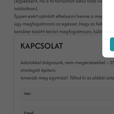
(egyébként, ha a fő tartalmon belül talál valamit
találatban).
Éppen ezért ajánlott elhelyezni benne a megcélzo
úgy megfogalmazni az egészet, hogy az felkeltse 
karakter közötti leírást megfogalmazni, különben 
KAPCSOLAT
Adatokkal dolgozunk, nem megérzésekkel – 25 
stratégiát építeni.
Ismerjük meg egymást! Töltsd ki az alábbi űrla
Név
E-mail