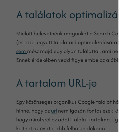
A találatok optimalizálá
Mielőtt belevetnénk magunkat a Search Console f
(és ezzel együtt találataid optimalizálására). Hab
sem
mész majd egy olyan találattal, ami nem öszt
Ennek érdekében vedd figyelembe az alábbiakat
A tartalom URL-je
Egy közönséges organikus Google találat három e
hinné, hogy az
url
nem igazán fontos ezek közül, ped
hogy miről szól az adott találat tartalma. Egy ne
kelthet az óvatosabb felhasználókban.