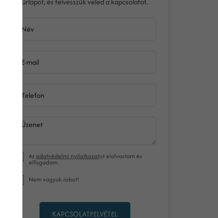
űrlapot, és felvesszük veled a kapcsolatot.
Név
E-mail
Telefon
Üzenet
Az
adatvédelmi nyilatkozat
ot elolvastam és
elfogadom.
Nem vagyok robot!
KAPCSOLATFELVÉTEL