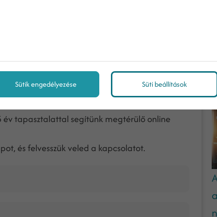
, akkor az jelenik majd meg a meta leírás helyén a
tt kulcsszót, valamilyen természetes formában, és
a kereső felhasználó érdeklődését. Igyekezz 150-165
a Google elrejti szöveged végét.
M
Sütik engedélyezése
Süti beállítások
év tapasztalattal segítünk megtérülő online
pot, és felvesszük veled a kapcsolatot.
A
a
n