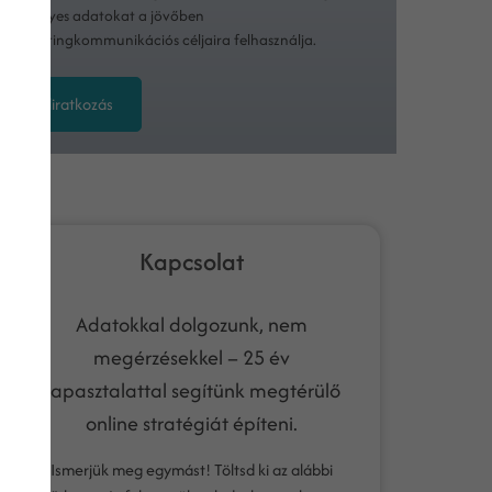
személyes adatokat a jövőben
marketingkommunikációs céljaira felhasználja.
Feliratkozás
Kapcsolat
Adatokkal dolgozunk, nem
megérzésekkel – 25 év
tapasztalattal segítünk megtérülő
online stratégiát építeni.
Ismerjük meg egymást! Töltsd ki az alábbi