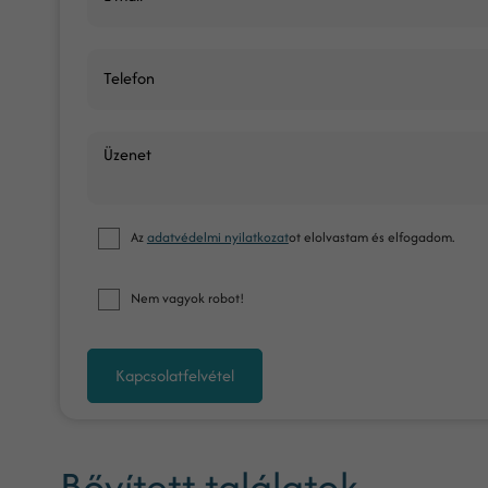
Telefon
Üzenet
Az
adatvédelmi nyilatkozat
ot elolvastam és elfogadom.
Nem vagyok robot!
Kapcsolatfelvétel
Bővített találatok