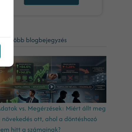
ég több blogbejegyzés
datok vs. Megérzések: Miért állt meg
 növekedés ott, ahol a döntéshozó
em hitt a számainak?