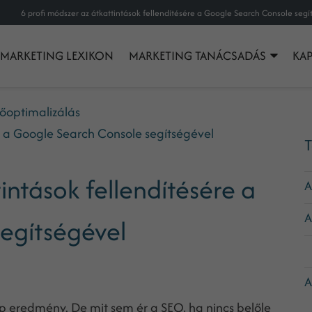
MARKETING LEXIKON
MARKETING TANÁCSADÁS
KA
őoptimalizálás
re a Google Search Console segítségével
T
intások fellendítésére a
A
A
egítségével
A
A
ép eredmény. De mit sem ér a SEO, ha nincs belőle