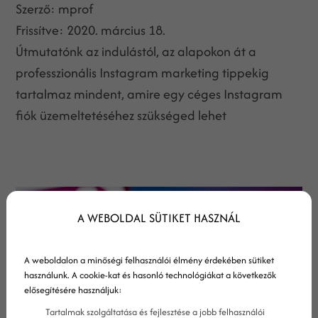
Szerző:
mprof
Frissítve:
2020. március 18.
Útmutatónk az indulástól, az alapokon át a
professzionális Instagram marketing tippekig
tartalmaz mindent, amire egy céges Instagram
fiók üzemeltetéséhez szükséged lehet
A WEBOLDAL SÜTIKET HASZNÁL
A weboldalon a minőségi felhasználói élmény érdekében sütiket
használunk. A cookie-kat és hasonló technológiákat a következők
elősegítésére használjuk:
Tartalmak szolgáltatása és fejlesztése a jobb felhasználói