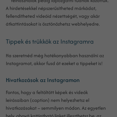
felhasználók pedig lapozgatni tudnak közöttük.
A hirdetésekkel népszerűsítheted márkádat,
fellendítheted videóid nézettségét, vagy akár
átkattintásokat is ösztönözhetsz webhelyedre.
Tippek és trükkök az Instagramra
Ha szeretnéd még hatékonyabban használni az
Instagramot, akkor fusd át ezeket a tippeket is!
Hivatkozások az Instagramon
Fontos, hogy a feltöltött képek és videók
leírásaiban (caption) nem helyezhetsz el
hivatkozásokat – semmilyen módon. Az egyetlen
hely, ahová kattintható linket illeszthetsz be, az