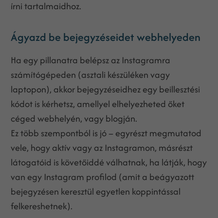
írni tartalmaidhoz.
Ágyazd be bejegyzéseidet webhelyeden
Ha egy pillanatra belépsz az Instagramra
számítógépeden (asztali készüléken vagy
laptopon), akkor bejegyzéseidhez egy beillesztési
kódot is kérhetsz, amellyel elhelyezheted őket
céged webhelyén, vagy blogján.
Ez több szempontból is jó – egyrészt megmutatod
vele, hogy aktív vagy az Instagramon, másrészt
látogatóid is követőiddé válhatnak, ha látják, hogy
van egy Instagram profilod (amit a beágyazott
bejegyzésen keresztül egyetlen koppintással
felkereshetnek).