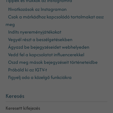
Tippek és trükkök az Instagramra
Hivatkozások az Instagramon
Csak a márkádhoz kapcsolódó tartalmakat ossz
meg
Indíts nyereményjátékokat
Vegyél részt a beszélgetésekben
Ágyazd be bejegyzéseidet webhelyeden
Vedd fel a kapcsolatot influencerekkel
Oszd meg mások bejegyzéseit történeteidbe
Próbáld ki az IGTV-t
Figyelj oda a közelgő funkciókra
Keresés
Keresett kifejezés