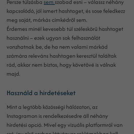
Persze túlzásba
sem
szabad esni – válassz néhány
kapcsolódó, jól ismert hashtaget, és sose feledkezz
meg saját, márkás címkédről sem.
Érdemes minél kevesebb túl széleskörű hashtaget
használni – ezek ugyan sok felhasználót
vonzhatnak be, de ha nem valami márkád
számára releváns hashtagen keresztül találtak
rád, akkor nem biztos, hogy követővé is válnak
majd.
Használd a hirdetéseket
Mint a legtöbb közösségi hálózaton, az
Instagramon is rendelkezésedre áll néhány
hirdetési opció. Mivel egy vizuális platformról van
szó, így első sorban látványos reklámokban kell,