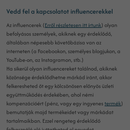
Vedd fel a kapcsolatot influencerekkel
Az influencerek (
Erről részletesen itt írtunk
) olyan
befolyásos személyek, akiknek egy érdeklődő,
általában népesebb követőbázisa van az
interneten (a Facebookon, személyes blogjukon, a
YouTube-on, az Instagramon, stb.)
Ha sikerül olyan influencereket találnod, akiknek
közönsége érdeklődhetne márkád iránt, akkor
felkeresheted őt egy kölcsönösen előnyös üzleti
együttműködés érdekében, ahol némi
kompenzációért (pénz, vagy egy ingyenes
termék
)
bemutatják majd termékeidet vagy márkádat
tartalmaikban. Ezzel rengeteg érdeklődő
felhasználó elé juttathatod el nevedet.