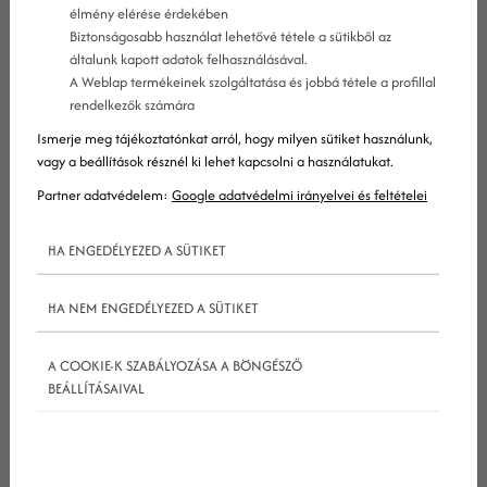
élmény elérése érdekében
Biztonságosabb használat lehetővé tétele a sütikből az
általunk kapott adatok felhasználásával.
A Weblap termékeinek szolgáltatása és jobbá tétele a profillal
Mindenki hallott már az Instagramról, és talán
rendelkezők számára
üzleti potenciáljáról is, de kevesen képesek igazán
Ismerje meg tájékoztatónkat arról, hogy milyen sütiket használunk,
hatékonyan alkalmazni ezt a népszerű platformot
vagy a beállítások résznél ki lehet kapcsolni a használatukat.
marketingstratégiájuk részeként. Következő
Partner adatvédelem:
Google adatvédelmi irányelvei és feltételei
útmutatónk ebben igyekszik segítséget nyújtani.
HA ENGEDÉLYEZED A SÜTIKET
Az Instagram egy elsősorban képmegosztó
közösségi platform, amely 2010-ben jött létre, és
HA NEM ENGEDÉLYEZED A SÜTIKET
amelyet a
facebook
2012-ben egymilliárd
dollárért megvásárolt. A világ legnépszerűbb
A COOKIE-K SZABÁLYOZÁSA A BÖNGÉSZŐ
képmegosztó közösségi hálózata naponta 500
BEÁLLÍTÁSAIVAL
millió, havonta pedig 800 millió aktív
felhasználóval büszkélkedik, amiből tisztán látszik,
hogy milyen temérdek lehetőséget is kínál a