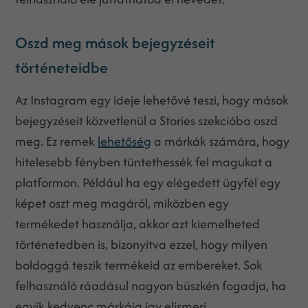
Oszd meg mások bejegyzéseit
történeteidbe
Az Instagram egy ideje lehetővé teszi, hogy mások
bejegyzéseit közvetlenül a Stories szekcióba oszd
meg. Ez remek
lehetőség
a márkák számára, hogy
hitelesebb fényben tüntethessék fel magukat a
platformon. Például ha egy elégedett ügyfél egy
képet oszt meg magáról, miközben egy
termékedet használja, akkor azt kiemelheted
történetedben is, bizonyítva ezzel, hogy milyen
boldoggá teszik termékeid az embereket. Sok
felhasználó ráadásul nagyon büszkén fogadja, ha
egyik kedvenc márkája így elismeri.