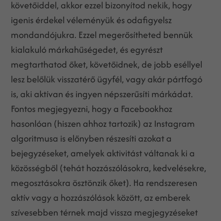
követőiddel, akkor ezzel bizonyítod nekik, hogy
igenis érdekel véleményük és odafigyelsz
mondandójukra. Ezzel megerősítheted bennük
kialakuló márkahűségedet, és egyrészt
megtarthatod őket, követőidnek, de jobb eséllyel
lesz belőlük visszatérő ügyfél, vagy akár pártfogó
is, aki aktívan és ingyen népszerűsíti márkádat.
Fontos megjegyezni, hogy a Facebookhoz
hasonlóan (hiszen ahhoz tartozik) az Instagram
algoritmusa is előnyben részesíti azokat a
bejegyzéseket, amelyek aktivitást váltanak ki a
közösségből (tehát hozzászólásokra, kedvelésekre,
megosztásokra ösztönzik őket). Ha rendszeresen
aktív vagy a hozzászólások között, az emberek
szívesebben térnek majd vissza megjegyzéseket