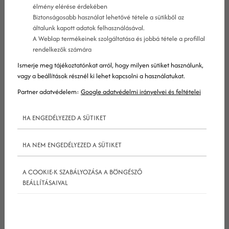
élmény elérése érdekében
Biztonságosabb használat lehetővé tétele a sütikből az
általunk kapott adatok felhasználásával.
A Weblap termékeinek szolgáltatása és jobbá tétele a profillal
rendelkezők számára
Ismerje meg tájékoztatónkat arról, hogy milyen sütiket használunk,
Ha most is épp ilyen időszakod van, akkor jó helyen
vagy a beállítások résznél ki lehet kapcsolni a használatukat.
jársz. Az alábbiakban néhány hasznos tanácsot
Partner adatvédelem:
Google adatvédelmi irányelvei és feltételei
osztunk meg arról, hogy hogyan hozd helyre
HA ENGEDÉLYEZED A SÜTIKET
tartalommarketing
-stratégiádat, és hogyan
derítsd ki, miről lenne érdemes tartalmakat
HA NEM ENGEDÉLYEZED A SÜTIKET
készítened!
A COOKIE-K SZABÁLYOZÁSA A BÖNGÉSZŐ
A tartalomstratégia dokumentálása
BEÁLLÍTÁSAIVAL
Tartalomstratégiád dokumentálása nem csak
arról szól, hogy összeírod, milyen tartalmakat