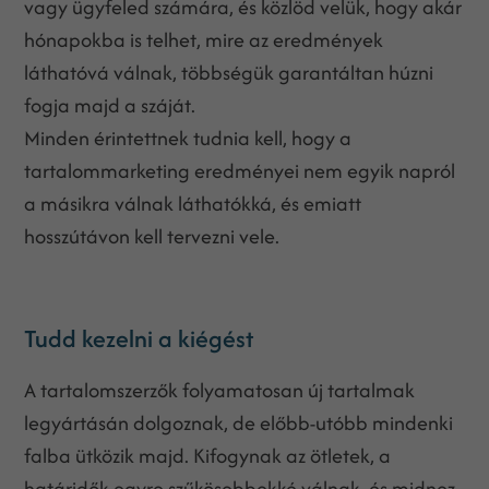
vagy ügyfeled számára, és közlöd velük, hogy akár
hónapokba is telhet, mire az eredmények
láthatóvá válnak, többségük garantáltan húzni
fogja majd a száját.
Minden érintettnek tudnia kell, hogy a
tartalommarketing eredményei nem egyik napról
a másikra válnak láthatókká, és emiatt
hosszútávon kell tervezni vele.
Tudd kezelni a kiégést
A tartalomszerzők folyamatosan új tartalmak
legyártásán dolgoznak, de előbb-utóbb mindenki
falba ütközik majd. Kifogynak az ötletek, a
határidők egyre szűkösebbekké válnak, és midnez