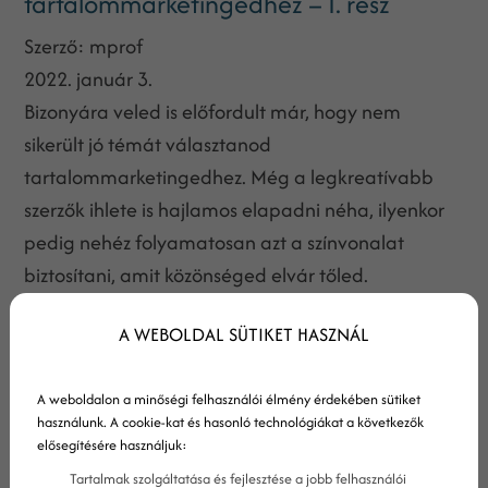
tartalommarketingedhez – I. rész
Szerző:
mprof
2022. január 3.
Bizonyára veled is előfordult már, hogy nem
sikerült jó témát választanod
tartalommarketingedhez. Még a legkreatívabb
szerzők ihlete is hajlamos elapadni néha, ilyenkor
pedig nehéz folyamatosan azt a színvonalat
biztosítani, amit közönséged elvár tőled.
A WEBOLDAL SÜTIKET HASZNÁL
A weboldalon a minőségi felhasználói élmény érdekében sütiket
használunk. A cookie-kat és hasonló technológiákat a következők
elősegítésére használjuk:
Tartalmak szolgáltatása és fejlesztése a jobb felhasználói