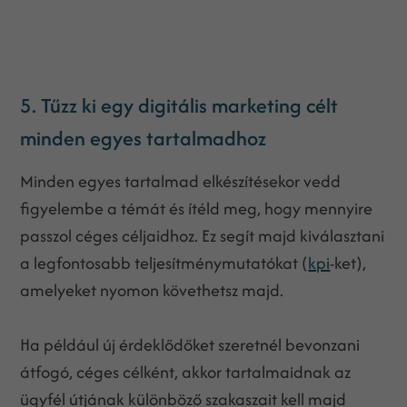
5. Tűzz ki egy digitális marketing célt
minden egyes tartalmadhoz
Minden egyes tartalmad elkészítésekor vedd
figyelembe a témát és ítéld meg, hogy mennyire
passzol céges céljaidhoz. Ez segít majd kiválasztani
a legfontosabb teljesítménymutatókat (
kpi
-ket),
amelyeket nyomon követhetsz majd.
Ha például új érdeklődőket szeretnél bevonzani
átfogó, céges célként, akkor tartalmaidnak az
ügyfél útjának különböző szakaszait kell majd