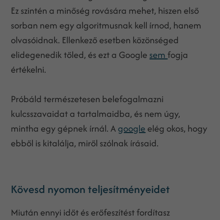
Ez szintén a minőség rovására mehet, hiszen első
sorban nem egy algoritmusnak kell írnod, hanem
olvasóidnak. Ellenkező esetben közönséged
elidegenedik tőled, és ezt a Google
sem
fogja
értékelni.
Próbáld természetesen belefogalmazni
kulcsszavaidat a tartalmaidba, és nem úgy,
mintha egy gépnek írnál. A
google
elég okos, hogy
ebből is kitalálja, miről szólnak írásaid.
Kövesd nyomon teljesítményeidet
Miután ennyi időt és erőfeszítést fordítasz