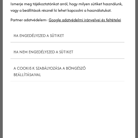
online jelenléthez.
Ismerje meg tájékoztatónkat arról, hogy milyen sütiket használunk,
vagy a beállítások résznél ki lehet kapcsolni a használatukat.
Partner adatvédelem:
Google adatvédelmi irányelvei és feltételei
HA ENGEDÉLYEZED A SÜTIKET
HA NEM ENGEDÉLYEZED A SÜTIKET
A COOKIE-K SZABÁLYOZÁSA A BÖNGÉSZŐ
BEÁLLÍTÁSAIVAL
Mi az a SEO linképítés?
A
seo
linképítés
olyan folyamat, amelynek során