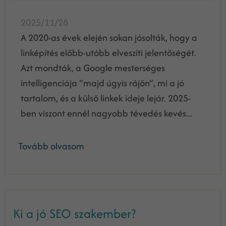
2025/11/28
A 2020-as évek elején sokan jósolták, hogy a
linképítés előbb-utóbb elveszíti jelentőségét.
Azt mondták, a Google mesterséges
intelligenciája “majd úgyis rájön”, mi a jó
tartalom, és a külső linkek ideje lejár. 2025-
ben viszont ennél nagyobb tévedés kevés...
Tovább olvasom
Ki a jó SEO szakember?