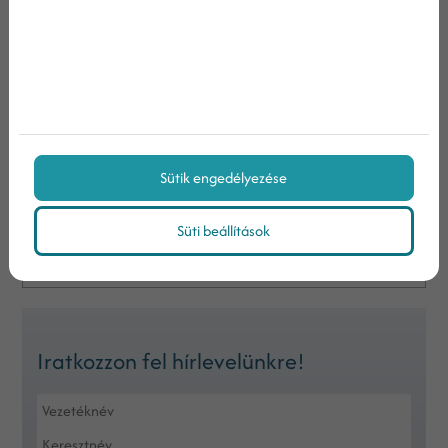
Minőségi tartalom készítése
Vendégblogolás
Linkcsere
Hogyan kerüld el a SEO linképítés hibáit?
Sütik engedélyezése
Keresés
Keresett kifejezés
Süti beállítások
Iratkozzon fel hírlevelünkre!