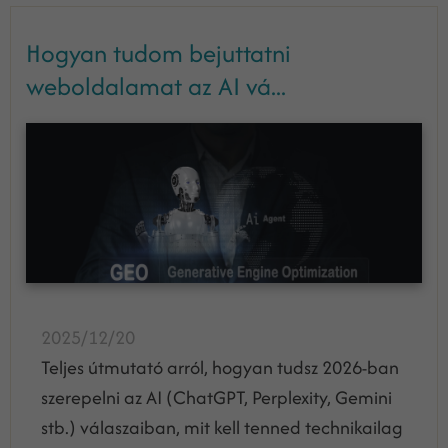
Hogyan tudom bejuttatni
weboldalamat az AI vá...
2025/12/20
Teljes útmutató arról, hogyan tudsz 2026-ban
szerepelni az AI (ChatGPT, Perplexity, Gemini
stb.) válaszaiban, mit kell tenned technikailag