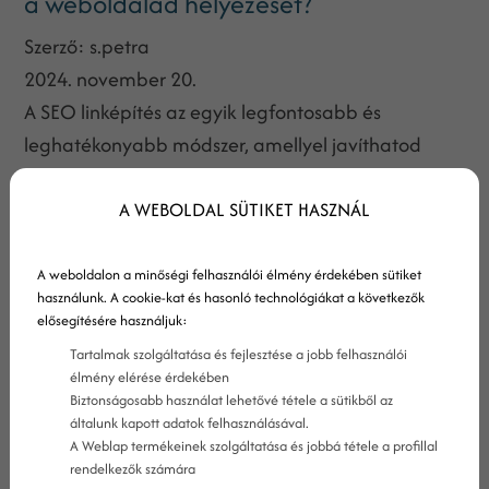
a weboldalad helyezését?
Szerző:
s.petra
2024. november 20.
A SEO linképítés az egyik legfontosabb és
leghatékonyabb módszer, amellyel javíthatod
weboldalad helyezését a Google keresőjében. A
linképítés nem csupán a forgalom növelésében
A WEBOLDAL SÜTIKET HASZNÁL
segít, hanem a weboldal hitelességének és
autoritásának növelésében is kulcsszerepet játszik.
A weboldalon a minőségi felhasználói élmény érdekében sütiket
használunk. A cookie-kat és hasonló technológiákat a következők
De hogyan is működik pontosan a SEO linképítés,
elősegítésére használjuk:
és hogyan érheted el, hogy a keresőmotorok és a
Tartalmak szolgáltatása és fejlesztése a jobb felhasználói
látogatók egyaránt a te oldaladat találják
élmény elérése érdekében
Biztonságosabb használat lehetővé tétele a sütikből az
meg? Ebben a cikkben részletesen bemutatjuk, mi
általunk kapott adatok felhasználásával.
a SEO linképítés, hogyan végezheted el
A Weblap termékeinek szolgáltatása és jobbá tétele a profillal
hatékonyan, és miért nélkülözhetetlen a sikeres
rendelkezők számára