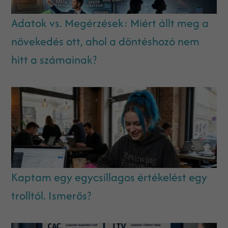
Adatok vs. Megérzések: Miért állt meg a
növekedés ott, ahol a döntéshozó nem
hitt a számainak?
Kaptam egy egycsillagos értékelést egy
trolltól. Ismerős?