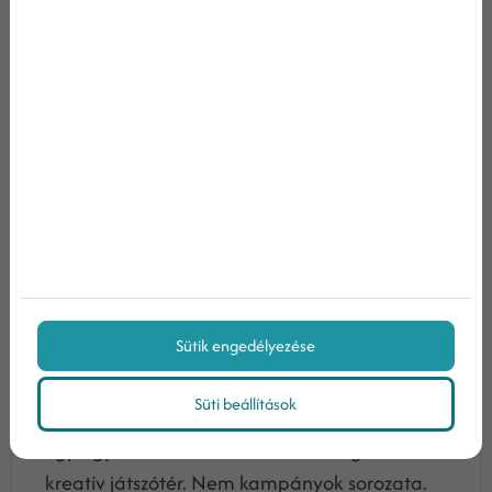
Hogyan állíts fel vállalati marketing
fő teljesítmény mutató...
Sütik engedélyezése
Süti beállítások
2026/02/25
Egy ügyvezető számára a marketing nem
kreatív játszótér. Nem kampányok sorozata.