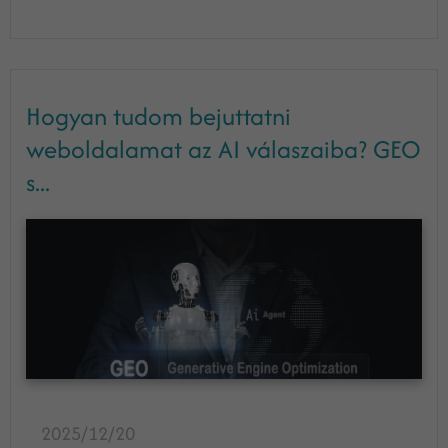
Hogyan tudom bejuttatni
weboldalamat az AI válaszaiba? GEO
s...
2025/12/20