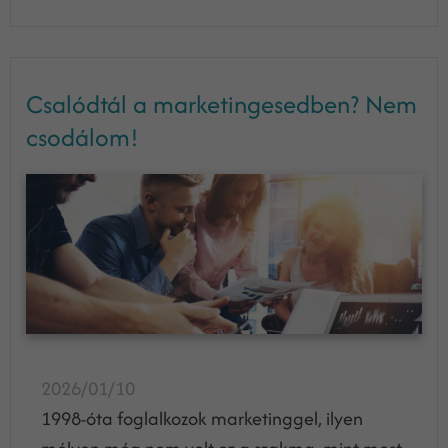
Csalódtál a marketingesedben? Nem
csodálom!
2026/01/10
1998-óta foglalkozok marketinggel, ilyen