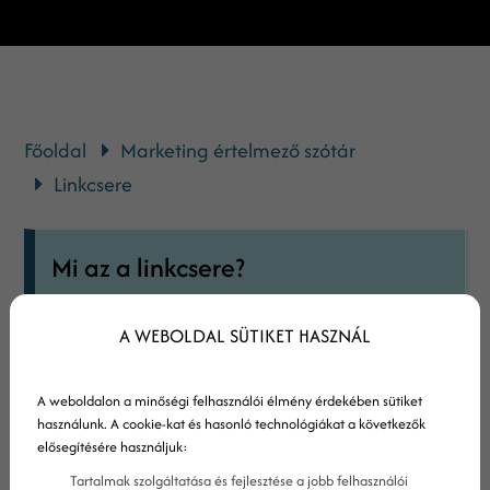
Főoldal
Marketing értelmező szótár
Linkcsere
Mi az a linkcsere?
A linkcsere olyan SEO stratégia, amely során
A WEBOLDAL SÜTIKET HASZNÁL
két vagy több weboldal kölcsönösen
hivatkozik egymás tartalmára. A linkcsere
A weboldalon a minőségi felhasználói élmény érdekében sütiket
célja, hogy növelje az érintett weboldalak
használunk. A cookie-kat és hasonló technológiákat a következők
elősegítésére használjuk:
látogatottságát és javítsa azok
Tartalmak szolgáltatása és fejlesztése a jobb felhasználói
keresőmotorokban elért helyezését. Ez a