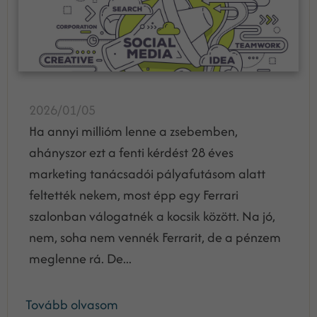
2026/01/05
Ha annyi millióm lenne a zsebemben,
ahányszor ezt a fenti kérdést 28 éves
marketing tanácsadói pályafutásom alatt
feltették nekem, most épp egy Ferrari
szalonban válogatnék a kocsik között. Na jó,
nem, soha nem vennék Ferrarit, de a pénzem
meglenne rá. De...
Tovább olvasom