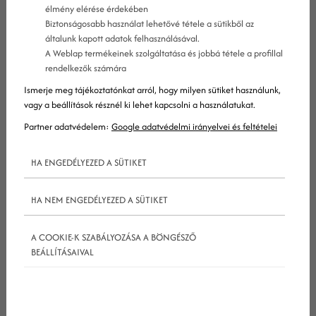
élmény elérése érdekében
gyakorlat a linképítés egyik formája, amely
Biztonságosabb használat lehetővé tétele a sütikből az
segíthet növelni a weboldalak láthatóságát
általunk kapott adatok felhasználásával.
A Weblap termékeinek szolgáltatása és jobbá tétele a profillal
és autoritását az online térben.
rendelkezők számára
Ismerje meg tájékoztatónkat arról, hogy milyen sütiket használunk,
Miért fontos a linkcsere?
vagy a beállítások résznél ki lehet kapcsolni a használatukat.
Partner adatvédelem:
Google adatvédelmi irányelvei és feltételei
A linkcsere a keresőoptimalizálásban, azon belül is
HA ENGEDÉLYEZED A SÜTIKET
az off-page folyamatokban segít. Az oldalunkra
HA NEM ENGEDÉLYEZED A SÜTIKET
mutató linkek minősége és mennyisége segíti a
keresőmotorok munkáját oldalunk
A COOKIE-K SZABÁLYOZÁSA A BÖNGÉSZŐ
osztályozásában. Minél több link mutat oldalunkra
BEÁLLÍTÁSAIVAL
más, megfelelő tartalommal rendelkező
oldalakról, annál valószínűbb hogy oldalunk a
keresési listák elejére kerül.