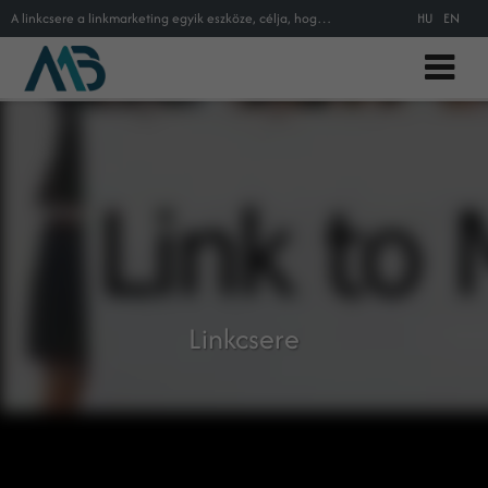
A linkcsere a linkmarketing egyik eszköze, célja, hogy minél több embert vonzzak weboldalamra. De hogyan is csináljam és hogyan
HU
EN
Linkcsere