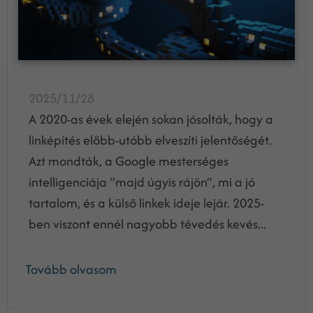
2025/11/28
A 2020-as évek elején sokan jósolták, hogy a
linképítés előbb-utóbb elveszíti jelentőségét.
Azt mondták, a Google mesterséges
intelligenciája “majd úgyis rájön”, mi a jó
tartalom, és a külső linkek ideje lejár. 2025-
ben viszont ennél nagyobb tévedés kevés...
Tovább olvasom