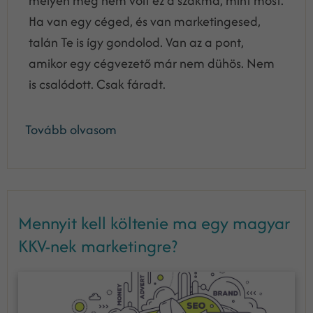
mélyen még nem volt ez a szakma, mint most.
Ha van egy céged, és van marketingesed,
talán Te is így gondolod. Van az a pont,
amikor egy cégvezető már nem dühös. Nem
is csalódott. Csak fáradt.
Tovább olvasom
Mennyit kell költenie ma egy magyar
KKV-nek marketingre?