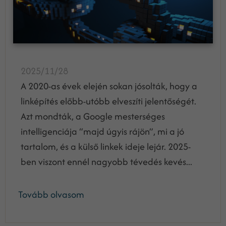
2025/11/28
A 2020-as évek elején sokan jósolták, hogy a
linképítés előbb-utóbb elveszíti jelentőségét.
Azt mondták, a Google mesterséges
intelligenciája “majd úgyis rájön”, mi a jó
tartalom, és a külső linkek ideje lejár. 2025-
ben viszont ennél nagyobb tévedés kevés...
Tovább olvasom