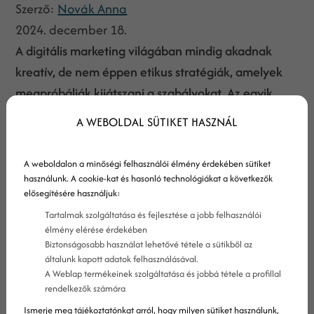
Szerző:
Novák Anna
2024. december 18.
A digitális marketing világában mindig akadnak
kreatív, de nem éppen etikus stratégiák, amelyek
megpróbálják kijátszani a szabályokat. Az egyik
ilyen módszer a „parazita SEO” (angolul: parasite
A WEBOLDAL SÜTIKET HASZNÁL
SEO). De mit is jelent pontosan, és miért vált a
Google kiemelt célpontjává? Nézzük meg
A weboldalon a minőségi felhasználói élmény érdekében sütiket
közelebbről!
használunk. A cookie-kat és hasonló technológiákat a következők
elősegítésére használjuk:
Tartalmak szolgáltatása és fejlesztése a jobb felhasználói
élmény elérése érdekében
Biztonságosabb használat lehetővé tétele a sütikből az
általunk kapott adatok felhasználásával.
A Weblap termékeinek szolgáltatása és jobbá tétele a profillal
rendelkezők számára
Ismerje meg tájékoztatónkat arról, hogy milyen sütiket használunk,