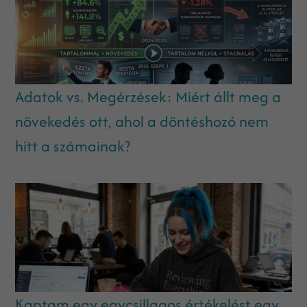
Adatok vs. Megérzések: Miért állt meg a
növekedés ott, ahol a döntéshozó nem
hitt a számainak?
Kaptam egy egycsillagos értékelést egy