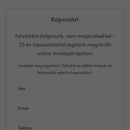
Kapcsolat
Adatokkal dolgozunk, nem megérzésekkel –
25 év tapasztalattal segítünk megtérülő
online stratégiát építeni.
Ismerjük meg egymást! Töltsd ki az alábbi űrlapot, és
felvesszük veled a kapcsolatot.
Név
E-mail
Telefon