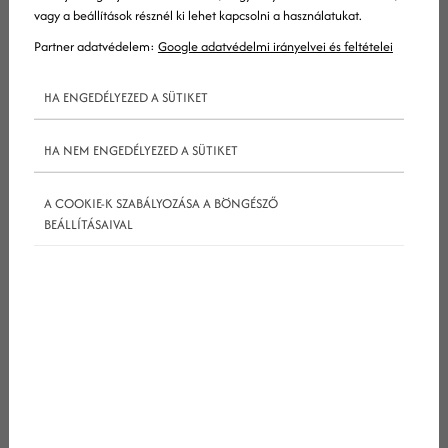
vagy a beállítások résznél ki lehet kapcsolni a használatukat.
Partner adatvédelem:
Google adatvédelmi irányelvei és feltételei
HA ENGEDÉLYEZED A SÜTIKET
HA NEM ENGEDÉLYEZED A SÜTIKET
A COOKIE-K SZABÁLYOZÁSA A BÖNGÉSZŐ
BEÁLLÍTÁSAIVAL
Miért jelent problémát a parazita SEO
A parazita
seo
számos problémát okoz mind a
webhelyek tulajdonosainak, mind a
felhasználóknak. A manipuláció célja, hogy
irreleváns vagy
spam
jellegű tartalmak kerüljenek
előtérbe, miközben rontja az érintett webhely