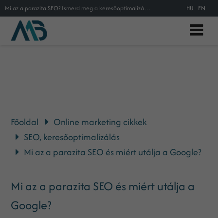
Mi az a parazita SEO? Ismerd meg a keresőoptimalizálás sötét oldalát, amit a Google egyre szigorúbban büntet.
HU
EN
Főoldal
Online marketing cikkek
SEO, keresőoptimalizálás
Mi az a parazita SEO és miért utálja a Google?
Mi az a parazita SEO és miért utálja a
Google?