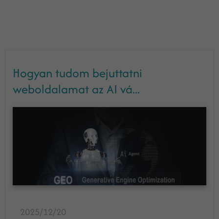
Hogyan tudom bejuttatni
weboldalamat az AI vá...
2025/12/20