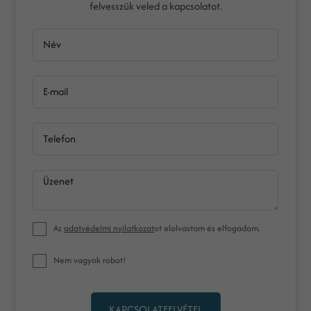
felvesszük veled a kapcsolatot.
Név
E-mail
Telefon
Üzenet
Az
adatvédelmi nyilatkozat
ot elolvastam és elfogadom.
Nem vagyok robot!
KAPCSOLATFELVÉTEL