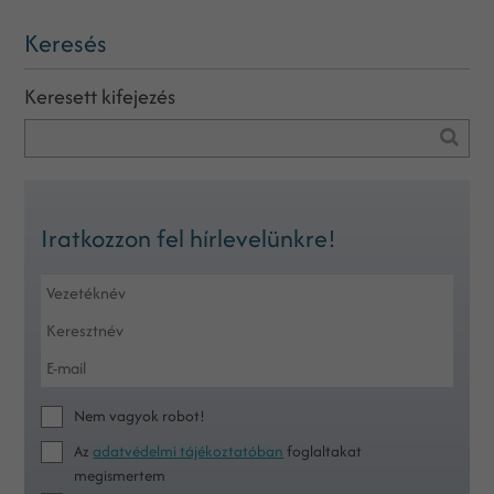
Keresés
Keresett kifejezés
Iratkozzon fel hírlevelünkre!
Nem vagyok robot!
Az
adatvédelmi tájékoztatóban
foglaltakat
megismertem