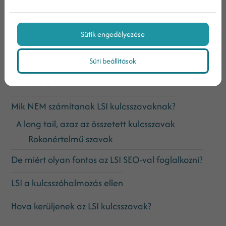
Sütik engedélyezése
Tartalomjegyzék
Süti beállítások
Az LSI SEO bővebben
Mik NEM számítanak LSI kulcsszavaknak?
A long tail, azaz az összetett kulcsszavak
Rokonértelmű szavak
De miért olyan fontos az LSI SEO-val foglalkozni?
LSI a kulcsszóhalmozás ellen
Hova kerüljenek az LSI kulcsszavak?