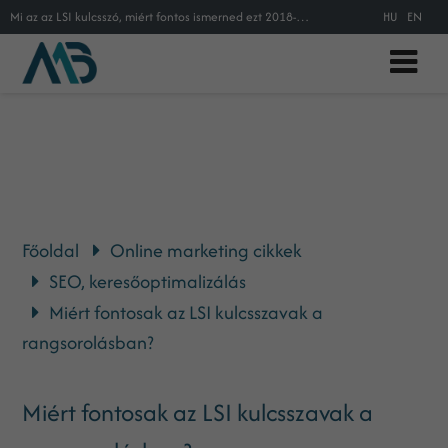
Mi az az LSI kulcsszó, miért fontos ismerned ezt 2018-ban a keresőoptimalizálás folyamatának és a tartalommarketing tökéletesíté
HU
EN
Főoldal
Online marketing cikkek
SEO, keresőoptimalizálás
Miért fontosak az LSI kulcsszavak a
rangsorolásban?
Miért fontosak az LSI kulcsszavak a