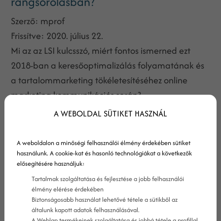
rangsorolásban?
Szerző:
mprof
Frissítve:
2020. július 22.
Mi az az LSI kulcsszó, miért fontos ismerned ezt
2018-ban a keresőoptimalizálás folyamatának és
a tartalommarketing tökéletesítéséhez online
marketing kommunikációs során?
A WEBOLDAL SÜTIKET HASZNÁL
A weboldalon a minőségi felhasználói élmény érdekében sütiket
használunk. A cookie-kat és hasonló technológiákat a következők
elősegítésére használjuk:
Tartalmak szolgáltatása és fejlesztése a jobb felhasználói
élmény elérése érdekében
Biztonságosabb használat lehetővé tétele a sütikből az
általunk kapott adatok felhasználásával.
A Weblap termékeinek szolgáltatása és jobbá tétele a profillal