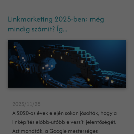
Linkmarketing 2025-ben: még
mindig számít? Íg...
2025/11/28
A 2020-as évek elején sokan jósolták, hogy a
linképítés előbb-utóbb elveszíti jelentőségét.
Azt mondták, a Google mesterséges