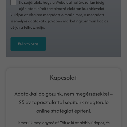
Hozzájárulok, hogy a Weboldal határozatlan ideig
ajánlatait, híreit tartalmazó elektronikus hírlevelet
küldjön az általam megadott e-mail címre, a megadott
személyes adatokat a jövőben marketingkommunikációs
céljaira felhasználja.
Feliratkozás
Kapcsolat
Adatokkal dolgozunk, nem megérzésekkel –
25 év tapasztalattal segítünk megtérülő
online stratégiát építeni.
Ismerjük meg egymást! Töltsd ki az alábbi űrlapot, és