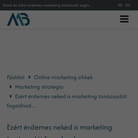
Kinek és mikor érdemes marketing tanácsadó segítségét igénybe venni? Milyen feladatokat old meg és mennyibe kerül a marketing ta
HU
EN
Főoldal
Online marketing cikkek
Marketing stratégia
Ezért érdemes neked is marketing tanácsadót
fogadnod...
Ezért érdemes neked is marketing