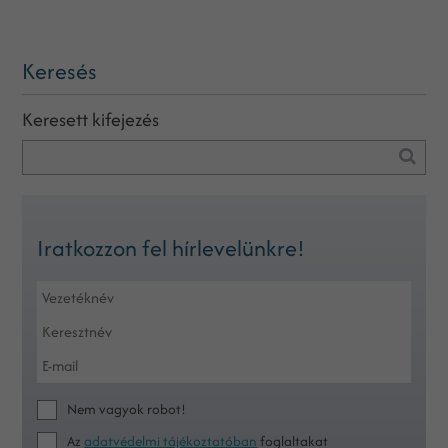
Keresés
Keresett kifejezés
Iratkozzon fel hírlevelünkre!
Nem vagyok robot!
Az
adatvédelmi tájékoztatóban
foglaltakat