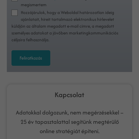
megismertem
Hozzájárulok, hogy a Weboldal határozatlan ideig
ajánlatait, híreit tartalmazó elektronikus hírlevelet
küldjön az általam megadott e-mail címre, a megadott
személyes adatokat a jövőben marketingkommunikációs
céljaira felhasználja.
Feliratkozás
Kapcsolat
Adatokkal dolgozunk, nem megérzésekkel –
25 év tapasztalattal segítünk megtérülő
online stratégiát építeni.