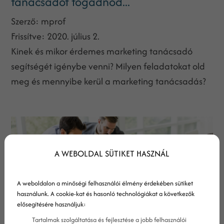
tanácsadót fogadnod...
Szerző:
mprof
Frissítve:
2020. július 2.
Kinek és mikor érdemes marketing tanácsadó
segítségét igénybe venni? Milyen feladatokat old
meg és mennyibe kerül a marketing tanácsadás?
A WEBOLDAL SÜTIKET HASZNÁL
A weboldalon a minőségi felhasználói élmény érdekében sütiket
használunk. A cookie-kat és hasonló technológiákat a következők
elősegítésére használjuk:
Tartalmak szolgáltatása és fejlesztése a jobb felhasználói