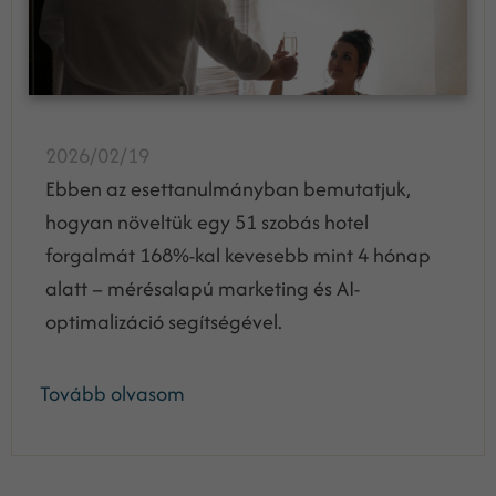
2026/02/19
Ebben az esettanulmányban bemutatjuk,
hogyan növeltük egy 51 szobás hotel
forgalmát 168%-kal kevesebb mint 4 hónap
alatt – mérésalapú marketing és AI-
optimalizáció segítségével.
Tovább olvasom