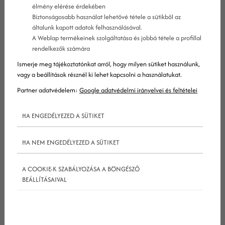
élmény elérése érdekében
Biztonságosabb használat lehetővé tétele a sütikből az
Ahogyan növekszik egy vállalkozás, egyre
általunk kapott adatok felhasználásával.
A Weblap termékeinek szolgáltatása és jobbá tétele a profillal
szofisztikáltabbá válnak a feladatkörök. Egy kis
rendelkezők számára
vállalkozás esetében gyakran az ügyvezető végez
Ismerje meg tájékoztatónkat arról, hogy milyen sütiket használunk,
mindent. Ha az ötlet jó, a vállalkozás fellendül és
vagy a beállítások résznél ki lehet kapcsolni a használatukat.
bővül, mit tart meg hát a vezetés? Az irányítást és
Partner adatvédelem:
Google adatvédelmi irányelvei és feltételei
a
marketing
kommunikációt, gondolva, eddig is ő
HA ENGEDÉLYEZED A SÜTIKET
intézte, ki értene legjobban az ügyfelek nyelvén,
mint ő. Miért ne oldhatnád meg magad ezt az
HA NEM ENGEDÉLYEZED A SÜTIKET
egyszerű feladatot? Habár nemes gondolat
mindent magadra vállalni, már most megsúgjuk,
A COOKIE-K SZABÁLYOZÁSA A BÖNGÉSZŐ
hogy ez egyáltalán nem ilyen egyszerű. Belsős
BEÁLLÍTÁSAIVAL
marketingest alkalmazni nagy költség, és még
mindig nem érthet minden területhez egy ember.
Az
online marketing
világa olyan gyorsan változik