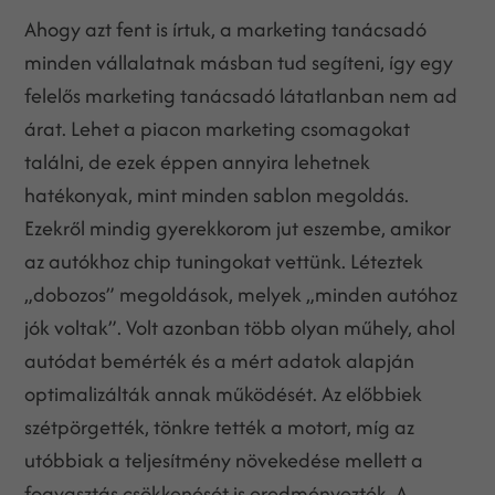
Ahogy azt fent is írtuk, a marketing tanácsadó
minden vállalatnak másban tud segíteni, így egy
felelős marketing tanácsadó látatlanban nem ad
árat. Lehet a piacon marketing csomagokat
találni, de ezek éppen annyira lehetnek
hatékonyak, mint minden sablon megoldás.
Ezekről mindig gyerekkorom jut eszembe, amikor
az autókhoz chip tuningokat vettünk. Léteztek
„dobozos” megoldások, melyek „minden autóhoz
jók voltak”. Volt azonban több olyan műhely, ahol
autódat bemérték és a mért adatok alapján
optimalizálták annak működését. Az előbbiek
szétpörgették, tönkre tették a motort, míg az
utóbbiak a teljesítmény növekedése mellett a
fogyasztás csökkenését is eredményezték. A