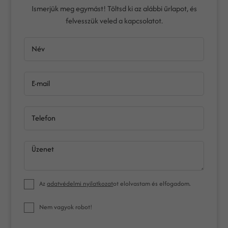
Ismerjük meg egymást! Töltsd ki az alábbi űrlapot, és
felvesszük veled a kapcsolatot.
Név
E-mail
Telefon
Üzenet
Az
adatvédelmi nyilatkozat
ot elolvastam és elfogadom.
Nem vagyok robot!