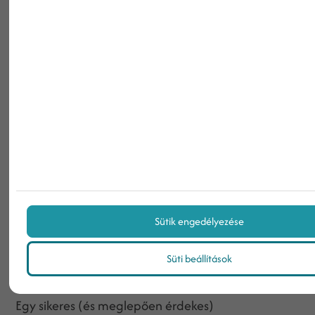
A termékfejlesztési stratégia magában foglalja
egy új termék kifejlesztését egy már meglévő piac
számára. Jellemzően kockázatosabbnak tekintik,
mint a piacra behatolási stratégiát, mivel egy
teljesen új termék létrehozását igényli. A siker
érdekében a termékfejlesztési stratégiákhoz
jellemzően innovációra és a meglévő piac további
kutatására van szükség, beleértve a
célközönség
profilját és igényeit.
A következőben bemutatunk egy érdekes példát a
termékfejlesztési stratégiára:
Sütik engedélyezése
Az Uni Kuru Toga mechanikus ceruza mindennapi
Süti beállítások
íráshoz
Egy sikeres (és meglepően érdekes)