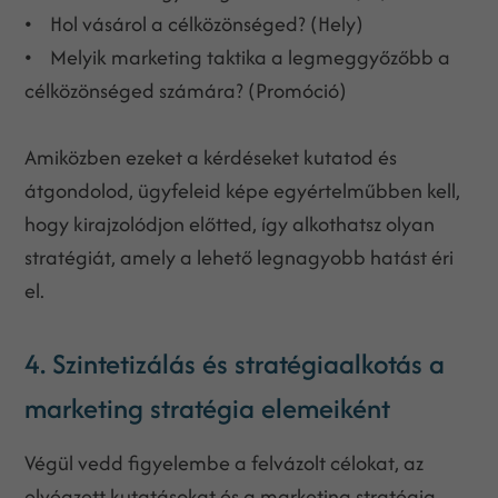
• Hol vásárol a célközönséged? (Hely)
• Melyik marketing taktika a legmeggyőzőbb a
célközönséged számára? (Promóció)
Amiközben ezeket a kérdéseket kutatod és
átgondolod, ügyfeleid képe egyértelműbben kell,
hogy kirajzolódjon előtted, így alkothatsz olyan
stratégiát, amely a lehető legnagyobb hatást éri
el.
4. Szintetizálás és stratégiaalkotás a
marketing stratégia elemeiként
Végül vedd figyelembe a felvázolt célokat, az
elvégzett kutatásokat és a marketing stratégia