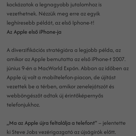
kockázatok a legnagyobb jutalomhoz is
vezethetnek. Nézzük meg erre az egyik
leghíresebb példát, az első Iphone-t!
Az Apple első iPhone-ja
A diverzifikációs stratégiára a legjobb példa, az
amikor az Apple bemutatta az első iPhone-t 2007.
június 9-én a MacWorld Expón. Abban az időben az
Apple új volt a mobiltelefon-piacon, de újítást
vezettek be a térben, amikor zenelejátszót és
webböngészőt adtak új érintőképernyős
telefonjukhoz.
„Ma az Apple újra feltalálja a telefont”
– jelentette
ki Steve Jobs vezérigazgató az újságírók előtt.