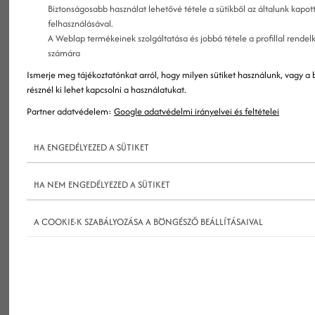
marketing stratégia lényegében meghatározza,
Biztonságosabb használat lehetővé tétele a sütikből az általunk kapot
felhasználásával.
hogy miért, kiknek és hogyan fogod a vállalkozás
A Weblap termékeinek szolgáltatása és jobbá tétele a profillal rendel
értékét kommunikálni – gyere, nézzük a
számára
részleteket!
Ismerje meg tájékoztatónkat arról, hogy milyen sütiket használunk, vagy a 
résznél ki lehet kapcsolni a használatukat.
Partner adatvédelem:
Google adatvédelmi irányelvei és feltételei
HA ENGEDÉLYEZED A SÜTIKET
HA NEM ENGEDÉLYEZED A SÜTIKET
A COOKIE-K SZABÁLYOZÁSA A BÖNGÉSZŐ BEÁLLÍTÁSAIVAL