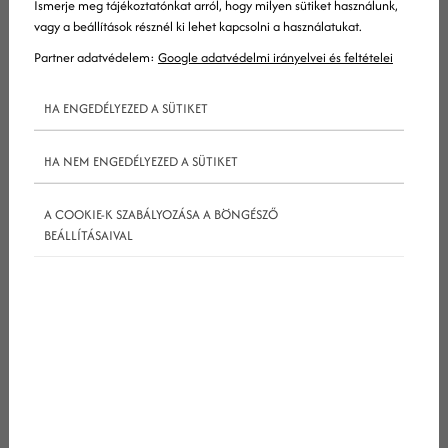
Ismerje meg tájékoztatónkat arról, hogy milyen sütiket használunk,
vagy a beállítások résznél ki lehet kapcsolni a használatukat.
Partner adatvédelem:
Google adatvédelmi irányelvei és feltételei
HA ENGEDÉLYEZED A SÜTIKET
HA NEM ENGEDÉLYEZED A SÜTIKET
A COOKIE-K SZABÁLYOZÁSA A BÖNGÉSZŐ
BEÁLLÍTÁSAIVAL
Miben segít a marketing mix?
A
marketing
mix segít a vállalkozásoknak abban,
hogy strukturált módon tervezzék meg