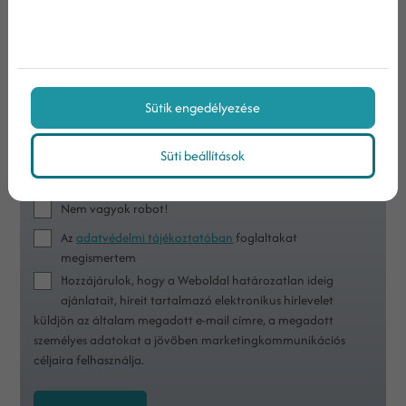
Iratkozzon fel hírlevelünkre!
Sütik engedélyezése
Süti beállítások
Nem vagyok robot!
Az
adatvédelmi tájékoztatóban
foglaltakat
megismertem
Hozzájárulok, hogy a Weboldal határozatlan ideig
ajánlatait, híreit tartalmazó elektronikus hírlevelet
küldjön az általam megadott e-mail címre, a megadott
személyes adatokat a jövőben marketingkommunikációs
céljaira felhasználja.