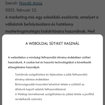
Szerző:
Novák Anna
2025. február 12.
A marketing mix egy sokoldalú eszköztár, amelyet a
vállalatok befolyásolásra és hatékony
marketingstratégia kialakítására használnak. Neil
Borden az 1960-as években mutatta be a
A WEBOLDAL SÜTIKET HASZNÁL
koncepciót, amely eredetileg 12 elemből állt.
Később E. Jerome McCarthy leegyszerűsítette a
A weboldalon a minőségi felhasználói élmény érdekében sütiket
modellt a jól ismert 4P-re: termék (Product), ár
használunk. A cookie-kat és hasonló technológiákat a következők
(Price), hely (Place) és promóció (Promotion). Az
elősegítésére használjuk:
idők során a marketing fejlődésével további három
Tartalmak szolgáltatása és fejlesztése a jobb felhasználói
elem is beépült a modellbe, így megszületett a 7P
élmény elérése érdekében
Biztonságosabb használat lehetővé tétele a sütikből az
modell, amely az embereket (People), a
általunk kapott adatok felhasználásával.
folyamatokat (Process) és a fizikai bizonyítékokat
A Weblap termékeinek szolgáltatása és jobbá tétele a profillal
rendelkezők számára
(Physical Evidence) is magába foglalja.