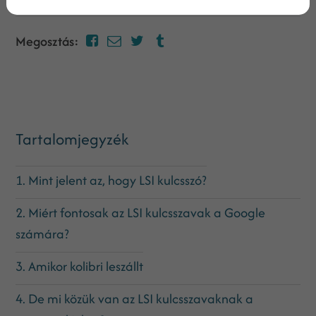
Megosztás:
Tartalomjegyzék
1. Mint jelent az, hogy LSI kulcsszó?
2. Miért fontosak az LSI kulcsszavak a Google
számára?
3. Amikor kolibri leszállt
4. De mi közük van az LSI kulcsszavaknak a