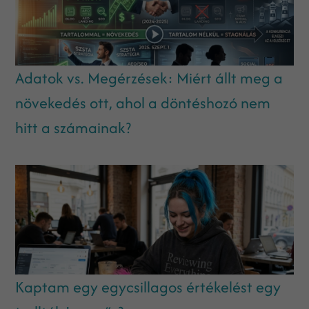
Adatok vs. Megérzések: Miért állt meg a
növekedés ott, ahol a döntéshozó nem
hitt a számainak?
Kaptam egy egycsillagos értékelést egy