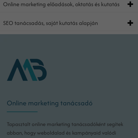
Online marketing előadások, oktatás és kutatás
SEO tanácsadás, saját kutatás alapján
Online marketing tanácsadó
Tapasztalt online marketing tanácsadóként segítek
abban, hogy weboldalad és kampányaid valódi