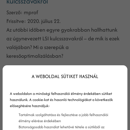
kulcsszavakról
Szerző:
mprof
Frissítve:
2020. július 22.
Az utóbbi időben egyre gyakrabban hallhattunk
az úgynevezett LSI kulcsszavakról – de mik is ezek
valójában? Mi a szerepük a
keresőoptimalizálásban?
A WEBOLDAL SÜTIKET HASZNÁL
A weboldalon a minőségi felhasználói élmény érdekében sütiket
használunk. A cookie-kat és hasonló technológiákat a következők
elősegítésére használjuk:
Tartalmak szolgáltatása és fejlesztése a jobb felhasználói
élmény elérése érdekében
Biztonságosabb használat lehetővé tétele a sütikből az