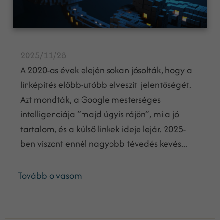
2025/11/28
A 2020-as évek elején sokan jósolták, hogy a
linképítés előbb-utóbb elveszíti jelentőségét.
Azt mondták, a Google mesterséges
intelligenciája “majd úgyis rájön”, mi a jó
tartalom, és a külső linkek ideje lejár. 2025-
ben viszont ennél nagyobb tévedés kevés...
Tovább olvasom