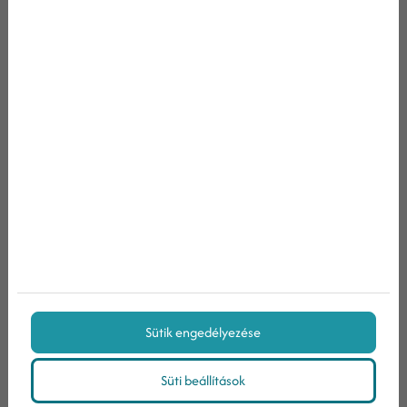
A hivatkozások horgonyszövegei
7. Mire érdemes odafigyelni az LSI
kulcsszavak használatakor
Akárcsak az elsődleges kulcsszó esetén, az LSI
kulcsszavaknál is érdemes tartózkodni a
halmozásról és a túlzott optimalizálástól. Egyrészt a
Google
sem
nézi ezt jó szemmel, másrészt
előfordulhat, hogy az LSI kulcsszavak között
„eltűnik” majd az elsődleges megcélzott szó vagy
kifejezés.
Sütik engedélyezése
Süti beállítások