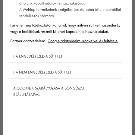
általunk kapott adatok felhasználásával.
A Weblap termékeinek szolgáltatása és jobbá tétele a profillal
rendelkezők számára
Leegyszerűsítve, azokról a kulcsszavakról van szó,
Ismerje meg tájékoztatónkat arról, hogy milyen sütiket használunk,
vagy a beállítások résznél ki lehet kapcsolni a használatukat.
amelyek alapján a
google
és más keresőmotorok
Partner adatvédelem:
Google adatvédelmi irányelvei és feltételei
eldöntik, hogy egy adott weboldal tartalma
releváns-e egy adott kereséshez. Persze ez csak az
HA ENGEDÉLYEZED A SÜTIKET
egyszerű verzió, és ha szeretnél lépést tartani a
keresőmotorok algoritmusaival, akkor sokkal
HA NEM ENGEDÉLYEZED A SÜTIKET
közelebbről meg kell ismerkedned az LSI
kulcsszavakkal!
A COOKIE-K SZABÁLYOZÁSA A BÖNGÉSZŐ
BEÁLLÍTÁSAIVAL
1. Mint jelent az, hogy LSI kulcsszó?
Az LSI az angol „Latent Semantic Indexing”
kifejezés rövidítése, ami látens, azaz „rejtett